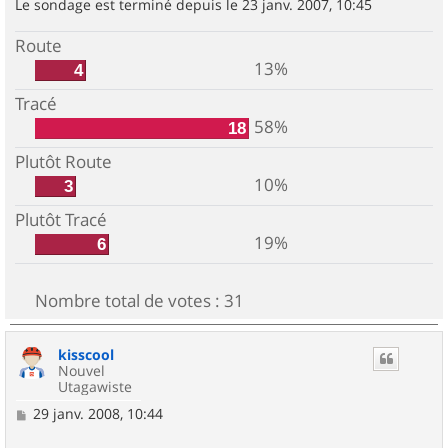
Le sondage est terminé depuis le 23 janv. 2007, 10:45
Route
13%
4
Tracé
58%
18
Plutôt Route
10%
3
Plutôt Tracé
19%
6
Nombre total de votes :
31
kisscool
Nouvel
Utagawiste
M
29 janv. 2008, 10:44
e
s