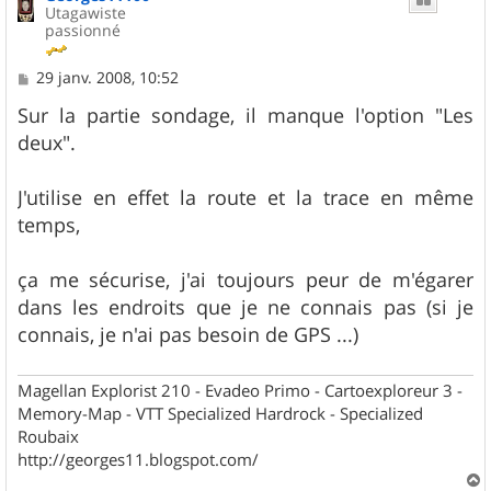
Utagawiste
passionné
M
29 janv. 2008, 10:52
e
s
Sur la partie sondage, il manque l'option "Les
s
deux".
a
g
e
J'utilise en effet la route et la trace en même
temps,
ça me sécurise, j'ai toujours peur de m'égarer
dans les endroits que je ne connais pas (si je
connais, je n'ai pas besoin de GPS ...)
Magellan Explorist 210 - Evadeo Primo - Cartoexploreur 3 -
Memory-Map - VTT Specialized Hardrock - Specialized
Roubaix
http://georges11.blogspot.com/