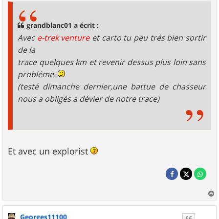
s
a
g
grandblanc01 a écrit :
e
Avec
e-trek venture
et carto tu peu trés bien sortir
de la
trace quelques km et revenir dessus plus loin sans
probléme.
(testé dimanche dernier,une battue de chasseur
nous a obligés a dévier de notre trace)
Et avec un explorist
a
u
Georges11100
t