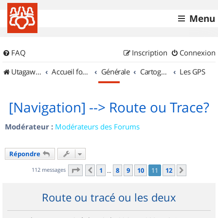
Menu
FAQ
Inscription
Connexion
UtagawaVTT (Randos VTT et VTTAE avec traces GPS)
Accueil forum
Générale
Cartographie et GPS
Les GPS
[Navigation] --> Route ou Trace?
Modérateur :
Modérateurs des Forums
Répondre
Page
11
sur
12
112 messages
1
8
9
10
11
12
Précédent
Suivant
…
Route ou tracé ou les deux