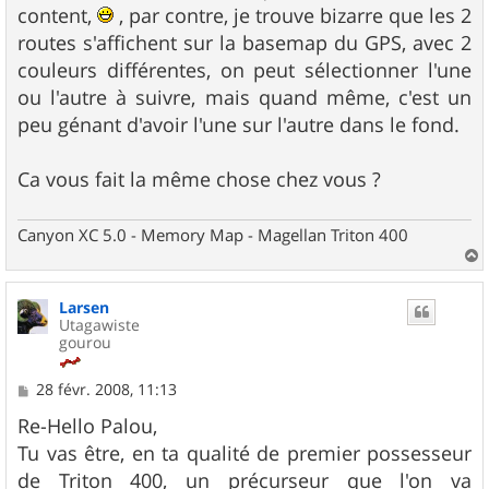
content,
, par contre, je trouve bizarre que les 2
routes s'affichent sur la basemap du GPS, avec 2
couleurs différentes, on peut sélectionner l'une
ou l'autre à suivre, mais quand même, c'est un
peu génant d'avoir l'une sur l'autre dans le fond.
Ca vous fait la même chose chez vous ?
Canyon XC 5.0 - Memory Map - Magellan Triton 400
a
u
Larsen
t
Utagawiste
gourou
M
28 févr. 2008, 11:13
e
s
Re-Hello Palou,
s
Tu vas être, en ta qualité de premier possesseur
a
g
de Triton 400, un précurseur que l'on va