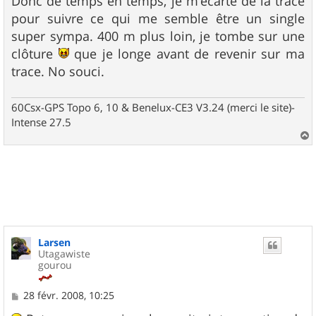
Donc de temps en temps, je m'écarte de la trace
pour suivre ce qui me semble être un single
super sympa. 400 m plus loin, je tombe sur une
clôture
que je longe avant de revenir sur ma
trace. No souci.
60Csx-GPS Topo 6, 10 & Benelux-CE3 V3.24 (merci le site)-
Intense 27.5
a
u
t
Larsen
Utagawiste
gourou
M
28 févr. 2008, 10:25
e