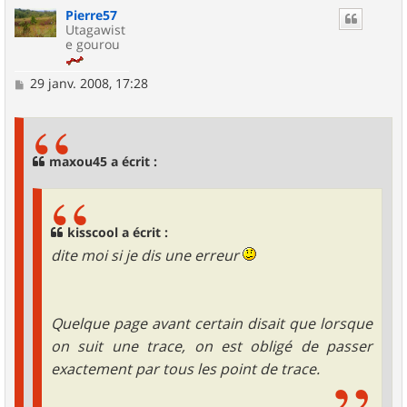
Pierre57
t
Utagawist
e gourou
M
29 janv. 2008, 17:28
e
s
s
a
g
maxou45 a écrit :
e
kisscool a écrit :
dite moi si je dis une erreur
Quelque page avant certain disait que lorsque
on suit une trace, on est obligé de passer
exactement par tous les point de trace.