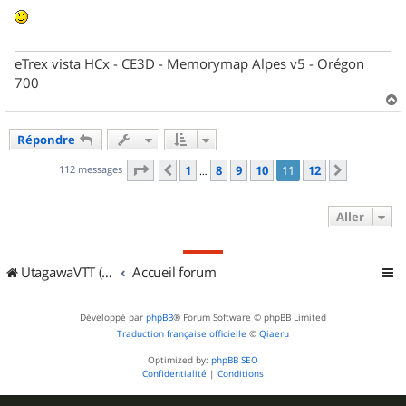
eTrex vista HCx - CE3D - Memorymap Alpes v5 - Orégon
700
a
u
Répondre
t
Page
11
sur
12
112 messages
1
8
9
10
11
12
Précédent
Suivant
…
Aller
UtagawaVTT (Randos VTT et VTTAE avec traces GPS)
Accueil forum
Développé par
phpBB
® Forum Software © phpBB Limited
Traduction française officielle
©
Qiaeru
Optimized by:
phpBB SEO
Confidentialité
|
Conditions