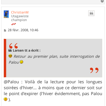
a
u
ChristianM
t
Utagawiste
champion
M
28 févr. 2008, 10:46
e
s
s
a
g
Larsen tt a écrit :
e
Retour au premier plan, suite interrogation de
Palou
@Palou : Voilà de la lecture pour les longues
soirées d'hiver... à moins que ce dernier soit sur
le point d'expirer (l'hiver évidemment, pas Palou
).