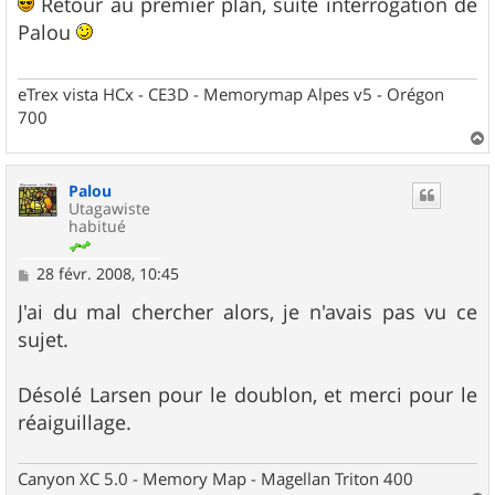
s
Retour au premier plan, suite interrogation de
s
Palou
a
g
e
eTrex vista HCx - CE3D - Memorymap Alpes v5 - Orégon
700
a
u
Palou
t
Utagawiste
habitué
M
28 févr. 2008, 10:45
e
s
J'ai du mal chercher alors, je n'avais pas vu ce
s
sujet.
a
g
e
Désolé Larsen pour le doublon, et merci pour le
réaiguillage.
Canyon XC 5.0 - Memory Map - Magellan Triton 400