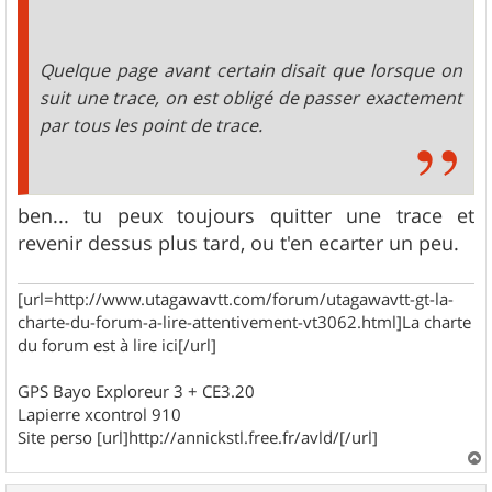
Quelque page avant certain disait que lorsque on
suit une trace, on est obligé de passer exactement
par tous les point de trace.
ben... tu peux toujours quitter une trace et
revenir dessus plus tard, ou t'en ecarter un peu.
[url=http://www.utagawavtt.com/forum/utagawavtt-gt-la-
charte-du-forum-a-lire-attentivement-vt3062.html]La charte
du forum est à lire ici[/url]
GPS Bayo Exploreur 3 + CE3.20
Lapierre xcontrol 910
Site perso [url]http://annickstl.free.fr/avld/[/url]
a
u