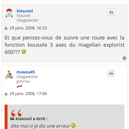
a
u
kisscool
t
Nouvel
Utagawiste
M
29 janv. 2008, 16:33
e
s
Et que pensez-vous de suivre une route avec la
s
fonction bousole 3 axes du magellan explorist
a
g
600???
e
a
u
maxou45
t
Utagawiste
gourou
M
29 janv. 2008, 17:06
e
s
s
a
g
kisscool a écrit :
e
dite moi si je dis une erreur