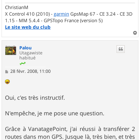
ChristianM
X Control 410 (2010) -
garmin
GpsMap 67 - CE 3.24 - CE 3D
1.15 - MM 5.4.4 - GPSTopo France (version 5)
Le site web du club
a
u
Palou
t
Utagawiste
habitué
M
28 févr. 2008, 11:00
e
s
s
a
g
Oui, c'es très instructif.
e
N'empêche, je me pose une question.
Grâce à VanatagePoint, j'ai réussi à transférer 2
routes dans mon GPS. Jusque là, très bien, et très