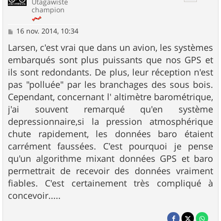
Utagawiste
champion
M
16 nov. 2014, 10:34
e
s
Larsen, c'est vrai que dans un avion, les systèmes
s
embarqués sont plus puissants que nos GPS et
a
g
ils sont redondants. De plus, leur réception n'est
e
pas "polluée" par les branchages des sous bois.
Cependant, concernant l' altimètre barométrique,
j'ai souvent remarqué qu'en système
depressionnaire,si la pression atmosphérique
chute rapidement, les données baro étaient
carrément faussées. C'est pourquoi je pense
qu'un algorithme mixant données GPS et baro
permettrait de recevoir des données vraiment
fiables. C'est certainement très compliqué à
concevoir.....