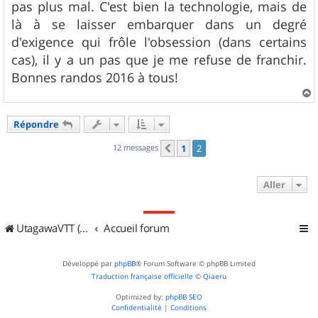
pas plus mal. C'est bien la technologie, mais de
là à se laisser embarquer dans un degré
d'exigence qui frôle l'obsession (dans certains
cas), il y a un pas que je me refuse de franchir.
Bonnes randos 2016 à tous!
a
u
Répondre
t
12 messages
1
2
Précédent
Aller
UtagawaVTT (Randos VTT et VTTAE avec traces GPS)
Accueil forum
Développé par
phpBB
® Forum Software © phpBB Limited
Traduction française officielle
©
Qiaeru
Optimized by:
phpBB SEO
Confidentialité
|
Conditions