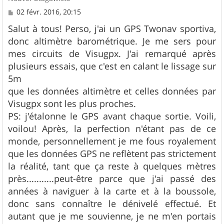
M
02 févr. 2016, 20:15
e
s
Salut à tous! Perso, j'ai un GPS Twonav sportiva,
s
donc altimètre barométrique. Je me sers pour
a
g
mes circuits de Visugpx. J'ai remarqué après
e
plusieurs essais, que c'est en calant le lissage sur
5m
que les données altimètre et celles données par
Visugpx sont les plus proches.
PS: j'étalonne le GPS avant chaque sortie. Voili,
voilou! Après, la perfection n'étant pas de ce
monde, personnellement je me fous royalement
que les données GPS ne reflètent pas strictement
la réalité, tant que ça reste à quelques mètres
près...........peut-être parce que j'ai passé des
années à naviguer à la carte et à la boussole,
donc sans connaître le dénivelé effectué. Et
autant que je me souvienne, je ne m'en portais