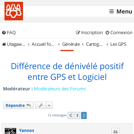
Menu
FAQ
Inscription
Connexion
UtagawaVTT (Randos VTT et VTTAE avec traces GPS)
Accueil forum
Générale
Cartographie et GPS
Les GPS
Différence de dénivélé positif
entre GPS et Logiciel
Modérateur :
Modérateurs des Forums
Répondre
12 messages
1
2
Précédent
Yannos