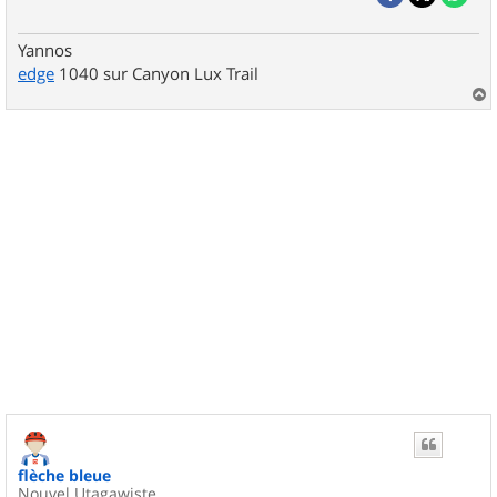
Yannos
edge
1040 sur Canyon Lux Trail
a
u
t
flèche bleue
Nouvel Utagawiste