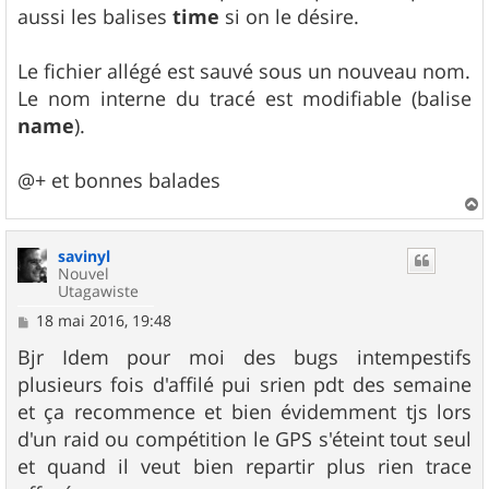
aussi les balises
time
si on le désire.
Le fichier allégé est sauvé sous un nouveau nom.
Le nom interne du tracé est modifiable (balise
name
).
@+ et bonnes balades
a
u
savinyl
t
Nouvel
Utagawiste
M
18 mai 2016, 19:48
e
s
Bjr Idem pour moi des bugs intempestifs
s
plusieurs fois d'affilé pui srien pdt des semaine
a
g
et ça recommence et bien évidemment tjs lors
e
d'un raid ou compétition le GPS s'éteint tout seul
et quand il veut bien repartir plus rien trace