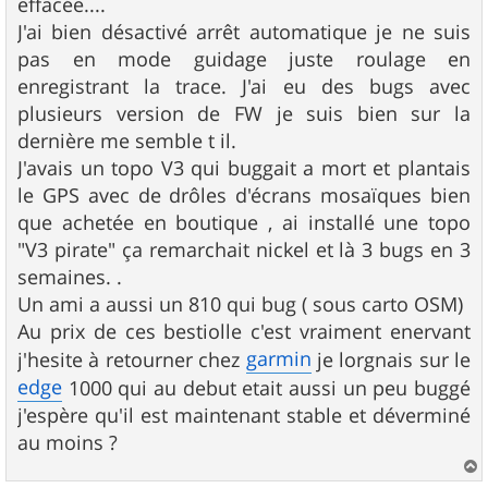
effacée....
J'ai bien désactivé arrêt automatique je ne suis
pas en mode guidage juste roulage en
enregistrant la trace. J'ai eu des bugs avec
plusieurs version de FW je suis bien sur la
dernière me semble t il.
J'avais un topo V3 qui buggait a mort et plantais
le GPS avec de drôles d'écrans mosaïques bien
que achetée en boutique , ai installé une topo
"V3 pirate" ça remarchait nickel et là 3 bugs en 3
semaines. .
Un ami a aussi un 810 qui bug ( sous carto OSM)
Au prix de ces bestiolle c'est vraiment enervant
garmin
j'hesite à retourner chez
je lorgnais sur le
edge
1000 qui au debut etait aussi un peu buggé
j'espère qu'il est maintenant stable et déverminé
au moins ?
a