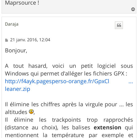
Maprsource !
a
u
Daraja
t
M
21 janv. 2016, 12:04
e
s
Bonjour,
s
a
g
A tout hasard, voici un petit logiciel sous
e
Windows qui permet d'alléger les fichiers GPX :
http://f4ayk.pagesperso-orange.fr/GpxCl ...
leaner.zip
Il élimine les chiffres après la virgule pour ... les
altitudes
,
Il élimine les trackpoints trop rapprochés
(distance au choix), les balises
extension
qui
mentionnent la température par exemple et