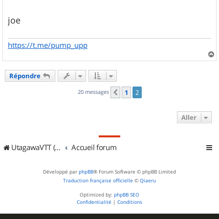
joe
https://t.me/pump_upp
a
u
Répondre
t
20 messages
1
2
Précédent
Aller
UtagawaVTT (Randos VTT et VTTAE avec traces GPS)
Accueil forum
Développé par
phpBB
® Forum Software © phpBB Limited
Traduction française officielle
©
Qiaeru
Optimized by:
phpBB SEO
Confidentialité
|
Conditions