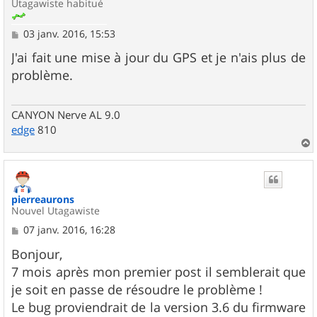
Utagawiste habitué
M
03 janv. 2016, 15:53
e
s
J'ai fait une mise à jour du GPS et je n'ais plus de
s
problème.
a
g
e
CANYON Nerve AL 9.0
edge
810
a
u
t
pierreaurons
Nouvel Utagawiste
M
07 janv. 2016, 16:28
e
s
Bonjour,
s
7 mois après mon premier post il semblerait que
a
g
je soit en passe de résoudre le problème !
e
Le bug proviendrait de la version 3.6 du firmware