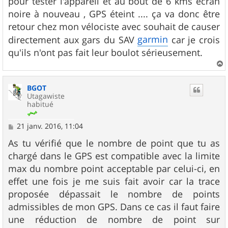
pour tester l'appareil et au bout de 6 kms écran
noire à nouveau , GPS éteint .... ça va donc être
retour chez mon vélociste avec souhait de causer
garmin
directement aux gars du SAV
car je crois
qu'ils n'ont pas fait leur boulot sérieusement.
a
u
BGOT
t
Utagawiste
habitué
M
21 janv. 2016, 11:04
e
s
As tu vérifié que le nombre de point que tu as
s
chargé dans le GPS est compatible avec la limite
a
g
max du nombre point acceptable par celui-ci, en
e
effet une fois je me suis fait avoir car la trace
proposée dépassait le nombre de points
admissibles de mon GPS. Dans ce cas il faut faire
une réduction de nombre de point sur