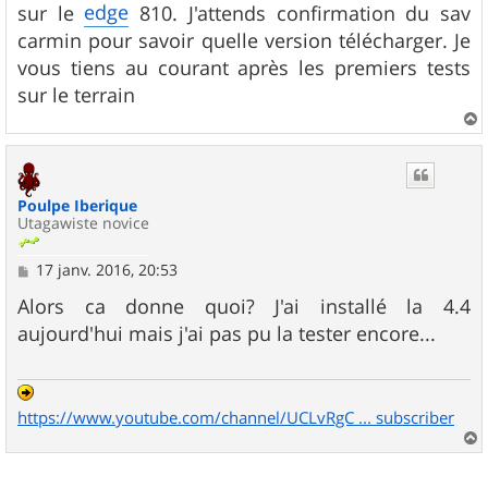
edge
sur le
810. J'attends confirmation du sav
carmin pour savoir quelle version télécharger. Je
vous tiens au courant après les premiers tests
sur le terrain
a
u
t
Poulpe Iberique
Utagawiste novice
M
17 janv. 2016, 20:53
e
s
Alors ca donne quoi? J'ai installé la 4.4
s
aujourd'hui mais j'ai pas pu la tester encore...
a
g
e
https://www.youtube.com/channel/UCLvRgC ... subscriber
a
u