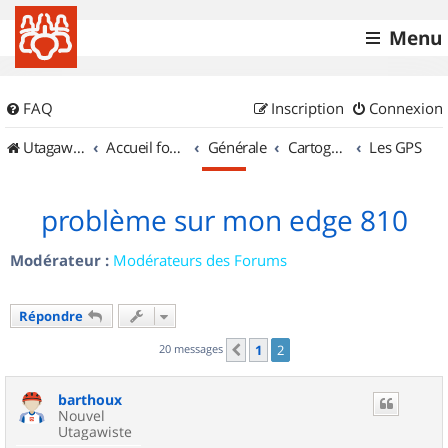
Menu
FAQ
Inscription
Connexion
UtagawaVTT (Randos VTT et VTTAE avec traces GPS)
Accueil forum
Générale
Cartographie et GPS
Les GPS
problème sur mon edge 810
Modérateur :
Modérateurs des Forums
Répondre
20 messages
1
2
Précédent
barthoux
Nouvel
Utagawiste