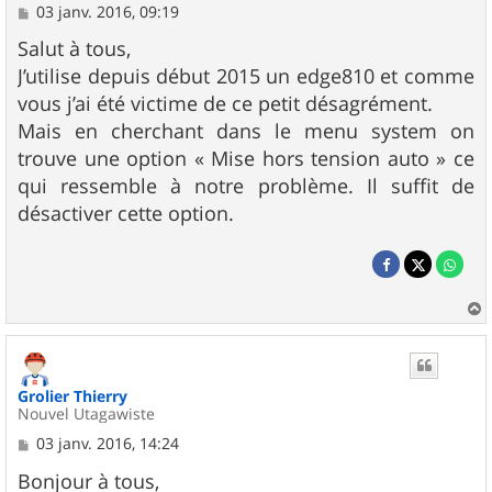
M
03 janv. 2016, 09:19
e
s
Salut à tous,
s
J’utilise depuis début 2015 un edge810 et comme
a
g
vous j’ai été victime de ce petit désagrément.
e
Mais en cherchant dans le menu system on
trouve une option « Mise hors tension auto » ce
qui ressemble à notre problème. Il suffit de
désactiver cette option.
a
u
t
Grolier Thierry
Nouvel Utagawiste
M
03 janv. 2016, 14:24
e
s
Bonjour à tous,