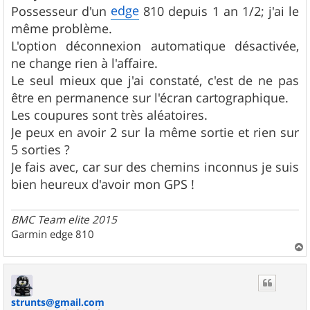
s
edge
Possesseur d'un
810 depuis 1 an 1/2; j'ai le
a
g
même problème.
e
L'option déconnexion automatique désactivée,
ne change rien à l'affaire.
Le seul mieux que j'ai constaté, c'est de ne pas
être en permanence sur l'écran cartographique.
Les coupures sont très aléatoires.
Je peux en avoir 2 sur la même sortie et rien sur
5 sorties ?
Je fais avec, car sur des chemins inconnus je suis
bien heureux d'avoir mon GPS !
BMC Team elite 2015
Garmin edge 810
a
u
t
strunts@gmail.com