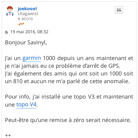
u
joekoool
t
Utagawist
e accro
M
19 mai 2016, 08:32
e
s
Bonjour Savinyl,
s
a
g
garmin
J'ai un
1000 depuis un ans maintenant et
e
je n'ai jamais eu ce problème d’arrêt de GPS.
J'ai également des amis qui ont soit un 1000 soit
un 810 et aucun ne m'a parlé de cette anomalie.
Pour info, j'ai installé une topo V3 et maintenant
topo V4
une
.
Peut-être qu'une remise à zéro serait nécessaire.
++