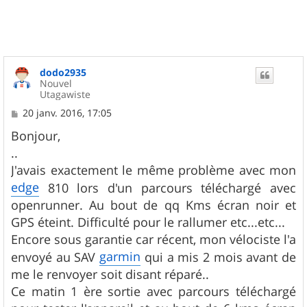
t
dodo2935
Nouvel
Utagawiste
M
20 janv. 2016, 17:05
e
s
Bonjour,
s
..
a
g
J'avais exactement le même problème avec mon
e
edge
810 lors d'un parcours téléchargé avec
openrunner. Au bout de qq Kms écran noir et
GPS éteint. Difficulté pour le rallumer etc...etc...
Encore sous garantie car récent, mon vélociste l'a
garmin
envoyé au SAV
qui a mis 2 mois avant de
me le renvoyer soit disant réparé..
Ce matin 1 ère sortie avec parcours téléchargé