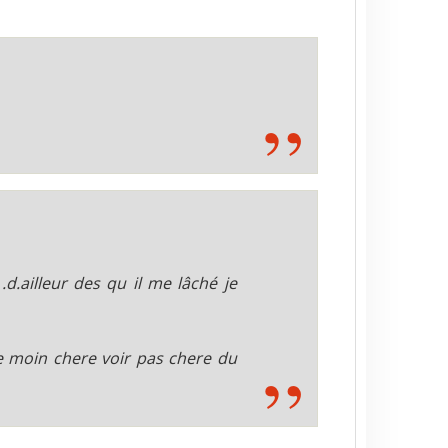
.d.ailleur des qu il me lâché je
e moin chere voir pas chere du