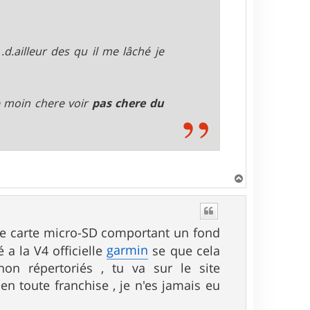
.d.ailleur des qu il me lâché je
e moin chere voir
pas chere du
H
a
u
t
e carte micro-SD comportant un fond
garmin
a la V4 officielle
se que cela
on répertoriés , tu va sur le site
en toute franchise , je n'es jamais eu