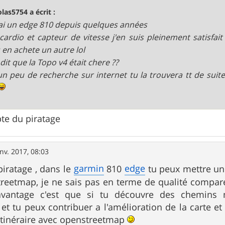
olas5754 a écrit :
'ai un edge 810 depuis quelques années
cardio et capteur de vitesse j'en suis pleinement satisfait 
 en achete un autre lol
 dit que la Topo v4 était chere ??
n peu de recherche sur internet tu la trouvera tt de suit
pte du piratage
nv. 2017, 08:03
garmin
edge
piratage , dans le
810
tu peux mettre un
reetmap, je ne sais pas en terme de qualité comparé 
avantage c'est que si tu découvre des chemins n
t tu peux contribuer a l'amélioration de la carte et 
itinéraire avec openstreetmap