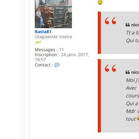
s
l
s
a
a
s
g
5
e
7
nic
5
Rasta81
Tt a 
4
Utagawiste novice
Qui t
Messages :
11
Inscription :
24 janv. 2017,
18:57
C
Contact :
o
nic
n
t
Moi j
a
Avec 
c
t
cours
e
Qui a
r
R
Mdr u
a
tout
s
t
a
8
1