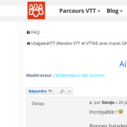
Parcours VTT
Blog
FAQ
UtagawaVTT (Randos VTT et VTTAE avec traces GP
Ai
Modérateur :
Modérateurs des Forums
Répondre
M
par
Daraja
»
26 j
Daraja
e
s
Incroyable !
s
a
g
Bonnes balades 