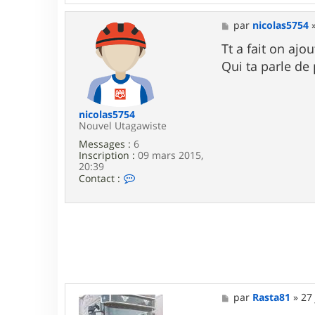
n
t
a
M
par
nicolas5754
c
e
t
s
Tt a fait on aj
e
s
Qui ta parle de
r
a
R
g
a
e
s
t
nicolas5754
a
Nouvel Utagawiste
8
Messages :
6
1
Inscription :
09 mars 2015,
20:39
C
Contact :
o
n
t
a
c
t
e
r
n
i
M
par
Rasta81
»
27 
c
e
o