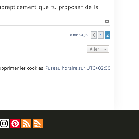
subrepticement que tu proposer de la
H
a
u
16 messages
1
2
Précédent
t
Aller
upprimer les cookies
Fuseau horaire sur
UTC+02:00