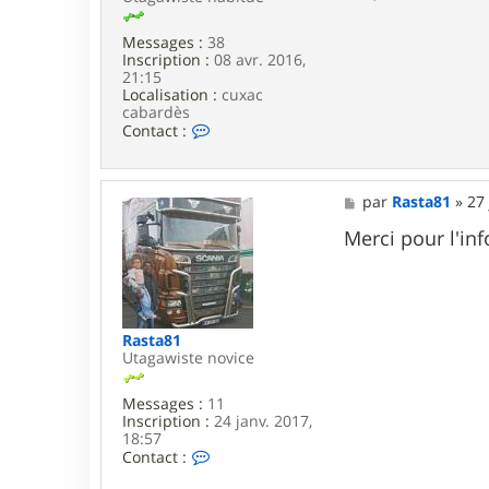
Messages :
38
Inscription :
08 avr. 2016,
21:15
Localisation :
cuxac
cabardès
C
Contact :
o
n
t
a
M
par
Rasta81
»
27 
c
e
t
s
Merci pour l'in
e
s
r
a
k
g
o
e
z
a
Rasta81
y
Utagawiste novice
Messages :
11
Inscription :
24 janv. 2017,
18:57
C
Contact :
o