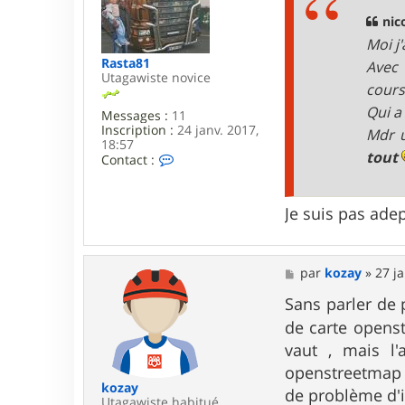
a
g
nic
e
Moi j
Rasta81
Avec 
Utagawiste novice
cours
Qui a
Messages :
11
Inscription :
24 janv. 2017,
Mdr u
18:57
tout
C
Contact :
o
n
t
Je suis pas ade
a
c
t
e
M
par
kozay
»
27 ja
r
e
R
s
Sans parler de 
a
s
s
de carte openst
a
t
g
a
vaut , mais l'
e
8
openstreetmap e
1
kozay
de problème d'
Utagawiste habitué