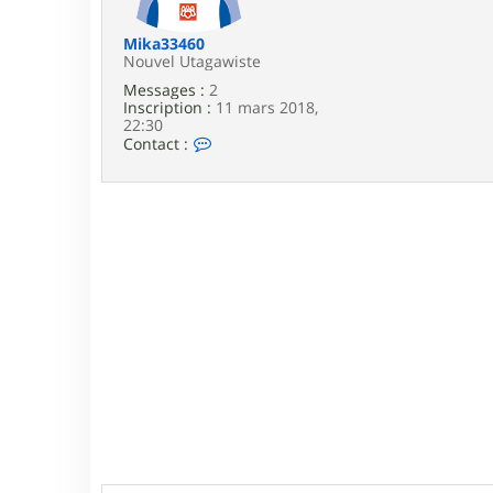
e
Mika33460
Nouvel Utagawiste
Messages :
2
Inscription :
11 mars 2018,
22:30
C
Contact :
o
n
t
a
c
t
e
r
M
i
k
a
3
3
4
6
0