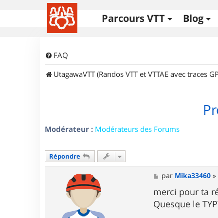
Parcours VTT
Blog
FAQ
UtagawaVTT (Randos VTT et VTTAE avec traces GP
Pr
Modérateur :
Modérateurs des Forums
Répondre
M
par
Mika33460
e
s
merci pour ta r
s
Quesque le TYP
a
g