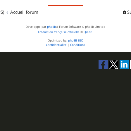
S)
Accueil forum
S
Développé par
phpBB
® Forum Software © phpBB Limited
Traduction française officielle
©
Qiaeru
Optimized by:
phpBB SEO
Confidentialité
|
Conditions