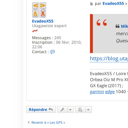
M
par
EvadeoX55
e
s
s
EvadeoX55
a
Utagawiste expert
g
Mi
e
merci
Messages :
245
Quesq
Inscription :
06 févr. 2010,
22:06
C
Contact :
o
https://blog.ut
n
t
a
EvadeoX55 / Loire 
c
t
Orbea Oiz M Pro XO
e
GX Eagle (2017) ;
r
garmin
edge
1040 +
E
v
a
d
Répondre
e
o
X
Revenir à « Les GPS »
5