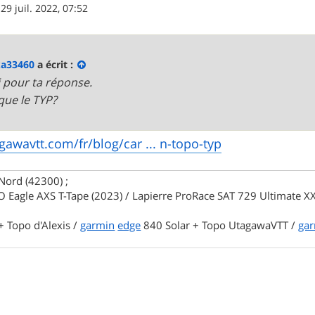
»
29 juil. 2022, 07:52
ka33460
a écrit :
 pour ta réponse.
ue le TYP?
agawavtt.com/fr/blog/car ... n-topo-typ
Nord (42300) ;
 Eagle AXS T-Tape (2023) / Lapierre ProRace SAT 729 Ultimate XX
 Topo d'Alexis /
garmin
edge
840 Solar + Topo UtagawaVTT /
ga