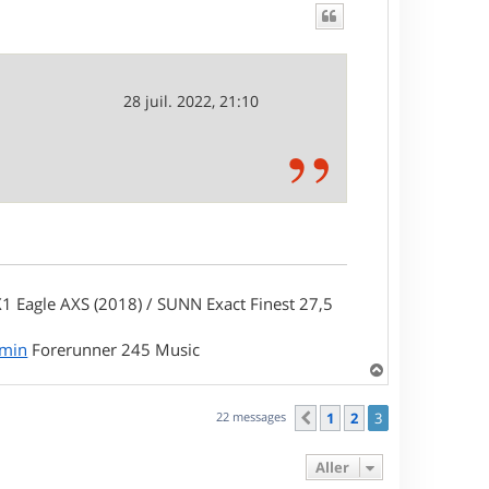
28 juil. 2022, 21:10
1 Eagle AXS (2018) / SUNN Exact Finest 27,5
rmin
Forerunner 245 Music
H
a
u
22 messages
1
2
3
Précédent
t
Aller