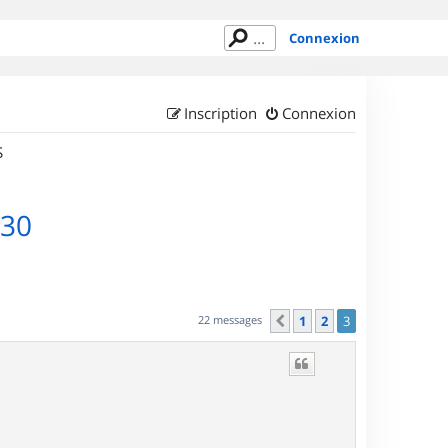
Connexion
Inscription
Connexion
S
830
22 messages
1
2
3
Précédent