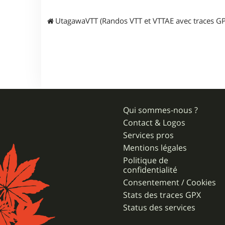
5
UtagawaVTT (Randos VTT et VTTAE avec traces GP
Qui sommes-nous ?
Contact & Logos
Services pros
Mentions légales
Politique de
confidentialité
Consentement / Cookies
Stats des traces GPX
Status des services