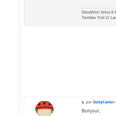
Decathlon Stilus E
TwoNav Trail 2/ La
M
par
ZestyCastor
e
s
Bonjour,
s