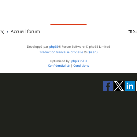
S)
Accueil forum
S
Développé par
phpBB
® Forum Software © phpBB Limited
Traduction française officielle
©
Qiaeru
Optimized by:
phpBB SEO
Confidentialité
|
Conditions