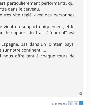
gars particulièrement performants, qui
tre dans le cerveau.
e très vite réglé, avec des personnes
ence vient du support uniquement, et le
in, le support du Trail 2 "normal" est
n Espagne, pas dans un lointain pays,
 sur notre continent.....
ui nous offre tant à chaque tours de
H
a
u
13 messages
1
2
Précédent
t