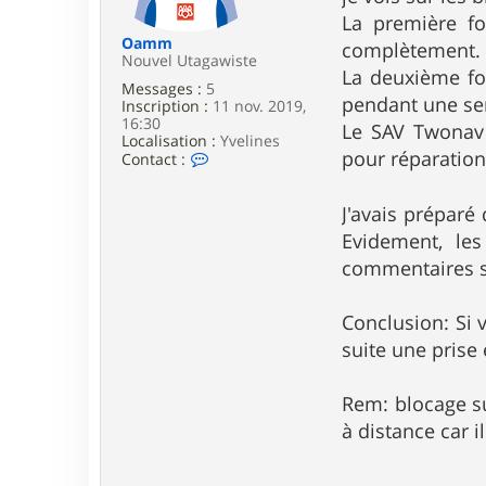
e
La première fo
Oamm
complètement. 
Nouvel Utagawiste
La deuxième fo
Messages :
5
pendant une sem
Inscription :
11 nov. 2019,
16:30
Le SAV Twonav 
Localisation :
Yvelines
pour réparation
C
Contact :
o
n
t
J'avais prépar
a
Evidement, les
c
t
commentaires sur
e
r
O
Conclusion: Si 
a
suite une prise
m
m
Rem: blocage su
à distance car i