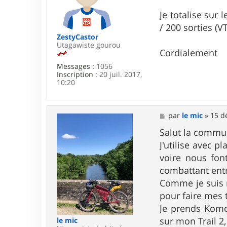
a
g
Je totalise sur 
e
/ 200 sorties (V
ZestyCastor
Utagawiste gourou
Cordialement
Messages :
1056
Inscription :
20 juil. 2017,
10:20
M
par
le mic
»
15 d
e
s
Salut la comm
s
J'utilise avec p
a
g
voire nous fon
e
combattant entrer
Comme je suis m
pour faire mes 
Je prends Komoo
sur mon Trail 2,
le mic