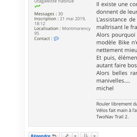
Utagawiste habitué
Il existe une c
donnent de leur
Messages :
30
Inscription :
21 mai 2019,
L'assistance de
18:12
maîtrisant le fr
Localisation :
Montmorency
95
Alors pourquoi 
C
Contact :
modèle Bike n'e
o
n
nettement mieu
t
Et puis, élémen
a
c
autant faire bos
t
e
Alors belles r
r
manivelles....
l
e
michel
m
i
c
Rouler librement d
Vélos fait main à l'a
TwoNav Trail 2.
Répondre