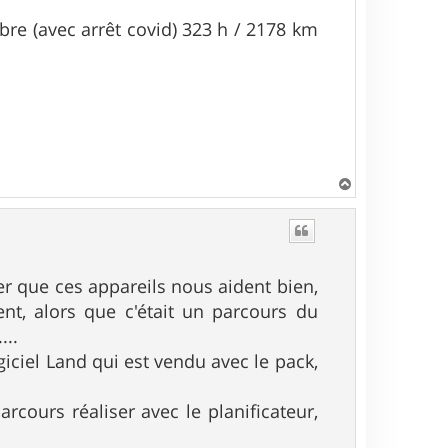
obre (avec arrêt covid) 323 h / 2178 km
H
a
u
t
ouer que ces appareils nous aident bien,
nt, alors que c'était un parcours du
...
iciel Land qui est vendu avec le pack,
rcours réaliser avec le planificateur,