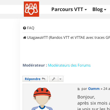
Parcours VTT
Blog
FAQ
UtagawaVTT (Randos VTT et VTTAE avec traces GP
Modérateur :
Modérateurs des Forums
Répondre
M
par
Oamm
»
24 
e
s
Bonjour,
s
après six mois 
a
g
je vois sur les b