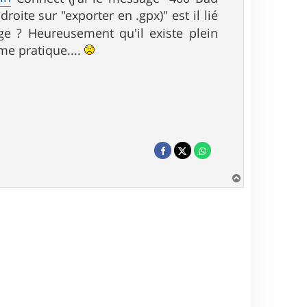
oite sur "exporter en .gpx)" est il lié
 ? Heureusement qu'il existe plein
me pratique....
H
a
u
t