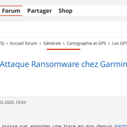
Forum
Partager
Shop
S)
Accueil forum
Générale
Cartographie et GPS
Les GP
Attaque Ransomware chez Garmi
ût 2020, 10:03
garm
ne puisse pas exporter une trace en gpx depuis