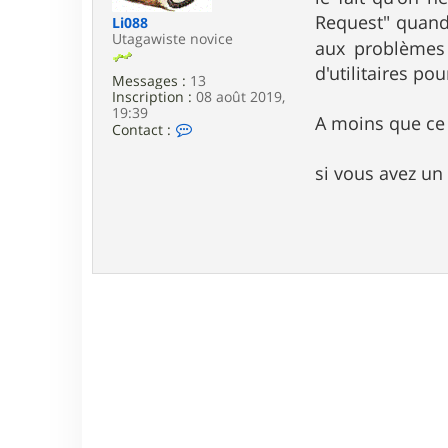
e
Request" quand j
Li088
Utagawiste novice
aux problèmes
d'utilitaires p
Messages :
13
Inscription :
08 août 2019,
19:39
A moins que ce 
C
Contact :
o
n
si vous avez un 
t
a
c
t
e
r
L
i
0
8
8