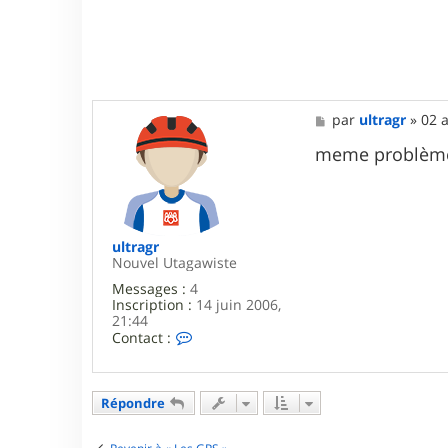
M
par
ultragr
»
02 
e
s
meme problème,
s
a
g
e
ultragr
Nouvel Utagawiste
Messages :
4
Inscription :
14 juin 2006,
21:44
C
Contact :
o
n
t
a
Répondre
c
t
e