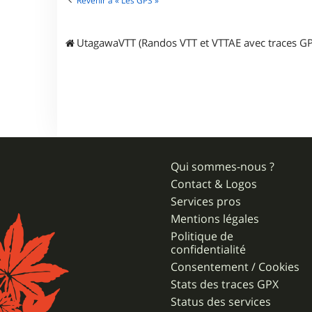
Revenir à « Les GPS »
r
u
l
UtagawaVTT (Randos VTT et VTTAE avec traces GP
t
r
a
g
r
Qui sommes-nous ?
Contact & Logos
Services pros
Mentions légales
Politique de
confidentialité
Consentement / Cookies
Stats des traces GPX
Status des services