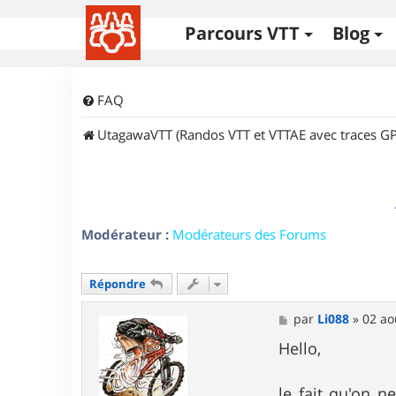
Parcours VTT
Blog
FAQ
UtagawaVTT (Randos VTT et VTTAE avec traces GP
Modérateur :
Modérateurs des Forums
Répondre
M
par
Li088
»
02 ao
e
s
Hello,
s
a
g
le fait qu'on 