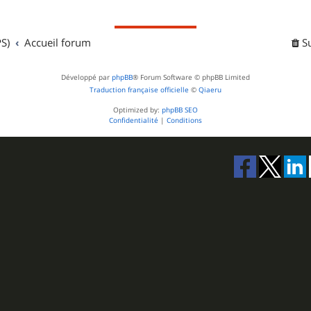
S)
Accueil forum
S
Développé par
phpBB
® Forum Software © phpBB Limited
Traduction française officielle
©
Qiaeru
Optimized by:
phpBB SEO
Confidentialité
|
Conditions