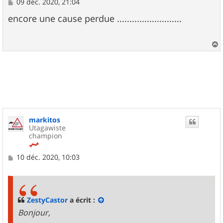
M
09 déc. 2020, 21:04
e
s
encore une cause perdue ..........................
s
a
g
e
a
u
t
markitos
Utagawiste
champion
M
10 déc. 2020, 10:03
e
s
s
a
g
ZestyCastor
a écrit :
e
Bonjour,