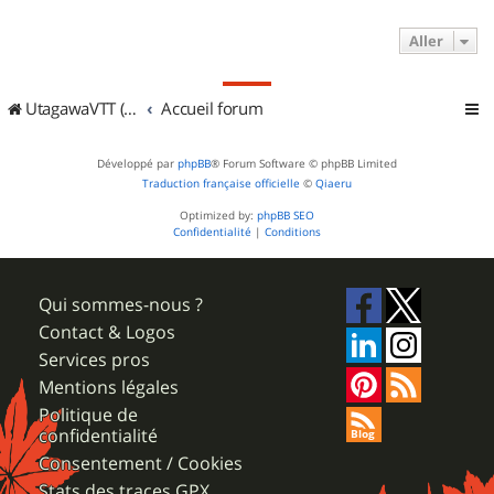
Aller
UtagawaVTT (Randos VTT et VTTAE avec traces GPS)
Accueil forum
Développé par
phpBB
® Forum Software © phpBB Limited
Traduction française officielle
©
Qiaeru
Optimized by:
phpBB SEO
Confidentialité
|
Conditions
Qui sommes-nous ?
Contact & Logos
Services pros
Mentions légales
Politique de
confidentialité
Consentement / Cookies
Stats des traces GPX