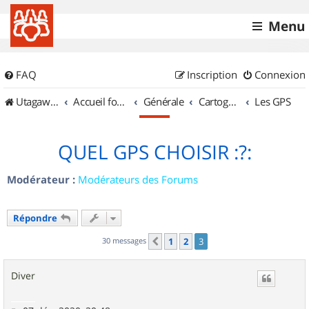
Menu
FAQ
Inscription
Connexion
UtagawaVTT (Randos VTT et VTTAE avec traces GPS)
Accueil forum
Générale
Cartographie et GPS
Les GPS
QUEL GPS CHOISIR :?:
Modérateur :
Modérateurs des Forums
Répondre
30 messages
1
2
3
Précédent
Diver