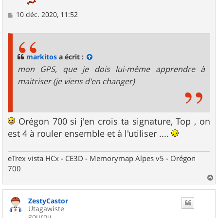
M
10 déc. 2020, 11:52
e
s
s
a
g
markitos
a écrit :
e
mon GPS, que je dois lui-même apprendre à
maitriser (je viens d'en changer)
Orégon 700 si j'en crois ta signature, Top , on
est 4 à rouler ensemble et à l'utiliser ....
eTrex vista HCx - CE3D - Memorymap Alpes v5 - Orégon
700
a
u
ZestyCastor
t
Utagawiste
gourou