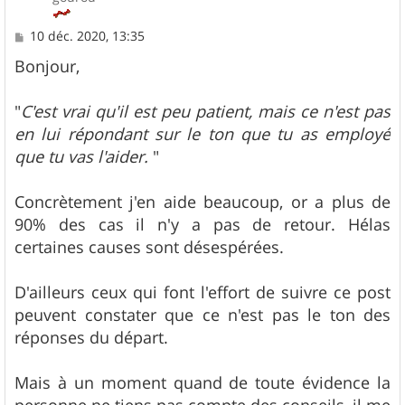
M
10 déc. 2020, 13:35
e
s
Bonjour,
s
a
g
"
C'est vrai qu'il est peu patient, mais ce n'est pas
e
en lui répondant sur le ton que tu as employé
que tu vas l'aider.
"
Concrètement j'en aide beaucoup, or a plus de
90% des cas il n'y a pas de retour. Hélas
certaines causes sont désespérées.
D'ailleurs ceux qui font l'effort de suivre ce post
peuvent constater que ce n'est pas le ton des
réponses du départ.
Mais à un moment quand de toute évidence la