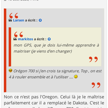
e
s
s
a
g
Larsen
a écrit :
e
markitos
a écrit :
mon GPS, que je dois lui-même apprendre à
maitriser (je viens d'en changer)
Orégon 700 si j'en crois ta signature, Top , on est
4 à rouler ensemble et à l'utiliser ....
Non ce n'est pas l'Oregon. Celui là je le maîtrise
parfaitement car il a remplacé le Dakota. C'est le