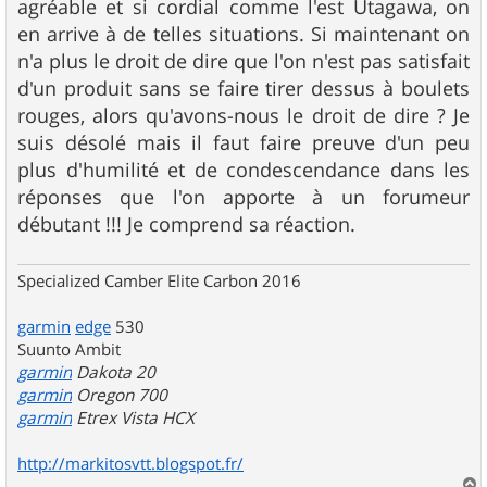
agréable et si cordial comme l'est Utagawa, on
a
g
en arrive à de telles situations. Si maintenant on
e
n'a plus le droit de dire que l'on n'est pas satisfait
d'un produit sans se faire tirer dessus à boulets
rouges, alors qu'avons-nous le droit de dire ? Je
suis désolé mais il faut faire preuve d'un peu
plus d'humilité et de condescendance dans les
réponses que l'on apporte à un forumeur
débutant !!! Je comprend sa réaction.
Specialized Camber Elite Carbon 2016
garmin
edge
530
Suunto Ambit
garmin
Dakota 20
garmin
Oregon 700
garmin
Etrex Vista HCX
http://markitosvtt.blogspot.fr/