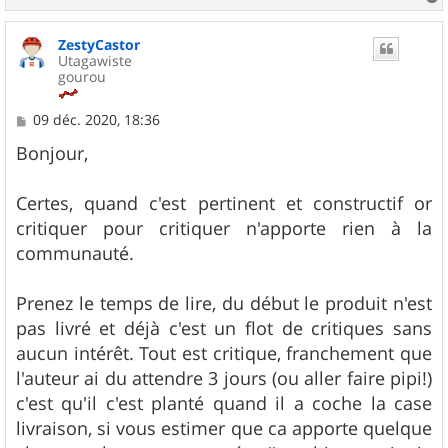
a
u
ZestyCastor
t
Utagawiste
gourou
M
09 déc. 2020, 18:36
e
s
Bonjour,
s
a
g
Certes, quand c'est pertinent et constructif or
e
critiquer pour critiquer n'apporte rien à la
communauté.
Prenez le temps de lire, du début le produit n'est
pas livré et déjà c'est un flot de critiques sans
aucun intérêt. Tout est critique, franchement que
l'auteur ai du attendre 3 jours (ou aller faire pipi!)
c'est qu'il c'est planté quand il a coche la case
livraison, si vous estimer que ca apporte quelque