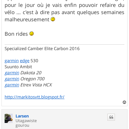
pour le jour où je vais enfin pouvoir refaire du
vélo ... c'est à dire pas avant quelques semaines
malheureusement
Bon rides
Specialized Camber Elite Carbon 2016
garmin
edge
530
Suunto Ambit
garmin
Dakota 20
garmin
Oregon 700
garmin
Etrex Vista HCX
http://markitosvtt.blogspot.fr/
a
u
Larsen
t
Utagawiste
gourou