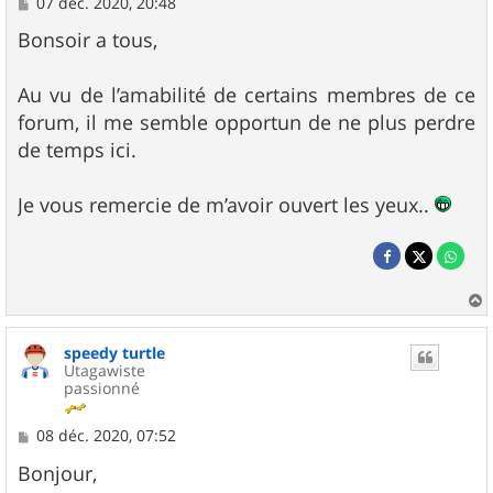
M
07 déc. 2020, 20:48
e
s
Bonsoir a tous,
s
a
g
Au vu de l’amabilité de certains membres de ce
e
forum, il me semble opportun de ne plus perdre
de temps ici.
Je vous remercie de m’avoir ouvert les yeux..
a
u
speedy turtle
t
Utagawiste
passionné
M
08 déc. 2020, 07:52
e
s
Bonjour,
s