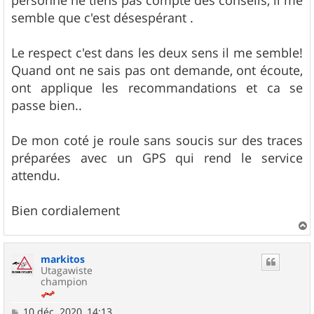
personne ne tiens pas compte des conseils, il me
semble que c'est désespérant .
Le respect c'est dans les deux sens il me semble!
Quand ont ne sais pas ont demande, ont écoute,
ont applique les recommandations et ca se
passe bien..
De mon coté je roule sans soucis sur des traces
préparées avec un GPS qui rend le service
attendu.
Bien cordialement
a
u
markitos
t
Utagawiste
champion
M
10 déc. 2020, 14:13