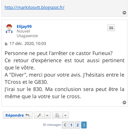
http://markitosvtt.blogspot.fr/
a
u
Elijay99
t
Nouvel
Utagawiste
M
17 déc. 2020, 10:03
e
s
Personne ne peut l'arrêter ce castor Furieux?
s
Ce retour d'expérience est tout aussi pertinent
a
g
que le vôtre.
e
A "Diver", merci pour votre avis. J'hésitais entre le
TCross et le G830.
J'irai sur le 830. Ma conclusion sera peut être la
même que la votre sur le cross.
a
u
Répondre
t
30 messages
1
2
3
Précédent