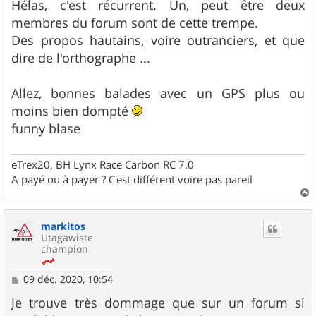
Hélas, c'est récurrent. Un, peut être deux
a
g
membres du forum sont de cette trempe.
e
Des propos hautains, voire outranciers, et que
dire de l'orthographe ...
Allez, bonnes balades avec un GPS plus ou
moins bien dompté
funny blase
eTrex20, BH Lynx Race Carbon RC 7.0
A payé ou à payer ? C'est différent voire pas pareil
a
u
markitos
t
Utagawiste
champion
M
09 déc. 2020, 10:54
e
s
Je trouve très dommage que sur un forum si
s