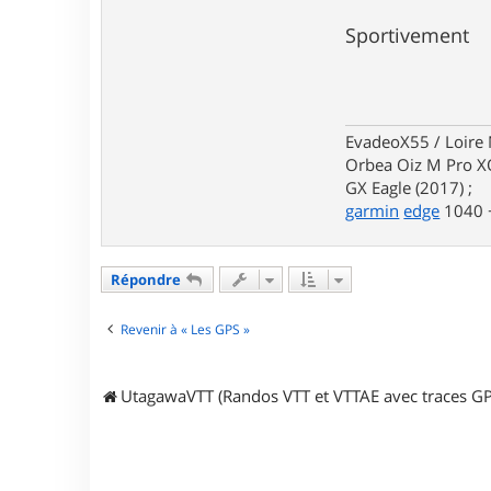
Sportivement
EvadeoX55 / Loire 
Orbea Oiz M Pro XO
GX Eagle (2017) ;
garmin
edge
1040 +
Répondre
Revenir à « Les GPS »
UtagawaVTT (Randos VTT et VTTAE avec traces GP