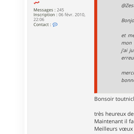
e
@Zes
Messages :
245
Inscription :
06 févr. 2010,
22:06
Bonjo
C
Contact :
o
n
et me
t
mon 1
a
c
j'ai 
t
e
erreu
r
E
v
merci
a
bonn
d
e
o
X
Bonsoir toutnic
5
5
très heureux de 
Maintenant il f
Meilleurs vœux