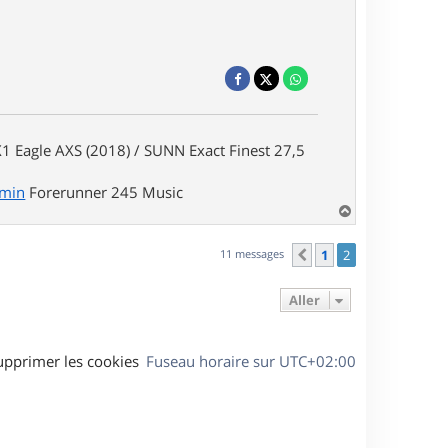
1 Eagle AXS (2018) / SUNN Exact Finest 27,5
rmin
Forerunner 245 Music
H
a
u
11 messages
1
2
Précédent
t
Aller
upprimer les cookies
Fuseau horaire sur
UTC+02:00