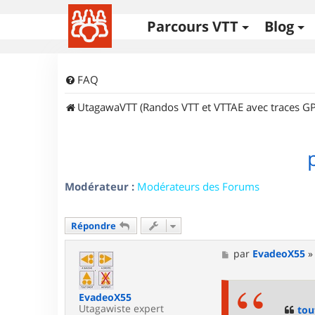
Parcours VTT
Blog
FAQ
UtagawaVTT (Randos VTT et VTTAE avec traces GP
Modérateur :
Modérateurs des Forums
Répondre
M
par
EvadeoX55
e
s
s
EvadeoX55
a
Utagawiste expert
g
tou