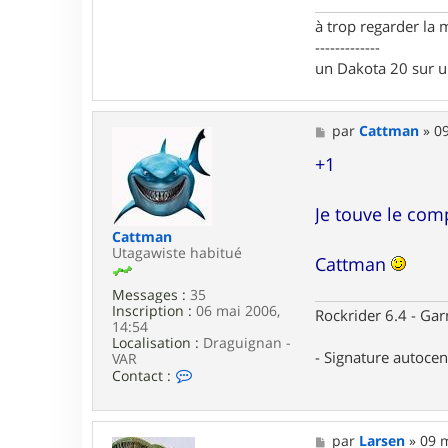
v
à trop regarder la 
i
n
-------------
c
un Dakota 20 sur 
e
n
t
3
M
par
Cattman
»
09
5
e
6
s
+1
9
s
a
g
Je touve le com
e
Cattman
Utagawiste habitué
Cattman
Messages :
35
Inscription :
06 mai 2006,
Rockrider 6.4 - Ga
14:54
Localisation :
Draguignan -
- Signature autoce
VAR
C
Contact :
o
n
t
a
M
par
Larsen
»
09 m