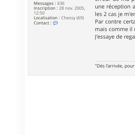
e
Messages :
636
une réception a
Inscription :
28 nov. 2005,
12:50
les 2 cas je m'e
Localisation :
Chessy (69)
Par contre cert
C
Contact :
o
mais comme il n
n
J'essaye de rega
t
a
c
t
e
r
"Dès l'arrivée, po
j
e
r
o
m
e
c