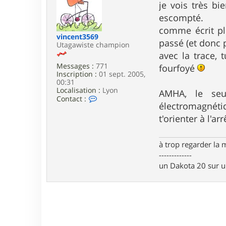
s
je vois très bi
s
escompté.
a
g
comme écrit plu
e
vincent3569
passé (et donc 
Utagawiste champion
avec la trace,
Messages :
771
fourfoyé
Inscription :
01 sept. 2005,
00:31
Localisation :
Lyon
AMHA, le seu
C
Contact :
électromagnétiq
o
n
t'orienter à l'ar
t
a
c
à trop regarder la 
t
e
-------------
r
un Dakota 20 sur 
v
i
n
c
e
n
t