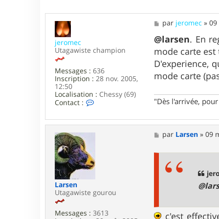
3
5
6
M
par
jeromec
»
09
9
e
s
@larsen
. En r
jeromec
s
Utagawiste champion
mode carte est 
a
g
D'experience, q
e
Messages :
636
mode carte (pas
Inscription :
28 nov. 2005,
12:50
Localisation :
Chessy (69)
"Dès l'arrivée, po
C
Contact :
o
n
t
a
M
par
Larsen
»
09 m
c
e
t
s
e
s
r
a
j
g
jer
e
e
Larsen
@lar
r
Utagawiste gourou
o
m
e
Messages :
3613
c'est effecti
c