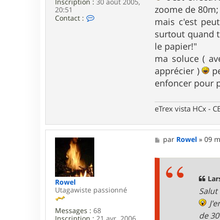
Inscription :
30 août 2005,
zoome de 80m; je
20:51
C
Contact :
mais c'est peut
o
n
surtout quand t
t
le papier!"
a
c
ma soluce ( ave
t
apprécier )
pe
e
r
enfoncer pour p
L
a
r
eTrex vista HCx -
s
e
n
M
par
Rowel
»
09 m
e
s
s
a
g
Lar
Rowel
e
Utagawiste passionné
Salut
J'e
Messages :
68
de 30
Inscription :
21 avr. 2006,