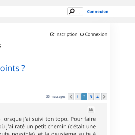
Connexion
Inscription
Connexion
S
oints ?
35 messages
1
2
3
4
Précédent
Suivant
lorsque j'ai suivi ton topo. Pour faire
 j'ai raté un petit chemin (c'était une
oute possible), et la deuxieme suite à