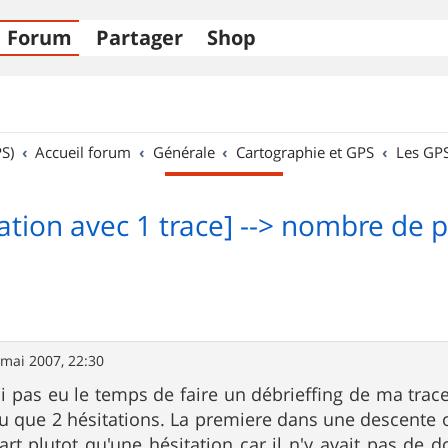
Forum
Partager
Shop
S)
Accueil forum
Générale
Cartographie et GPS
Les GP
ation avec 1 trace] --> nombre de p
 mai 2007, 22:30
ai pas eu le temps de faire un débrieffing de ma trace 
eu que 2 hésitations. La premiere dans une descente où
rt plutot qu'une hésitation car il n'y avait pas de d