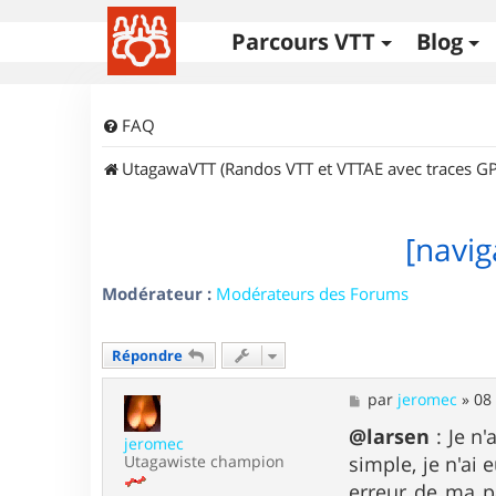
Parcours VTT
Blog
FAQ
UtagawaVTT (Randos VTT et VTTAE avec traces GP
[navig
Modérateur :
Modérateurs des Forums
Répondre
M
par
jeromec
»
08
e
s
@larsen
: Je n'
jeromec
s
Utagawiste champion
simple, je n'ai 
a
g
erreur de ma pa