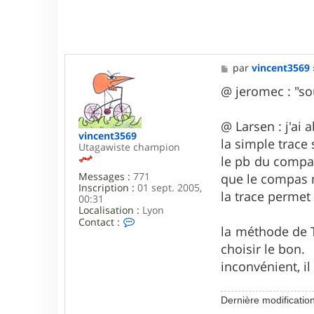
M
par
vincent3569
e
s
@ jeromec : "so
s
a
g
@ Larsen : j'a
e
vincent3569
la simple trace
Utagawiste champion
le pb du compas
Messages :
771
que le compas m
Inscription :
01 sept. 2005,
la trace permet
00:31
Localisation :
Lyon
C
Contact :
la méthode de 
o
n
choisir le bon.
t
inconvénient, il
a
c
t
e
Dernière modificatio
r