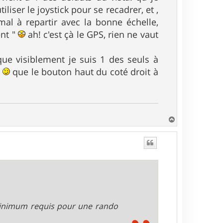
liser le joystick pour se recadrer, et ,
mal à repartir avec la bonne échelle,
ent "
ah! c'est çà le GPS, rien ne vaut
que visiblement je suis 1 des seuls à
e
que le bouton haut du coté droit à
H
a
u
t
minimum requis pour une rando