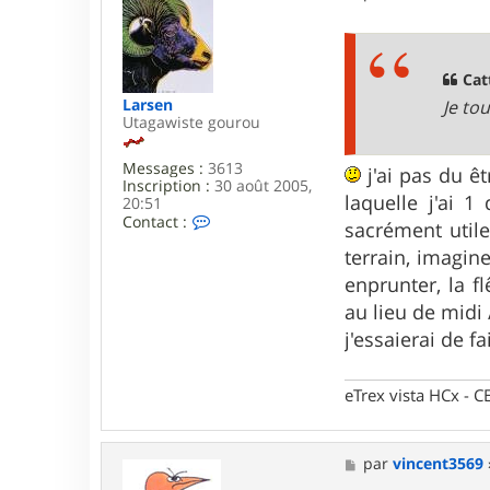
c
e
t
s
e
s
r
a
C
g
Cat
a
e
Larsen
Je to
t
Utagawiste gourou
t
m
a
Messages :
3613
j'ai pas du ê
n
Inscription :
30 août 2005,
laquelle j'ai 1
20:51
C
Contact :
sacrément utile
o
n
terrain, imagin
t
enprunter, la 
a
c
au lieu de midi
t
j'essaierai de 
e
r
L
a
eTrex vista HCx -
r
s
e
M
par
vincent3569
n
e