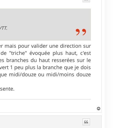
VTT.
r mais pour valider une direction sur
 de "triche" évoquée plus haut, c'est
les branches du haut resserées sur le
uvert 1 peu plus la branche que je dois
arque midi/douze ou midi/moins douze
ésente.
H
a
u
t