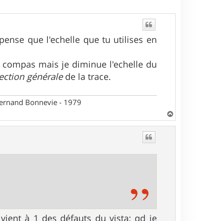
ense que l'echelle que tu utilises en
e compas mais je diminue l'echelle du
ection générale
de la trace.
 Fernand Bonnevie - 1979
H
a
u
t
ient à 1 des défauts du vista: qd je