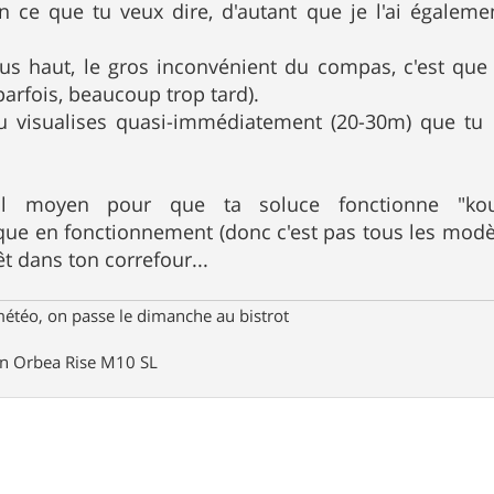
en ce que tu veux dire, d'autant que je l'ai égalem
s haut, le gros inconvénient du compas, c'est que 
parfois, beaucoup trop tard).
 tu visualises quasi-immédiatement (20-30m) que tu 
l moyen pour que ta soluce fonctionne "kouç
ue en fonctionnement (donc c'est pas tous les modè
rêt dans ton correfour...
météo, on passe le dimanche au bistrot
un Orbea Rise M10 SL