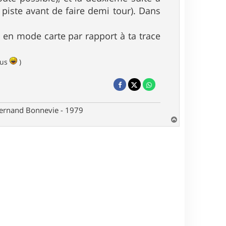
piste avant de faire demi tour). Dans
s en mode carte par rapport à ta trace
lus
)
 Fernand Bonnevie - 1979
H
a
u
t