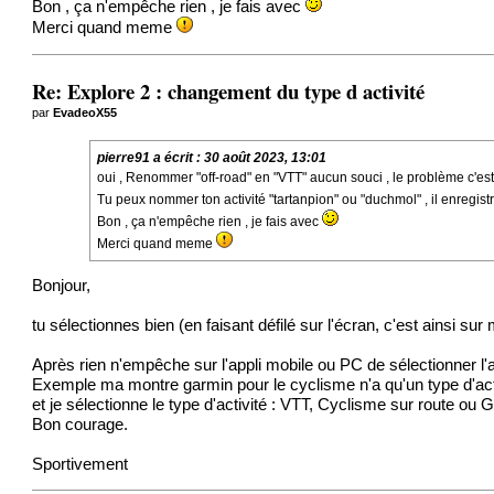
Bon , ça n'empêche rien , je fais avec
Merci quand meme
Re: Explore 2 : changement du type d activité
par
EvadeoX55
pierre91
a écrit :
30 août 2023, 13:01
oui , Renommer "off-road" en "VTT" aucun souci , le problème c'est l
Tu peux nommer ton activité "tartanpion" ou "duchmol" , il enregistr
Bon , ça n'empêche rien , je fais avec
Merci quand meme
Bonjour,
tu sélectionnes bien (en faisant défilé sur l'écran, c'est ainsi s
Après rien n'empêche sur l'appli mobile ou PC de sélectionner l'ac
Exemple ma montre
garmin
pour le cyclisme n'a qu'un type d'ac
et je sélectionne le type d'activité : VTT, Cyclisme sur route ou G
Bon courage.
Sportivement