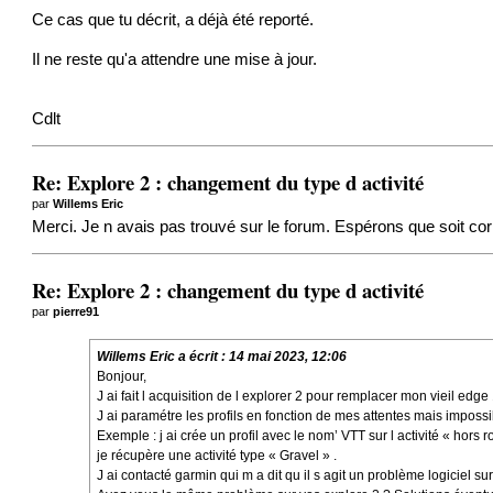
Ce cas que tu décrit, a déjà été reporté.
Il ne reste qu'a attendre une mise à jour.
Cdlt
Re: Explore 2 : changement du type d activité
par
Willems Eric
Merci. Je n avais pas trouvé sur le forum. Espérons que soit co
Re: Explore 2 : changement du type d activité
par
pierre91
Willems Eric
a écrit :
14 mai 2023, 12:06
Bonjour,
J ai fait l acquisition de l explorer 2 pour remplacer mon vieil
edge
J ai paramétre les profils en fonction de mes attentes mais impossib
Exemple : j ai crée un profil avec le nom’ VTT sur l activité « hors 
je récupère une activité type « Gravel » .
J ai contacté
garmin
qui m a dit qu il s agit un problème logiciel s