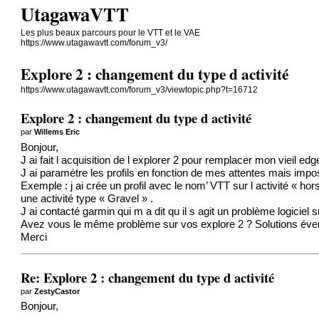
UtagawaVTT
Les plus beaux parcours pour le VTT et le VAE
https://www.utagawavtt.com/forum_v3/
Explore 2 : changement du type d activité
https://www.utagawavtt.com/forum_v3/viewtopic.php?t=16712
Explore 2 : changement du type d activité
par
Willems Eric
Bonjour,
J ai fait l acquisition de l explorer 2 pour remplacer mon vieil
edg
J ai paramétre les profils en fonction de mes attentes mais imposs
Exemple : j ai crée un profil avec le nom’ VTT sur l activité « ho
une activité type « Gravel » .
J ai contacté
garmin
qui m a dit qu il s agit un problème logiciel
Avez vous le même problème sur vos explore 2 ? Solutions éven
Merci
Re: Explore 2 : changement du type d activité
par
ZestyCastor
Bonjour,