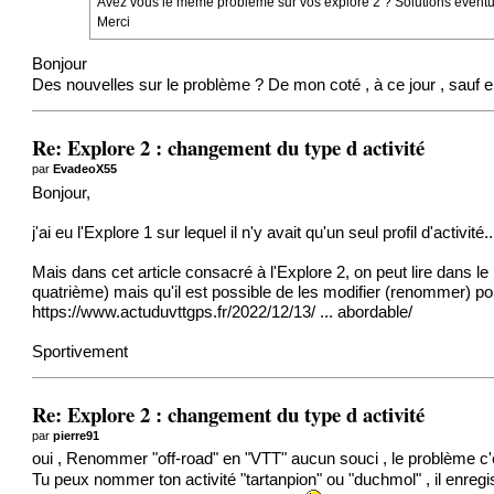
Avez vous le même problème sur vos explore 2 ? Solutions éventu
Merci
Bonjour
Des nouvelles sur le problème ? De mon coté , à ce jour , sauf er
Re: Explore 2 : changement du type d activité
par
EvadeoX55
Bonjour,
j'ai eu l'Explore 1 sur lequel il n'y avait qu'un seul profil d'activité..
Mais dans cet article consacré à l'Explore 2, on peut lire dans
quatrième) mais qu'il est possible de les modifier (renommer) pou
https://www.actuduvttgps.fr/2022/12/13/ ... abordable/
Sportivement
Re: Explore 2 : changement du type d activité
par
pierre91
oui , Renommer "off-road" en "VTT" aucun souci , le problème c'es
Tu peux nommer ton activité "tartanpion" ou "duchmol" , il enregi