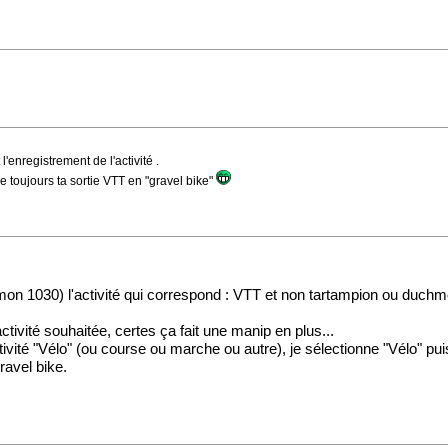
'enregistrement de l'activité .
e toujours ta sortie VTT en "gravel bike"
ur mon 1030) l'activité qui correspond : VTT et non tartampion ou duchm
tivité souhaitée, certes ça fait une manip en plus...
tivité "Vélo" (ou course ou marche ou autre), je sélectionne "Vélo" pu
ravel bike.