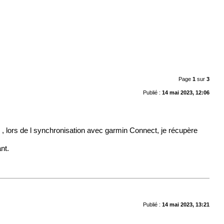
Page
1
sur
3
Publié :
14 mai 2023, 12:06
s , lors de l synchronisation avec
garmin
Connect, je récupère
nt.
Publié :
14 mai 2023, 13:21