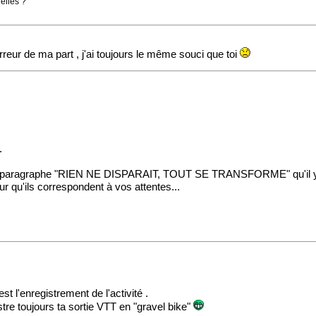
elles ?
reur de ma part , j'ai toujours le même souci que toi
.
 le paragraphe "RIEN NE DISPARAIT, TOUT SE TRANSFORME" qu'il y a bi
r qu'ils correspondent à vos attentes...
t l'enregistrement de l'activité .
stre toujours ta sortie VTT en "gravel bike"