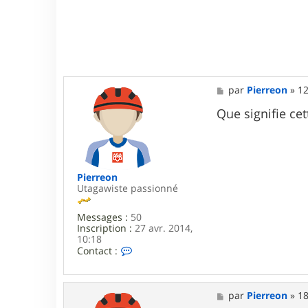
M
par
Pierreon
»
12
e
s
Que signifie ce
s
a
g
e
Pierreon
Utagawiste passionné
Messages :
50
Inscription :
27 avr. 2014,
10:18
C
Contact :
o
n
t
a
M
par
Pierreon
»
18
c
e