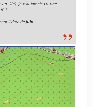
 un GPS, je n'ai jamais vu une
UP ?
cent il date de
juin
.