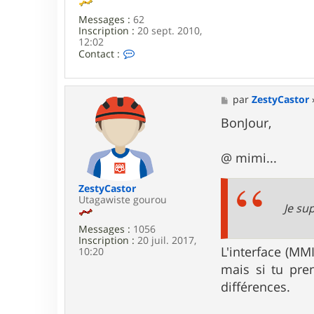
o
n
Messages :
62
Inscription :
20 sept. 2010,
12:02
C
Contact :
o
n
t
a
M
par
ZestyCastor
c
e
t
s
BonJour,
e
s
r
a
m
g
@ mimi...
i
e
m
i
ZestyCastor
c
Utagawiste gourou
Je su
h
r
Messages :
1056
i
Inscription :
20 juil. 2017,
s
L'interface (MMI
10:20
mais si tu pre
différences.