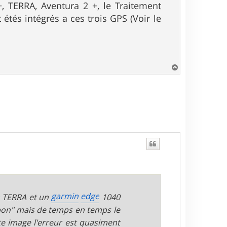
+, TERRA, Aventura 2 +, le Traitement
étés intégrés a ces trois GPS (Voir le
H
a
u
t
garmin
edge
n TERRA et un
1040
 bon" mais de temps en temps le
ette image l'erreur est quasiment