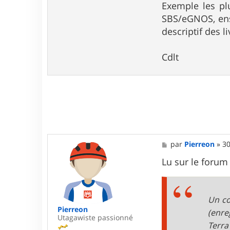
Exemple les plu
SBS/eGNOS, ensu
descriptif des li
Cdlt
M
par
Pierreon
»
30
e
s
Lu sur le forum
s
a
g
e
Un co
Pierreon
(enre
Utagawiste passionné
Terra