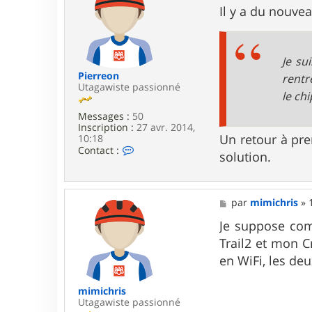
t
s
Il y a du nouve
e
s
r
a
P
g
i
e
Je su
e
r
Pierreon
rentr
r
Utagawiste passionné
le ch
e
o
Messages :
50
n
Inscription :
27 avr. 2014,
Un retour à pre
10:18
C
Contact :
solution.
o
n
t
a
M
par
mimichris
»
c
e
t
s
Je suppose com
e
s
r
Trail2 et mon C
a
P
g
en WiFi, les de
i
e
e
r
mimichris
r
Utagawiste passionné
e