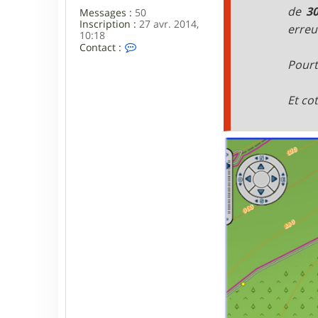
de
3
Messages :
50
Inscription :
27 avr. 2014,
erreu
10:18
C
Contact :
o
Pourt
n
t
a
Et co
c
t
e
r
P
i
e
r
r
e
o
n