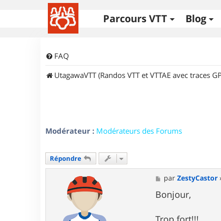
Parcours VTT
Blog
FAQ
UtagawaVTT (Randos VTT et VTTAE avec traces GP
Modérateur :
Modérateurs des Forums
Répondre
M
par
ZestyCastor
e
s
Bonjour,
s
a
g
Trop fort!!!