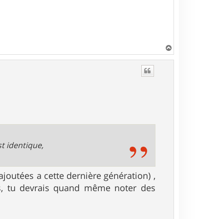
H
a
u
t
t identique,
ajoutées a cette dernière génération) ,
urs, tu devrais quand même noter des