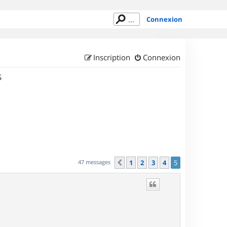
Connexion
Inscription
Connexion
S
47 messages
1
2
3
4
5
Précédent