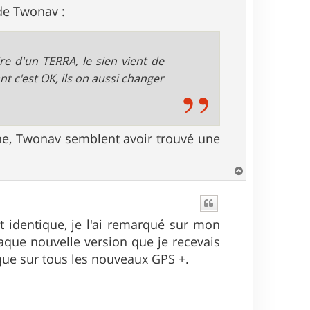
 de Twonav :
re d'un TERRA, le sien vient de
nt c'est OK, ils on aussi changer
gne, Twonav semblent avoir trouvé une
H
a
u
t
 identique, je l'ai remarqué sur mon
haque nouvelle version que je recevais
ique sur tous les nouveaux GPS +.