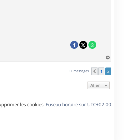
H
a
u
11 messages
1
2
Précédent
t
Aller
upprimer les cookies
Fuseau horaire sur
UTC+02:00