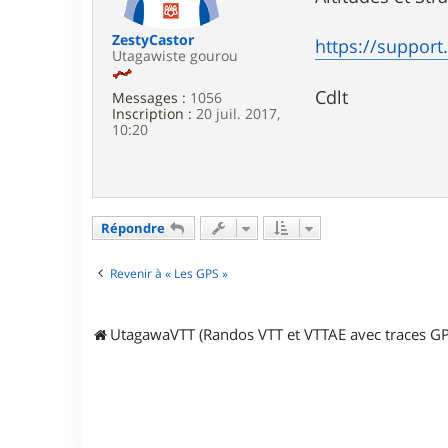
e
ZestyCastor
https://support.
Utagawiste gourou
Cdlt
Messages :
1056
Inscription :
20 juil. 2017,
10:20
Répondre
Revenir à « Les GPS »
UtagawaVTT (Randos VTT et VTTAE avec traces GP