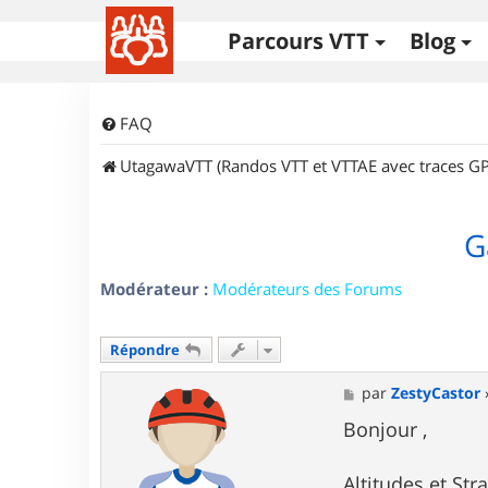
Parcours VTT
Blog
FAQ
UtagawaVTT (Randos VTT et VTTAE avec traces GP
G
Modérateur :
Modérateurs des Forums
Répondre
M
par
ZestyCastor
e
s
Bonjour ,
s
a
g
Altitudes et Stra