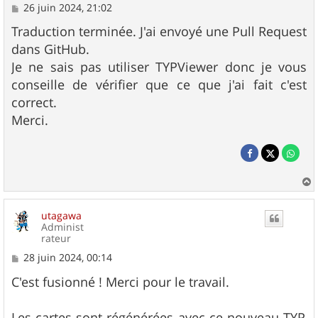
M
26 juin 2024, 21:02
e
s
Traduction terminée. J'ai envoyé une Pull Request
s
dans GitHub.
a
g
Je ne sais pas utiliser TYPViewer donc je vous
e
conseille de vérifier que ce que j'ai fait c'est
correct.
Merci.
a
u
utagawa
t
Administ
rateur
M
28 juin 2024, 00:14
e
s
C'est fusionné ! Merci pour le travail.
s
a
g
Les cartes sont régénérées avec ce nouveau TYP,