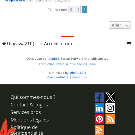
t
13 messages
1
2
Précédent
Aller
UtagawaVTT (Randos VTT et VTTAE avec traces GPS)
Accueil forum
Développé par
phpBB
® Forum Software © phpBB Limited
Traduction française officielle
©
Qiaeru
Optimized by:
phpBB SEO
Confidentialité
|
Conditions
Qui sommes-nous ?
Contact & Logos
Services pros
Mentions légales
Politique de
confidentialité