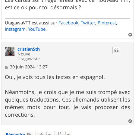
e
est ce ok pour toi désormais ?
UtagawaVTT est aussi sur
Facebook
,
Twitter
,
Pinterest
,
Instagram
,
YouTube
.
a
u
cristian5th
t
Nouvel
Utagawiste
M
30 juin 2024, 13:27
e
s
Oui, je vois tous les textes en espagnol.
s
a
g
Néanmoins, je crois que je me suis trompé avec
e
quelques traductions. Ces allemands utilisent les
mêmes mots pour tout. Je vais proposer des
corrections.
a
u
Répondre