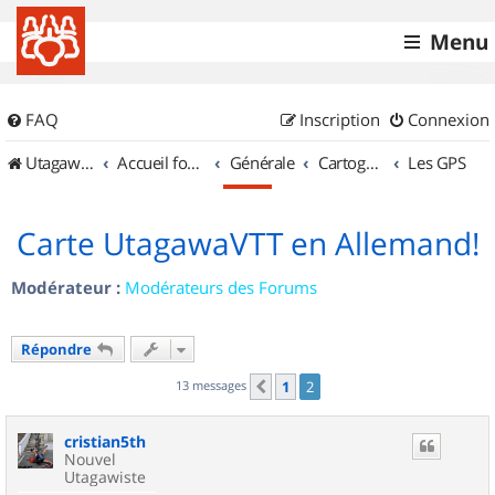
Menu
FAQ
Inscription
Connexion
UtagawaVTT (Randos VTT et VTTAE avec traces GPS)
Accueil forum
Générale
Cartographie et GPS
Les GPS
Carte UtagawaVTT en Allemand!
Modérateur :
Modérateurs des Forums
Répondre
13 messages
1
2
Précédent
cristian5th
Nouvel
Utagawiste