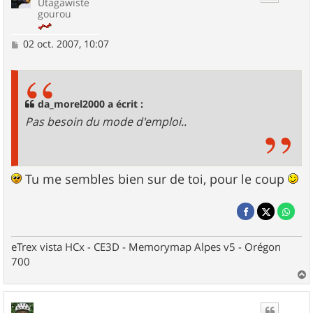
Utagawiste
gourou
M
02 oct. 2007, 10:07
e
s
s
a
g
da_morel2000 a écrit :
e
Pas besoin du mode d'emploi..
Tu me sembles bien sur de toi, pour le coup
eTrex vista HCx - CE3D - Memorymap Alpes v5 - Orégon
700
a
u
t