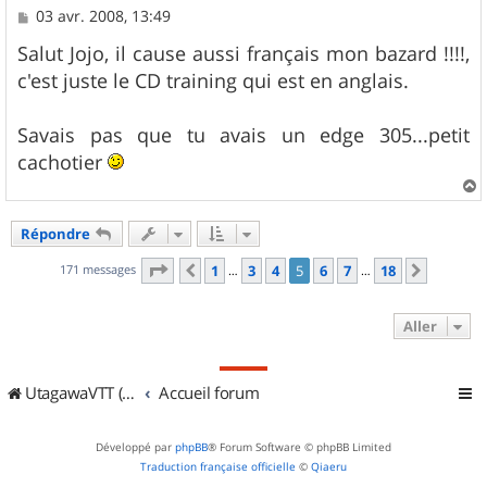
M
03 avr. 2008, 13:49
e
s
Salut Jojo, il cause aussi français mon bazard !!!!,
s
c'est juste le CD training qui est en anglais.
a
g
e
Savais pas que tu avais un edge 305...petit
cachotier
a
u
Répondre
t
Page
5
sur
18
171 messages
1
3
4
5
6
7
18
Précédent
Suivant
…
…
Aller
UtagawaVTT (Randos VTT et VTTAE avec traces GPS)
Accueil forum
Développé par
phpBB
® Forum Software © phpBB Limited
Traduction française officielle
©
Qiaeru