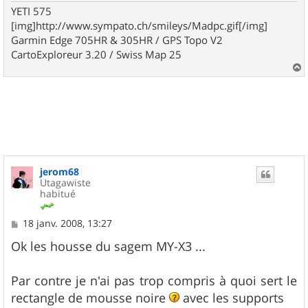
YETI 575
[img]http://www.sympato.ch/smileys/Madpc.gif[/img]
Garmin Edge 705HR & 305HR / GPS Topo V2
CartoExploreur 3.20 / Swiss Map 25
a
u
t
jerom68
Utagawiste
habitué
M
18 janv. 2008, 13:27
e
s
Ok les housse du sagem MY-X3 ...
s
a
g
Par contre je n'ai pas trop compris à quoi sert le
e
rectangle de mousse noire
avec les supports