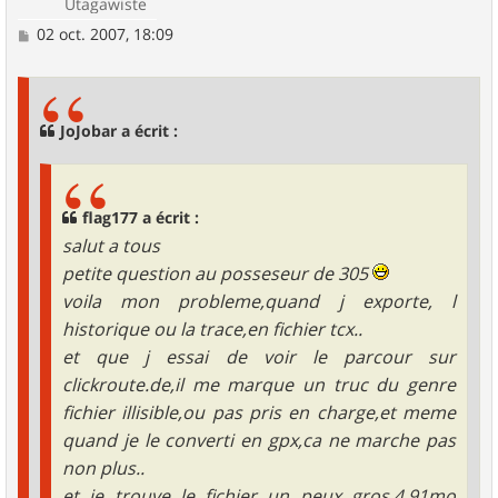
Utagawiste
M
02 oct. 2007, 18:09
e
s
s
a
g
JoJobar a écrit :
e
flag177 a écrit :
salut a tous
petite question au posseseur de 305
voila mon probleme,quand j exporte, l
historique ou la trace,en fichier tcx..
et que j essai de voir le parcour sur
clickroute.de,il me marque un truc du genre
fichier illisible,ou pas pris en charge,et meme
quand je le converti en gpx,ca ne marche pas
non plus..
et je trouve le fichier un peux gros,4,91mo