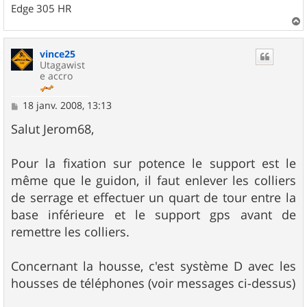
Edge 305 HR
a
u
vince25
t
Utagawist
e accro
M
18 janv. 2008, 13:13
e
s
Salut Jerom68,
s
a
g
Pour la fixation sur potence le support est le
e
même que le guidon, il faut enlever les colliers
de serrage et effectuer un quart de tour entre la
base inférieure et le support gps avant de
remettre les colliers.
Concernant la housse, c'est système D avec les
housses de téléphones (voir messages ci-dessus)