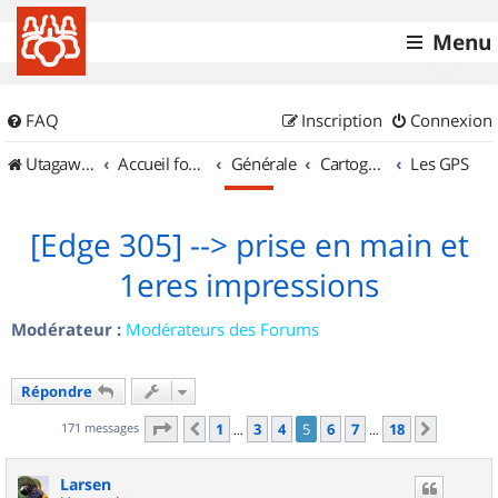
Menu
FAQ
Inscription
Connexion
UtagawaVTT (Randos VTT et VTTAE avec traces GPS)
Accueil forum
Générale
Cartographie et GPS
Les GPS
[Edge 305] --> prise en main et
1eres impressions
Modérateur :
Modérateurs des Forums
Répondre
Page
5
sur
18
171 messages
1
3
4
5
6
7
18
Précédent
Suivant
…
…
Larsen