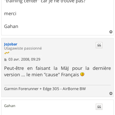
"training center" car je ne trouve pas?
merci
Gahan
a
u
JoJobar
t
Utagawiste passionné
M
03 avr. 2008, 09:29
e
s
Peut-être en faisant la MàJ pour la dernière
s
version ... le mien "cause" Français
a
g
e
Garmin Forerunner + Edge 305 - AirBorne BW
a
u
Gahan
t