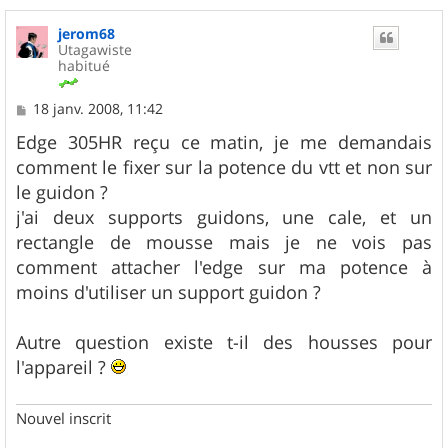
a
u
jerom68
t
Utagawiste
habitué
M
18 janv. 2008, 11:42
e
s
Edge 305HR reçu ce matin, je me demandais
s
comment le fixer sur la potence du vtt et non sur
a
g
le guidon ?
e
j'ai deux supports guidons, une cale, et un
rectangle de mousse mais je ne vois pas
comment attacher l'edge sur ma potence à
moins d'utiliser un support guidon ?
Autre question existe t-il des housses pour
l'appareil ?
Nouvel inscrit