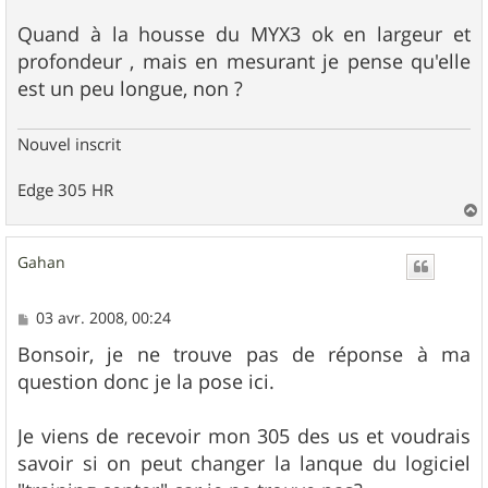
g
e
Quand à la housse du MYX3 ok en largeur et
profondeur , mais en mesurant je pense qu'elle
est un peu longue, non ?
Nouvel inscrit
Edge 305 HR
a
u
Gahan
t
M
03 avr. 2008, 00:24
e
s
Bonsoir, je ne trouve pas de réponse à ma
s
question donc je la pose ici.
a
g
e
Je viens de recevoir mon 305 des us et voudrais
savoir si on peut changer la lanque du logiciel