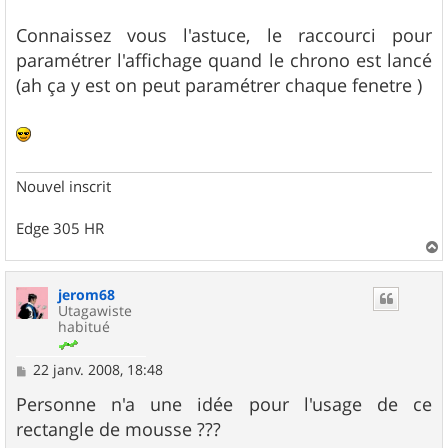
Connaissez vous l'astuce, le raccourci pour
paramétrer l'affichage quand le chrono est lancé
(ah ça y est on peut paramétrer chaque fenetre )
Nouvel inscrit
Edge 305 HR
a
u
jerom68
t
Utagawiste
habitué
M
22 janv. 2008, 18:48
e
s
Personne n'a une idée pour l'usage de ce
s
rectangle de mousse ???
a