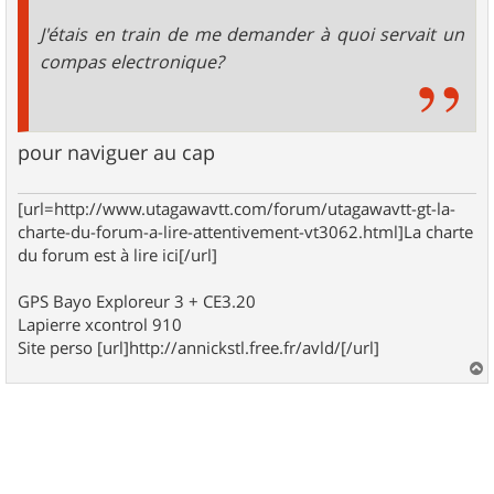
J'étais en train de me demander à quoi servait un
compas electronique?
pour naviguer au cap
[url=http://www.utagawavtt.com/forum/utagawavtt-gt-la-
charte-du-forum-a-lire-attentivement-vt3062.html]La charte
du forum est à lire ici[/url]
GPS Bayo Exploreur 3 + CE3.20
Lapierre xcontrol 910
Site perso [url]http://annickstl.free.fr/avld/[/url]
a
u
t