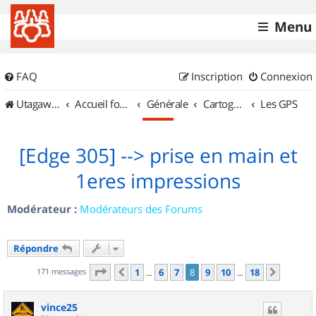
Menu
FAQ
Inscription
Connexion
UtagawaVTT (Randos VTT et VTTAE avec traces GPS)
Accueil forum
Générale
Cartographie et GPS
Les GPS
[Edge 305] --> prise en main et
1eres impressions
Modérateur :
Modérateurs des Forums
Répondre
Page
8
sur
18
171 messages
1
6
7
8
9
10
18
Précédent
Suivan
…
…
vince25