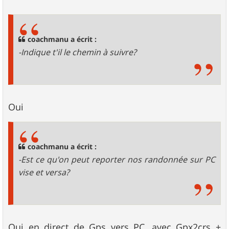
e
s
s
a
g
coachmanu a écrit :
e
-Indique t'il le chemin à suivre?
Oui
coachmanu a écrit :
-Est ce qu'on peut reporter nos randonnée sur PC
vise et versa?
Oui en direct de Gps vers PC, avec Gpx2crs +