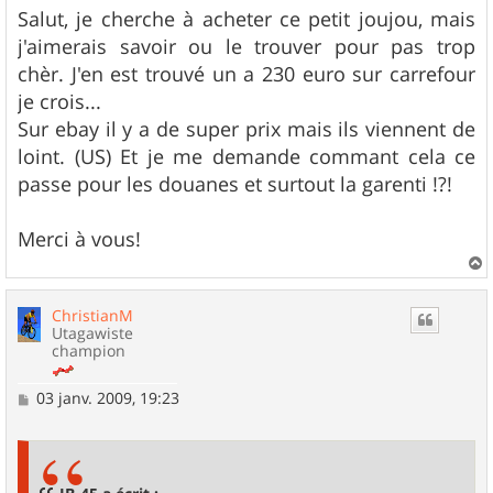
s
Salut, je cherche à acheter ce petit joujou, mais
s
j'aimerais savoir ou le trouver pour pas trop
a
g
chèr. J'en est trouvé un a 230 euro sur carrefour
e
je crois...
Sur ebay il y a de super prix mais ils viennent de
loint. (US) Et je me demande commant cela ce
passe pour les douanes et surtout la garenti !?!
Merci à vous!
a
u
ChristianM
t
Utagawiste
champion
M
03 janv. 2009, 19:23
e
s
s
a
g