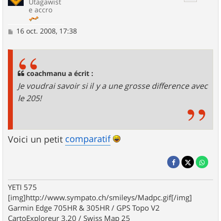
Utagawist
e accro
M
16 oct. 2008, 17:38
e
s
s
a
g
coachmanu a écrit :
e
Je voudrai savoir si il y a une grosse difference avec
le 205!
comparatif
Voici un petit
YETI 575
[img]http://www.sympato.ch/smileys/Madpc.gif[/img]
Garmin Edge 705HR & 305HR / GPS Topo V2
CartoExploreur 3.20 / Swiss Map 25