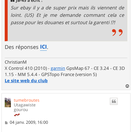
JB-45 a écrit :
e
Sur ebay il y a de super prix mais ils viennent de
loint. (US) Et je me demande commant cela ce
passe pour les douanes et surtout la garenti !?!
ICI
Des réponses
.
ChristianM
X Control 410 (2010) -
garmin
GpsMap 67 - CE 3.24 - CE 3D
1.15 - MM 5.4.4 - GPSTopo France (version 5)
Le site web du club
a
u
tumebroutes
t
Utagawiste
gourou
M
04 janv. 2009, 16:00
e
s