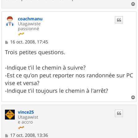
a
u
coachmanu
t
Utagawiste
passionné
M
16 oct. 2008, 17:45
e
s
Trois petites questions.
s
a
g
-Indique t'il le chemin à suivre?
e
-Est ce qu'on peut reporter nos randonnée sur PC
vise et versa?
-Indique t'il toujours le chemin à l'arrêt?
a
u
vince25
t
Utagawist
e accro
M
17 oct. 2008, 13:36