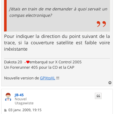
J'étais en train de me demander à quoi servait un
compas electronique?
Pour indiquer la direction du point suivant de la
trace, si la couverture satellite est faible voire
inéxistante
Dakota 20
embarqué sur X Control 2005
Un Forerunner 405 pour la CO et la CAP
Nouvelle version de
GPXtoXL
!!!
a
u
JB-45
t
Nouvel
Utagawiste
M
03 janv. 2009, 19:15
e