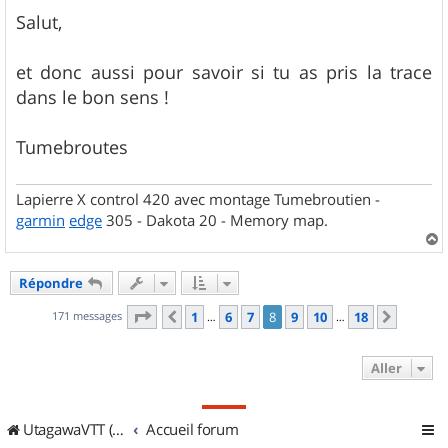
Salut,
et donc aussi pour savoir si tu as pris la trace
dans le bon sens !
Tumebroutes
Lapierre X control 420 avec montage Tumebroutien -
garmin
edge
305 - Dakota 20 - Memory map.
a
u
Répondre
t
Page
8
sur
18
171 messages
1
6
7
8
9
10
18
Précédent
Suivan
…
…
Aller
UtagawaVTT (Randos VTT et VTTAE avec traces GPS)
Accueil forum