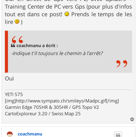
Training Center de PC vers Gps (pour plus d'infos
tout est dans ce post!
Prends le temps de les
lire
)
coachmanu a écrit :
-Indique t'il toujours le chemin à l'arrêt?
Oui
YETI 575
[img]http://www.sympato.ch/smileys/Madpc.gif[/img]
Garmin Edge 705HR & 305HR / GPS Topo V2
CartoExploreur 3.20 / Swiss Map 25
a
u
coachmanu
t