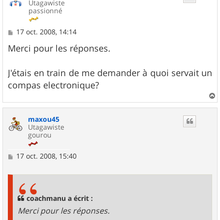
Utagawiste
passionné
M
17 oct. 2008, 14:14
e
s
Merci pour les réponses.
s
a
g
J'étais en train de me demander à quoi servait un
e
compas electronique?
a
u
maxou45
t
Utagawiste
gourou
M
17 oct. 2008, 15:40
e
s
s
a
g
coachmanu a écrit :
e
Merci pour les réponses.