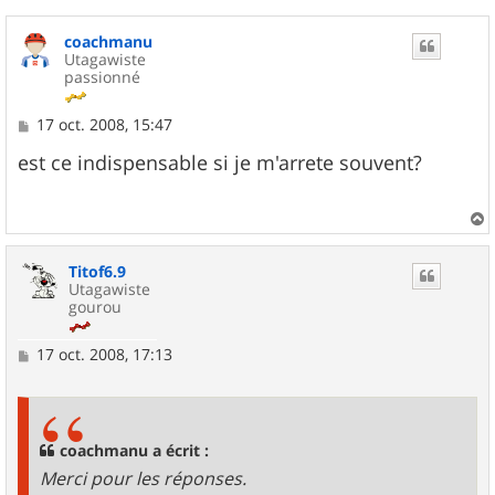
coachmanu
Utagawiste
passionné
M
17 oct. 2008, 15:47
e
s
est ce indispensable si je m'arrete souvent?
s
a
g
e
a
u
Titof6.9
t
Utagawiste
gourou
M
17 oct. 2008, 17:13
e
s
s
a
g
coachmanu a écrit :
e
Merci pour les réponses.