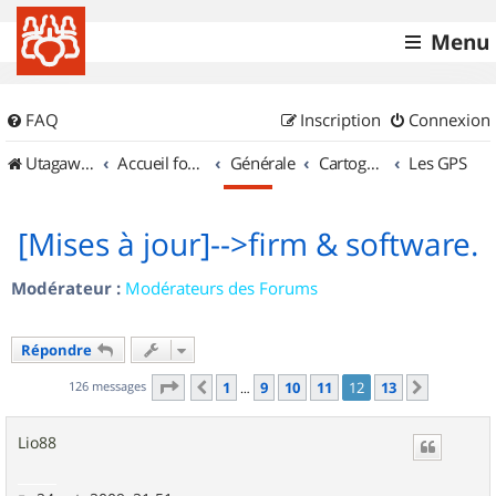
Menu
FAQ
Inscription
Connexion
UtagawaVTT (Randos VTT et VTTAE avec traces GPS)
Accueil forum
Générale
Cartographie et GPS
Les GPS
[Mises à jour]-->firm & software.
Modérateur :
Modérateurs des Forums
Répondre
Page
12
sur
13
126 messages
1
9
10
11
12
13
Précédent
Suivant
…
Lio88