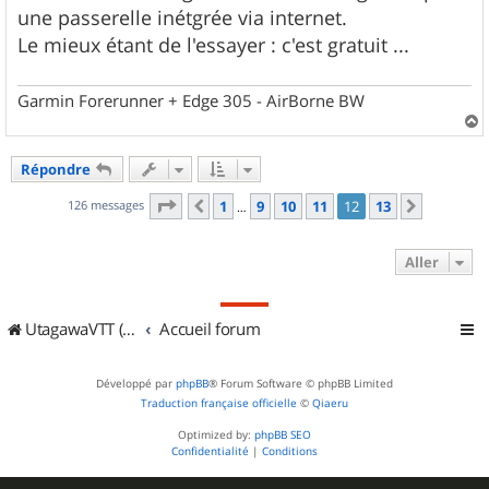
une passerelle inétgrée via internet.
Le mieux étant de l'essayer : c'est gratuit ...
Garmin Forerunner + Edge 305 - AirBorne BW
a
u
Répondre
t
Page
12
sur
13
126 messages
1
9
10
11
12
13
Précédent
Suivant
…
Aller
UtagawaVTT (Randos VTT et VTTAE avec traces GPS)
Accueil forum
Développé par
phpBB
® Forum Software © phpBB Limited
Traduction française officielle
©
Qiaeru
Optimized by:
phpBB SEO
Confidentialité
|
Conditions