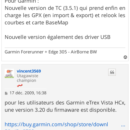
Pour Garmin :
s
Nouvelle version de TC (3.5.1) qui prend enfin en
a
g
charge les GPX (en import & export) et relook les
e
courbes et carte BaseMap
Nouvelle version également des driver USB
Garmin Forerunner + Edge 305 - AirBorne BW
a
u
vincent3569
t
Utagawiste
champion
M
17 déc. 2009, 16:38
e
s
pour les utilisateurs des Garmin eTrex Vista HCx,
s
une version 3.20 du firmaware est disponible.
a
g
e
https://buy.garmin.com/shop/store/downl ...