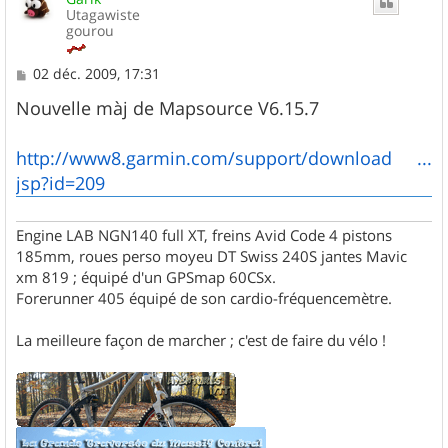
Utagawiste
gourou
M
02 déc. 2009, 17:31
e
s
Nouvelle màj de Mapsource V6.15.7
s
a
g
http://www8.garmin.com/support/download ...
e
jsp?id=209
Engine LAB NGN140 full XT, freins Avid Code 4 pistons
185mm, roues perso moyeu DT Swiss 240S jantes Mavic
xm 819 ; équipé d'un GPSmap 60CSx.
Forerunner 405 équipé de son cardio-fréquencemètre.
La meilleure façon de marcher ; c'est de faire du vélo !