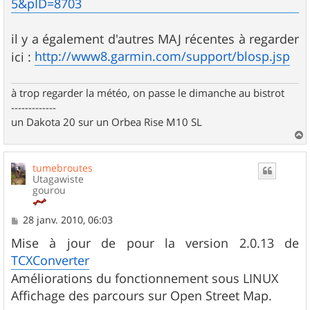
5&pID=8703
il y a également d'autres MAJ récentes à regarder
http://www8.garmin.com/support/blosp.jsp
ici :
à trop regarder la météo, on passe le dimanche au bistrot
-------------
un Dakota 20 sur un Orbea Rise M10 SL
a
u
tumebroutes
t
Utagawiste
gourou
M
28 janv. 2010, 06:03
e
s
Mise à jour de pour la version 2.0.13 de
s
TCXConverter
a
g
Améliorations du fonctionnement sous LINUX
e
Affichage des parcours sur Open Street Map.