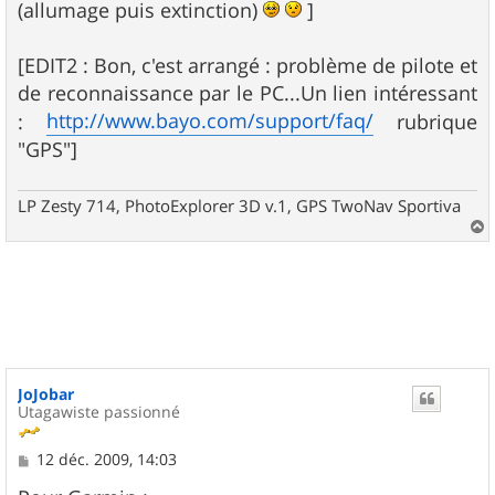
(allumage puis extinction)
]
[EDIT2 : Bon, c'est arrangé : problème de pilote et
de reconnaissance par le PC...Un lien intéressant
http://www.bayo.com/support/faq/
:
rubrique
"GPS"]
LP Zesty 714, PhotoExplorer 3D v.1, GPS TwoNav Sportiva
a
u
t
JoJobar
Utagawiste passionné
M
12 déc. 2009, 14:03
e
s