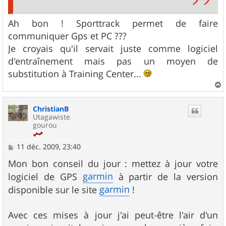
Ah bon ! Sporttrack permet de faire
communiquer Gps et PC ???
Je croyais qu'il servait juste comme logiciel
d'entraînement mais pas un moyen de
substitution à Training Center...
a
u
ChristianB
t
Utagawiste
gourou
M
11 déc. 2009, 23:40
e
s
Mon bon conseil du jour : mettez à jour votre
s
garmin
logiciel de GPS
à partir de la version
a
g
garmin
disponible sur le site
!
e
Avec ces mises à jour j'ai peut-être l'air d'un