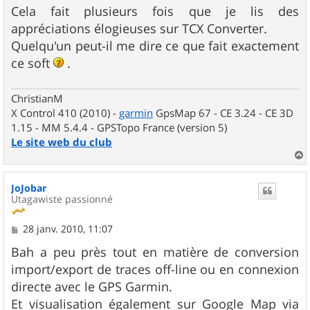
Cela fait plusieurs fois que je lis des
appréciations élogieuses sur TCX Converter.
Quelqu'un peut-il me dire ce que fait exactement
ce soft
.
ChristianM
X Control 410 (2010) -
garmin
GpsMap 67 - CE 3.24 - CE 3D
1.15 - MM 5.4.4 - GPSTopo France (version 5)
Le site web du club
a
u
JoJobar
t
Utagawiste passionné
M
28 janv. 2010, 11:07
e
s
Bah a peu près tout en matière de conversion
s
import/export de traces off-line ou en connexion
a
g
directe avec le GPS Garmin.
e
Et visualisation également sur Google Map via