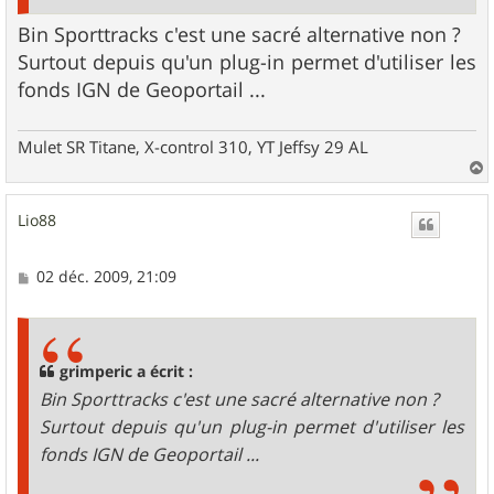
Bin Sporttracks c'est une sacré alternative non ?
Surtout depuis qu'un plug-in permet d'utiliser les
fonds IGN de Geoportail ...
Mulet SR Titane, X-control 310, YT Jeffsy 29 AL
a
u
Lio88
t
M
02 déc. 2009, 21:09
e
s
s
a
g
grimperic a écrit :
e
Bin Sporttracks c'est une sacré alternative non ?
Surtout depuis qu'un plug-in permet d'utiliser les
fonds IGN de Geoportail ...