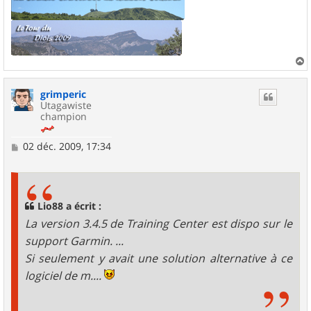
a
u
grimperic
t
Utagawiste
champion
M
02 déc. 2009, 17:34
e
s
s
a
g
Lio88 a écrit :
e
La version 3.4.5 de Training Center est dispo sur le
support Garmin. ...
Si seulement y avait une solution alternative à ce
logiciel de m....