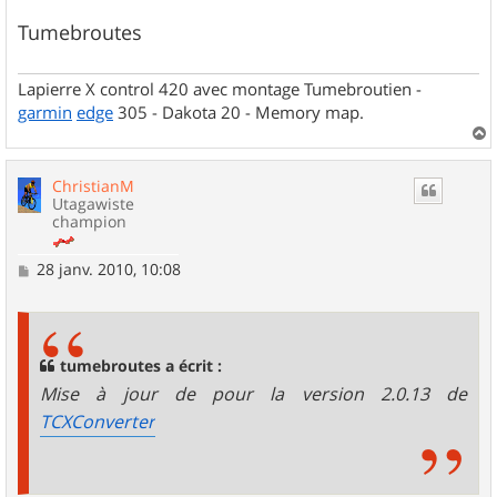
Tumebroutes
Lapierre X control 420 avec montage Tumebroutien -
garmin
edge
305 - Dakota 20 - Memory map.
a
u
ChristianM
t
Utagawiste
champion
M
28 janv. 2010, 10:08
e
s
s
a
g
tumebroutes a écrit :
e
Mise à jour de pour la version 2.0.13 de
TCXConverter