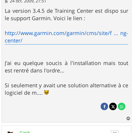
M
24 oct. 2009, 21:51
e
s
La version 3.4.5 de Training Center est dispo sur
s
le support Garmin. Voici le lien :
a
g
e
http://www.garmin.com/garmin/cms/site/f ... ng-
center/
J'ai eu quelque soucis à l'installation mais tout
est rentré dans l'ordre...
Si seulement y avait une solution alternative à ce
logiciel de m....
a
u
Garik
t