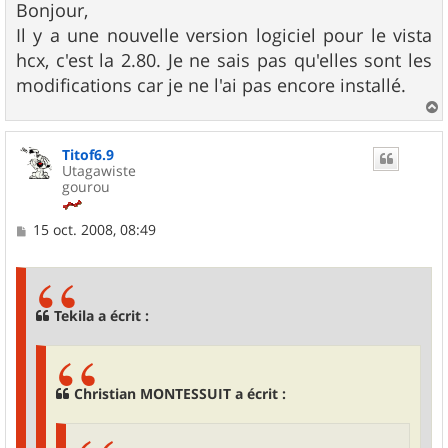
s
Bonjour,
s
Il y a une nouvelle version logiciel pour le vista
a
g
hcx, c'est la 2.80. Je ne sais pas qu'elles sont les
e
modifications car je ne l'ai pas encore installé.
a
u
Titof6.9
t
Utagawiste
gourou
M
15 oct. 2008, 08:49
e
s
s
a
g
Tekila a écrit :
e
Christian MONTESSUIT a écrit :