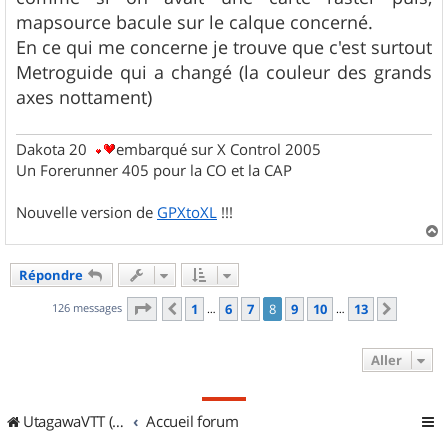
mapsource bacule sur le calque concerné.
En ce qui me concerne je trouve que c'est surtout
Metroguide qui a changé (la couleur des grands
axes nottament)
Dakota 20
embarqué sur X Control 2005
Un Forerunner 405 pour la CO et la CAP
Nouvelle version de
GPXtoXL
!!!
a
u
Répondre
t
Page
8
sur
13
126 messages
1
6
7
8
9
10
13
Précédent
Suivan
…
…
Aller
UtagawaVTT (Randos VTT et VTTAE avec traces GPS)
Accueil forum