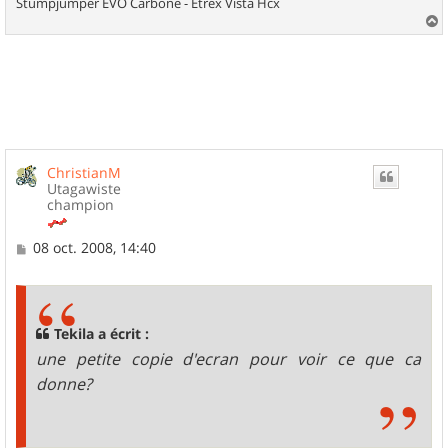
Stumpjumper EVO Carbone - Etrex Vista Hcx
a
u
t
ChristianM
Utagawiste
champion
M
08 oct. 2008, 14:40
e
s
s
a
g
Tekila a écrit :
e
une petite copie d'ecran pour voir ce que ca
donne?