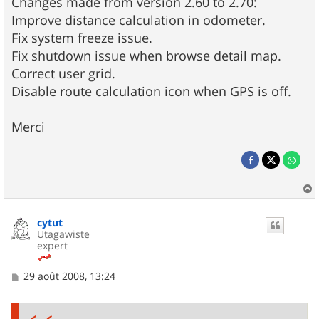
Changes made from version 2.60 to 2.70:
Improve distance calculation in odometer.
Fix system freeze issue.
Fix shutdown issue when browse detail map.
Correct user grid.
Disable route calculation icon when GPS is off.
Merci
a
u
cytut
t
Utagawiste
expert
M
29 août 2008, 13:24
e
s
s