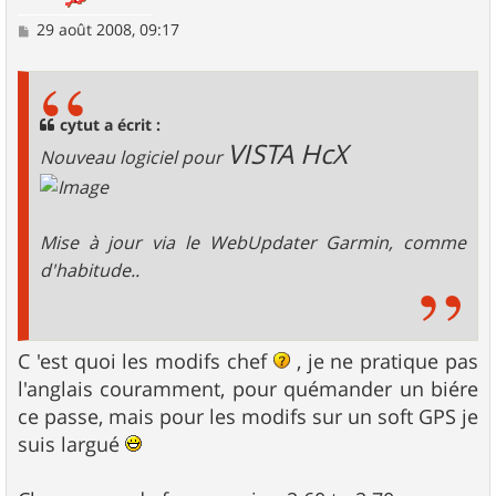
M
29 août 2008, 09:17
e
s
s
a
g
cytut a écrit :
e
VISTA HcX
Nouveau logiciel pour
Mise à jour via le WebUpdater Garmin, comme
d'habitude..
C 'est quoi les modifs chef
, je ne pratique pas
l'anglais couramment, pour quémander un biére
ce passe, mais pour les modifs sur un soft GPS je
suis largué