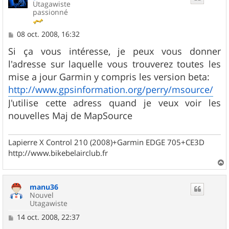
Utagawiste
passionné
M
08 oct. 2008, 16:32
e
s
Si ça vous intéresse, je peux vous donner
s
l'adresse sur laquelle vous trouverez toutes les
a
g
mise a jour Garmin y compris les version beta:
e
http://www.gpsinformation.org/perry/msource/
J'utilise cette adress quand je veux voir les
nouvelles Maj de MapSource
Lapierre X Control 210 (2008)+Garmin EDGE 705+CE3D
http://www.bikebelairclub.fr
a
u
manu36
t
Nouvel
Utagawiste
M
14 oct. 2008, 22:37
e