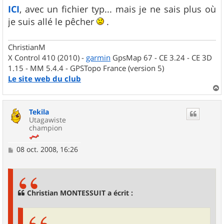
ICI
, avec un fichier typ... mais je ne sais plus où
je suis allé le pêcher
.
ChristianM
X Control 410 (2010) -
garmin
GpsMap 67 - CE 3.24 - CE 3D
1.15 - MM 5.4.4 - GPSTopo France (version 5)
Le site web du club
a
u
Tekila
t
Utagawiste
champion
M
08 oct. 2008, 16:26
e
s
s
a
g
Christian MONTESSUIT a écrit :
e