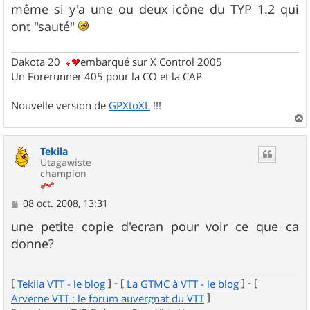
même si y'a une ou deux icône du TYP 1.2 qui
ont "sauté"
Dakota 20
embarqué sur X Control 2005
Un Forerunner 405 pour la CO et la CAP
Nouvelle version de
GPXtoXL
!!!
a
u
Tekila
t
Utagawiste
champion
M
08 oct. 2008, 13:31
e
s
une petite copie d'ecran pour voir ce que ca
s
donne?
a
g
e
[
] - [
] - [
Tekila VTT - le blog
La GTMC à VTT - le blog
]
Arverne VTT : le forum auvergnat du VTT