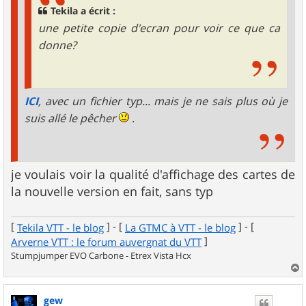
Tekila a écrit :
une petite copie d'ecran pour voir ce que ca
donne?
ICI
, avec un fichier typ... mais je ne sais plus où je
suis allé le pêcher
.
je voulais voir la qualité d'affichage des cartes de
la nouvelle version en fait, sans typ
[
] - [
] - [
Tekila VTT - le blog
La GTMC à VTT - le blog
]
Arverne VTT : le forum auvergnat du VTT
Stumpjumper EVO Carbone - Etrex Vista Hcx
a
u
gew
t