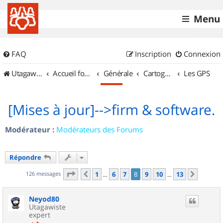
Menu
FAQ
Inscription
Connexion
UtagawaVTT (Randos VTT et VTTAE avec traces GPS)
Accueil forum
Générale
Cartographie et GPS
Les GPS
[Mises à jour]-->firm & software.
Modérateur :
Modérateurs des Forums
Répondre
Page
8
sur
13
126 messages
1
6
7
8
9
10
13
Précédent
Suivan
…
…
Neyod80
Utagawiste
expert