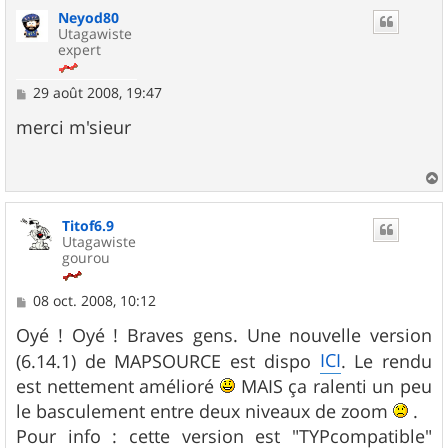
u
Neyod80
t
Utagawiste
expert
M
29 août 2008, 19:47
e
s
merci m'sieur
s
a
g
e
a
u
Titof6.9
t
Utagawiste
gourou
M
08 oct. 2008, 10:12
e
s
Oyé ! Oyé ! Braves gens. Une nouvelle version
s
ICI
(6.14.1) de MAPSOURCE est dispo
. Le rendu
a
g
est nettement amélioré
MAIS ça ralenti un peu
e
le basculement entre deux niveaux de zoom
.
Pour info : cette version est "TYPcompatible"