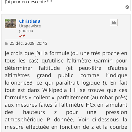
J'ai peur en descente !!!!
a
u
ChristianB
t
Utagawiste
gourou
M
25 déc. 2008, 20:45
e
s
Je crois que j’ai la formule (ou une très proche en
s
tous les cas) qu’utilise l’altimètre Garmin pour
a
g
déterminer l’altitude (et peut-être d’autres
e
altimètres grand public comme l’indique
lolonene83, ce qui paraîtrait logique !). En fait
tout est dans Wikipedia ! Il se trouve que ces
formules « collent » parfaitement (au mbar près)
aux mesures faites à l’altimètre HCx en simulant
des hauteurs z pour une pression
atmosphérique P donnée. Voir ci-dessous la
mesure effectuée en fonction de z et la courbe