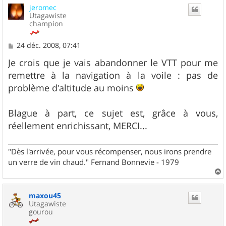
jeromec
t
Utagawiste
champion
M
24 déc. 2008, 07:41
e
s
Je crois que je vais abandonner le VTT pour me
s
remettre à la navigation à la voile : pas de
a
g
problème d'altitude au moins
e
Blague à part, ce sujet est, grâce à vous,
réellement enrichissant, MERCI...
"Dès l'arrivée, pour vous récompenser, nous irons prendre
un verre de vin chaud." Fernand Bonnevie - 1979
a
u
maxou45
t
Utagawiste
gourou