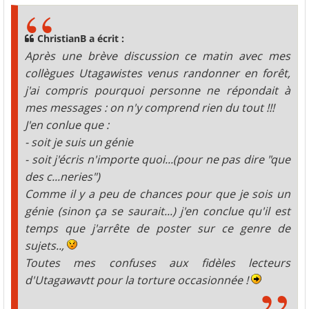
s
a
g
ChristianB a écrit :
e
Après une brève discussion ce matin avec mes
collègues Utagawistes venus randonner en forêt,
j'ai compris pourquoi personne ne répondait à
mes messages : on n'y comprend rien du tout !!!
J'en conlue que :
- soit je suis un génie
- soit j'écris n'importe quoi...(pour ne pas dire "que
des c...neries")
Comme il y a peu de chances pour que je sois un
génie (sinon ça se saurait...) j'en conclue qu'il est
temps que j'arrête de poster sur ce genre de
sujets..,
Toutes mes confuses aux fidèles lecteurs
d'Utagawavtt pour la torture occasionnée !