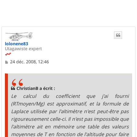
t
lolonene83
Utagawiste expert
M
24 déc. 2008, 12:46
e
s
s
a
g
ChristianB a écrit :
e
Le calcul du coefficient que j'ai fourni
(RTmoyen/Mg) est approximatif, et la formule de
Laplace utilisée par l'altimètre n'est peut-être pas
rigoureusement celle-ci. Il n'est pas impossible que
l'altimètre ait en mémoire une table des valeurs
moyennes de T en fonction de l'altitude pour faire