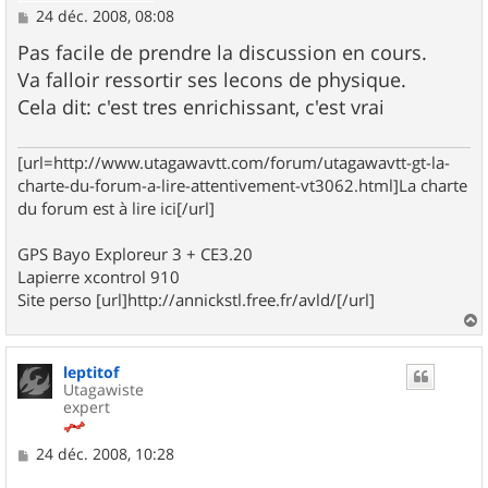
M
24 déc. 2008, 08:08
e
s
Pas facile de prendre la discussion en cours.
s
Va falloir ressortir ses lecons de physique.
a
g
Cela dit: c'est tres enrichissant, c'est vrai
e
[url=http://www.utagawavtt.com/forum/utagawavtt-gt-la-
charte-du-forum-a-lire-attentivement-vt3062.html]La charte
du forum est à lire ici[/url]
GPS Bayo Exploreur 3 + CE3.20
Lapierre xcontrol 910
Site perso [url]http://annickstl.free.fr/avld/[/url]
a
u
leptitof
t
Utagawiste
expert
M
24 déc. 2008, 10:28
e
s