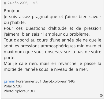
M
24 déc. 2008, 11:13
e
s
Bonjour,
s
Je suis assez pragmatique et j'aime bien savoir
a
g
ou j'habite.
e
Pour ces questions d'altitude et de pression
j'aimerai bien saisir l'ampleur du problème.
Tout d'abord au cours d'une année pleine quelle
sont les pressions athmosphériques minimum et
maximum que vous observez sur la pas de votre
porte.
Moi je cale rien, mais en revanche je passe la
moitie de l'année sous le niveau de la mer.
garmin
Forerunner 301 BayoExploreur N40i
Polar S720i
PhotoExploreur 3D
a
u