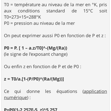
T0 = température au niveau de la mer en °K, pris
aux conditions standard de 15°C soit
T0=273+15=288°K
P0 = pression au niveau de la mer
On peut exprimer aussi P0 en fonction de P et z :
P0 = P. [ 1 – a.z/T0]^-(Mg/(Ra))
(le signe de l’exposant change)
Ou enfin z en fonction de P et de P0 :
z = T0/a.[1-(P/P0)^(Ra/(Mg))]
Ce qui donne les équations (
application
numérique
) :
P=P0[1-2,257E-5 .z]^5,257