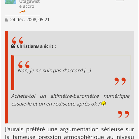
Utagawist
e accro
M
24 déc. 2008, 05:21
e
s
s
a
g
ChristianB a écrit :
e
Non, je ne suis pas d'accord.[...]
Achète-toi un altimètre-baromètre numérique,
essaie-le et on en rediscute après ok ?
J'aurais préféré une argumentation sérieuse sur
la fameuse pression atmosphérique au niveau