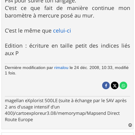
P
pour suivre ton langage.
84
C'est ce que fait de manière continue mon
baromètre à mercure posé au mur.
C'est le même que
celui-ci
Edition : écriture en taille petit des indices liés
aux P
Dernière modification par
rimalou
le 24 déc. 2008, 10:33, modifié
1 fois.
magellan eXplorist 500LE (suite à échange par le SAV après
2 ans d'usage intensif d'un
400)/cartoexploreur3.08/memorymap/Mapsend Direct
Route Europe
a
u