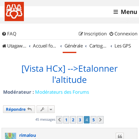
Menu
FAQ
Inscription
Connexion
UtagawaVTT (Randos VTT et VTTAE avec traces GPS)
Accueil forum
Générale
Cartographie et GPS
Les GPS
[Vista HCx] -->Etalonner
l'altitude
Modérateur :
Modérateurs des Forums
Répondre
45 messages
1
2
3
4
5
Précédent
Suivant
rimalou