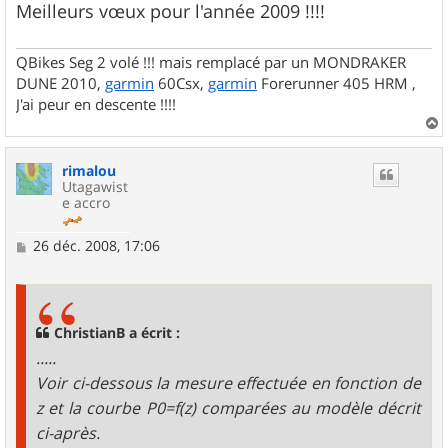
Meilleurs vœux pour l'année 2009 !!!!
QBikes Seg 2 volé !!! mais remplacé par un MONDRAKER
DUNE 2010,
garmin
60Csx,
garmin
Forerunner 405 HRM ,
J'ai peur en descente !!!!
a
u
rimalou
t
Utagawist
e accro
M
26 déc. 2008, 17:06
e
s
s
a
g
ChristianB a écrit :
e
.....
Voir ci-dessous la mesure effectuée en fonction de
z et la courbe P0=f(z) comparées au modèle décrit
ci-après.