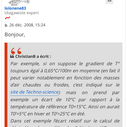
lolonene83
Utagawiste expert
M
26 déc. 2008, 15:24
e
s
Bonjour,
s
a
g
e
ChristianB a écrit :
Par exemple, si on suppose le gradient de T°
toujours égal à 0,65°C/100m en moyenne (en fait il
peut varier notablement en fonction des masses
d’air chaudes ou froides, c’est indiqué sur le
site de Techno-science
) mais on prend par
exemple un écart de 10°C par rapport à la
température de référence T0=15°C. Ainsi on aurait
T0’=5°C en hiver et T0’=25°C en été.
Dans cet exemple l’écart relatif sur le calcul de