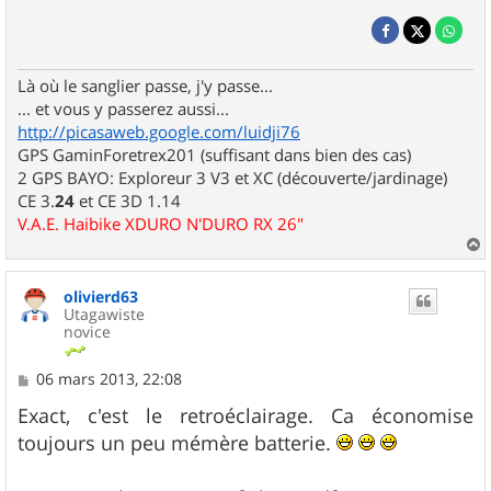
Là où le sanglier passe, j'y passe...
... et vous y passerez aussi...
http://picasaweb.google.com/luidji76
GPS GaminForetrex201 (suffisant dans bien des cas)
2 GPS BAYO: Exploreur 3 V3 et XC (découverte/jardinage)
CE 3.
24
et CE 3D 1.14
V.A.E. Haibike XDURO N'DURO RX 26"
a
u
olivierd63
t
Utagawiste
novice
M
06 mars 2013, 22:08
e
s
Exact, c'est le retroéclairage. Ca économise
s
toujours un peu mémère batterie.
a
g
e