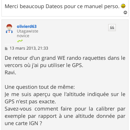
a
g
Merci beaucoup Dateos pour ce manuel perso.
e
a
u
olivierd63
t
Utagawiste
novice
M
13 mars 2013, 21:33
e
s
De retour d'un grand WE rando raquettes dans le
s
vercors où j'ai pu utiliser le GPS.
a
g
Ravi.
e
Une question tout de même:
Je me suis aperçu que l'altitude indiquée sur le
GPS n'est pas exacte.
Savez-vous comment faire pour la calibrer par
exemple par rapport à une altitude donnée par
une carte IGN ?