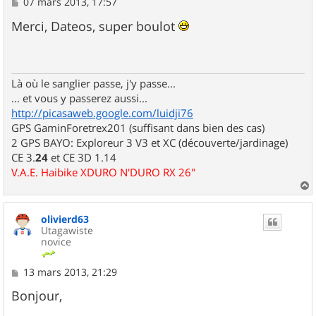
M
07 mars 2013, 17:57
e
s
Merci, Dateos, super boulot
s
a
g
e
Là où le sanglier passe, j'y passe...
... et vous y passerez aussi...
http://picasaweb.google.com/luidji76
GPS GaminForetrex201 (suffisant dans bien des cas)
2 GPS BAYO: Exploreur 3 V3 et XC (découverte/jardinage)
CE 3.
24
et CE 3D 1.14
V.A.E. Haibike XDURO N'DURO RX 26"
a
u
olivierd63
t
Utagawiste
novice
M
13 mars 2013, 21:29
e
s
Bonjour,
s