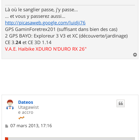
e
Là où le sanglier passe, j'y passe...
... et vous y passerez aussi...
http://picasaweb.google.com/luidji76
GPS GaminForetrex201 (suffisant dans bien des cas)
2 GPS BAYO: Exploreur 3 V3 et XC (découverte/jardinage)
CE 3.
24
et CE 3D 1.14
V.A.E. Haibike XDURO N'DURO RX 26"
a
u
t
Dateos
Utagawist
e accro
M
07 mars 2013, 17:16
e
s