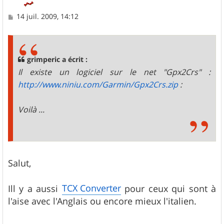
M
14 juil. 2009, 14:12
e
s
s
a
g
grimperic a écrit :
e
Il existe un logiciel sur le net "Gpx2Crs" :
http://www.niniu.com/Garmin/Gpx2Crs.zip
:
Voilà ...
Salut,
TCX Converter
Ill y a aussi
pour ceux qui sont à
l'aise avec l'Anglais ou encore mieux l'italien.