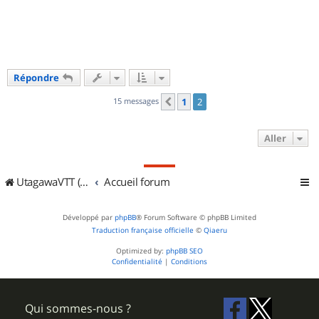
t
Répondre
15 messages
1
2
Précédent
Aller
UtagawaVTT (Randos VTT et VTTAE avec traces GPS)
Accueil forum
Développé par
phpBB
® Forum Software © phpBB Limited
Traduction française officielle
©
Qiaeru
Optimized by:
phpBB SEO
Confidentialité
|
Conditions
Qui sommes-nous ?