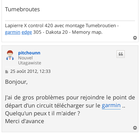
Tumebroutes
Lapierre X control 420 avec montage Tumebroutien -
garmin
edge
305 - Dakota 20 - Memory map.
a
u
pitchounn
t
Nouvel
Utagawiste
M
25 août 2012, 12:33
e
s
Bonjour,
s
a
g
J'ai de gros problèmes pour rejoindre le point de
e
garmin
départ d'un circuit télécharger sur le
..
Quelqu'un peux t il m'aider ?
Merci d'avance
a
u