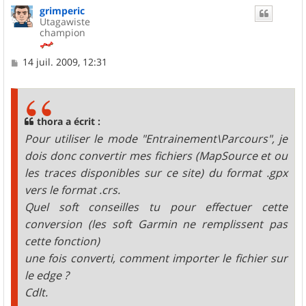
grimperic
t
Utagawiste
champion
M
14 juil. 2009, 12:31
e
s
s
a
g
thora a écrit :
e
Pour utiliser le mode "Entrainement\Parcours", je
dois donc convertir mes fichiers (MapSource et ou
les traces disponibles sur ce site) du format .gpx
vers le format .crs.
Quel soft conseilles tu pour effectuer cette
conversion (les soft Garmin ne remplissent pas
cette fonction)
une fois converti, comment importer le fichier sur
le edge ?
Cdlt.