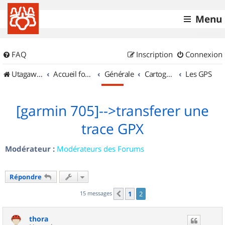
Menu
FAQ
Inscription
Connexion
UtagawaVTT (Randos VTT et VTTAE avec traces GPS)
Accueil forum
Générale
Cartographie et GPS
Les GPS
[garmin 705]-->transferer une
trace GPX
Modérateur :
Modérateurs des Forums
Répondre
15 messages
1
2
Précédent
thora