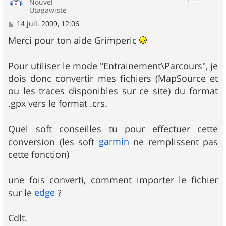
Nouvel
Utagawiste
M
14 juil. 2009, 12:06
e
s
Merci pour ton aide Grimperic
s
a
g
Pour utiliser le mode "Entrainement\Parcours", je
e
dois donc convertir mes fichiers (MapSource et
ou les traces disponibles sur ce site) du format
.gpx vers le format .crs.
Quel soft conseilles tu pour effectuer cette
garmin
conversion (les soft
ne remplissent pas
cette fonction)
une fois converti, comment importer le fichier
edge
sur le
?
Cdlt.