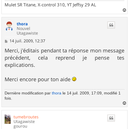
Mulet SR Titane, X-control 310, YT Jeffsy 29 AL
a
u
thora
t
Nouvel
Utagawiste
M
14 juil. 2009, 12:37
e
s
Merci, j'éditais pendant ta réponse mon message
s
précédent, cela reprend je pense tes
a
g
explications.
e
Merci encore pour ton aide
Dernière modification par
thora
le 14 juil. 2009, 17:09, modifié 1
fois.
a
u
tumebroutes
t
Utagawiste
gourou