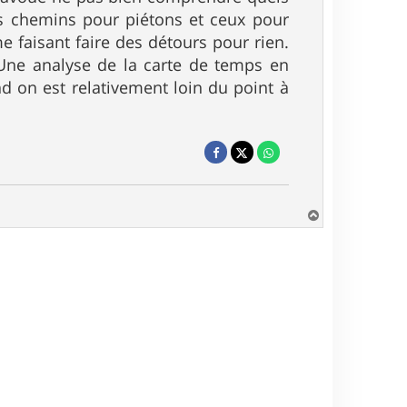
les chemins pour piétons et ceux pour
me faisant faire des détours pour rien.
. Une analyse de la carte de temps en
nd on est relativement loin du point à
H
a
u
t