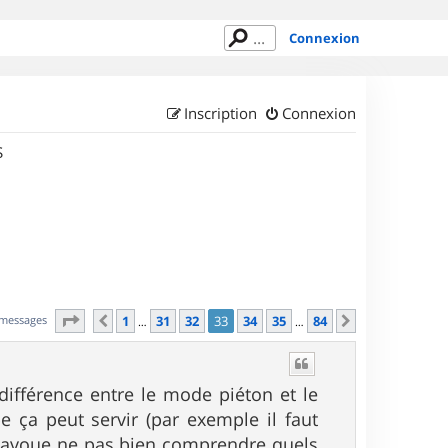
Connexion
Inscription
Connexion
S
Page
33
sur
84
 messages
1
31
32
33
34
35
84
Précédent
Suivant
…
…
 différence entre le mode piéton et le
pe ça peut servir (par exemple il faut
t j'avoue ne pas bien comprendre quels