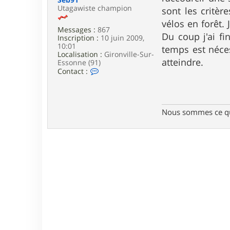
e
Utagawiste champion
sont les critèr
vélos en forêt.
Messages :
867
Du coup j'ai fi
Inscription :
10 juin 2009,
10:01
temps est néces
Localisation :
Gironville-Sur-
atteindre.
Essonne (91)
C
Contact :
o
n
t
a
c
Nous sommes ce qu
t
e
r
S
e
b
9
1