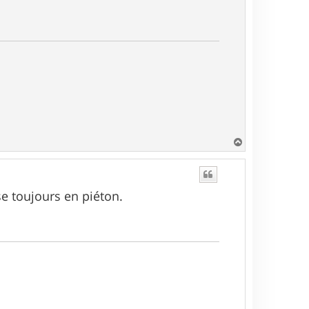
H
a
u
t
sse toujours en piéton.