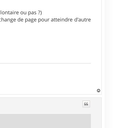
lontaire ou pas ?)
 change de page pour atteindre d'autre
H
a
u
t