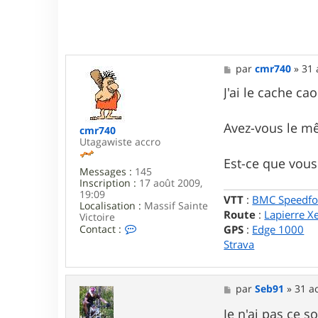
M
par
cmr740
»
31 
e
s
J'ai le cache c
s
a
g
Avez-vous le m
cmr740
e
Utagawiste accro
Est-ce que vous 
Messages :
145
Inscription :
17 août 2009,
19:09
VTT
:
BMC Speedfo
Localisation :
Massif Sainte
Route
:
Lapierre X
Victoire
C
Contact :
GPS
:
Edge 1000
o
Strava
n
t
a
c
M
par
Seb91
»
31 a
t
e
e
s
Je n'ai pas ce s