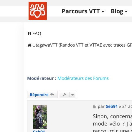
Parcours VTT
Blog
FAQ
UtagawaVTT (Randos VTT et VTTAE avec traces GP
Modérateur :
Modérateurs des Forums
Répondre
M
par
Seb91
»
21 a
e
s
Sinon, concerna
s
mode vélo ? J'a
a
g
raccourcir une 
Seb91