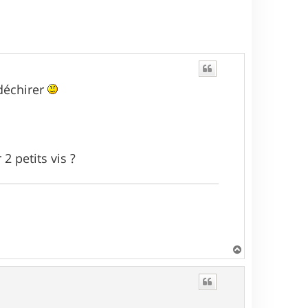
 déchirer
2 petits vis ?
H
a
u
t