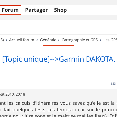
Forum
Partager
Shop
S)
Accueil forum
Générale
Cartographie et GPS
Les GP
[Topic unique]-->Garmin DAKOTA.
833
oût 2010, 20:18
nt les calculs d'itinéraires vous savez qu'elle est la
i fait quelques tests ces temps-ci car sur le princi
sortie pour X raisons et je maitrise mal les lieux). E