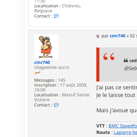
11:30
Localisation :
Chièvres,
Belgique
C
Contact :
o
n
t
a
M
par
cmr740
»
02 
c
e
t
s
e
s
r
a
c
g
ced
cmr740
e
e
Utagawiste accro
@Seb91
d
6
4
Messages :
145
k
Inscription :
17 août 2009,
J'ai pas ce sent
19:09
Je le laisse to
Localisation :
Massif Sainte
Victoire
C
Contact :
o
Mais j'avoue que
n
t
a
VTT
:
BMC Speedfo
c
Route
:
Lapierre X
t