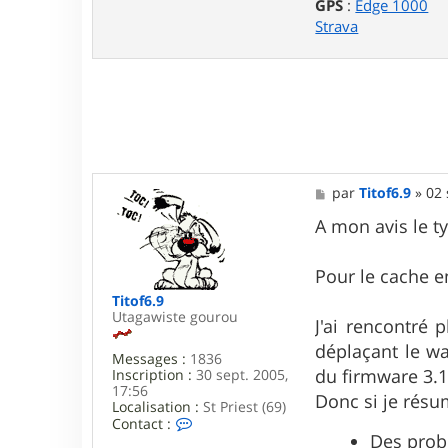
GPS
:
Edge 1000
e
r
Strava
c
m
r
7
4
0
M
par
Titof6.9
»
02 
e
s
A mon avis le ty
s
a
g
Pour le cache e
e
Titof6.9
Utagawiste gourou
J'ai rencontré p
déplaçant le wa
Messages :
1836
du firmware 3.1
Inscription :
30 sept. 2005,
17:56
Donc si je résum
Localisation :
St Priest (69)
C
Contact :
o
Des prob