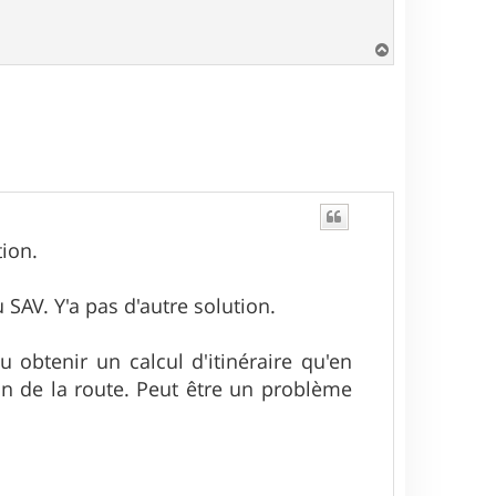
H
a
u
t
tion.
SAV. Y'a pas d'autre solution.
pu obtenir un calcul d'itinéraire qu'en
oin de la route. Peut être un problème