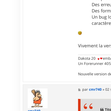
n
Des erreu
t
a
Des forma
c
Un bug lo
t
e
caractère
r
T
i
t
o
f
Vivement la vers
6
.
9
Dakota 20
emba
Un Forerunner 405 
Nouvelle version 
M
par
cmr740
»
02 
e
s
s
a
g
Tito
cmr740