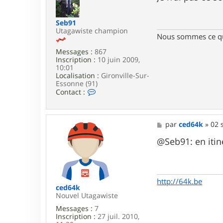
r
s
c
a
m
g
Seb91
r
e
Utagawiste champion
7
Nous sommes ce qu
4
0
Messages :
867
Inscription :
10 juin 2009,
10:01
Localisation :
Gironville-Sur-
Essonne (91)
C
Contact :
o
n
t
a
M
par
ced64k
»
02 
c
e
t
s
@Seb91: en itiné
e
s
r
a
S
g
e
e
b
http://64k.be
9
ced64k
1
Nouvel Utagawiste
Messages :
7
Inscription :
27 juil. 2010,