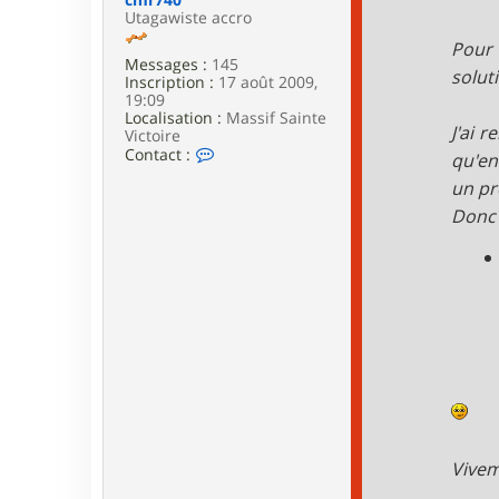
e
Utagawiste accro
Pour 
Messages :
145
solut
Inscription :
17 août 2009,
19:09
Localisation :
Massif Sainte
J'ai r
Victoire
C
Contact :
qu'en
o
un pr
n
t
Donc s
a
c
t
e
r
c
m
r
7
4
0
Vivem