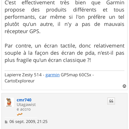
C'est effectivement très bien que Garmin
propose des produits différents et tous
performants, car même si l'on préfère un tel
plutôt qu'un autre, il n'y a pas de mauvais
récepteur GPS.
Par contre, un écran tactile, donc relativement
souple à la façon des écran de pda, n'est-il pas
plus fragile qu'un écran classique ?!
Lapierre Zesty 514 -
garmin
GPSmap 60CSx -
CartoExploreur
a
u
cmr740
t
Utagawist
e accro
M
06 sept. 2009, 21:25
e