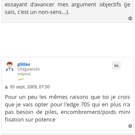
essayant d'avancer mes argument objectifs (je
sais, c'est un non-sens...).
a
u
t
gildau
Utagawiste
novice
M
05 sept. 2009, 07:50
e
s
Pour un peu les mêmes raisons que toi je crois
s
que je vais opter pour l'edge 705 qui en plus n'a
a
g
pas besoin de piles, encombrement/poids mini
e
fixation sur potence
a