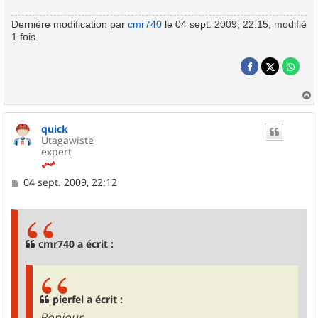
Dernière modification par
cmr740
le 04 sept. 2009, 22:15, modifié
1 fois.
a
u
quick
t
Utagawiste
expert
M
04 sept. 2009, 22:12
e
s
s
a
g
cmr740 a écrit :
e
pierfel a écrit :
Bonjour ,