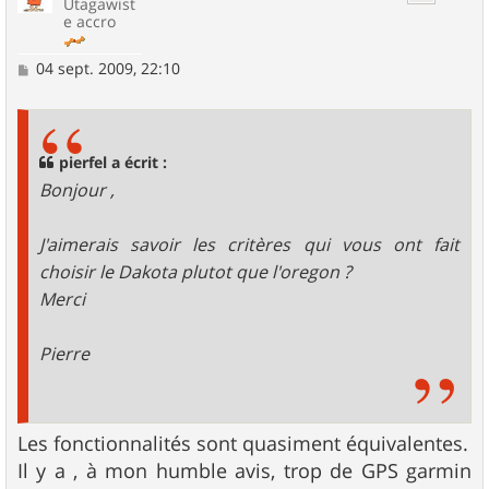
Utagawist
e accro
M
04 sept. 2009, 22:10
e
s
s
a
g
pierfel a écrit :
e
Bonjour ,
J'aimerais savoir les critères qui vous ont fait
choisir le Dakota plutot que l'oregon ?
Merci
Pierre
Les fonctionnalités sont quasiment équivalentes.
Il y a , à mon humble avis, trop de GPS garmin