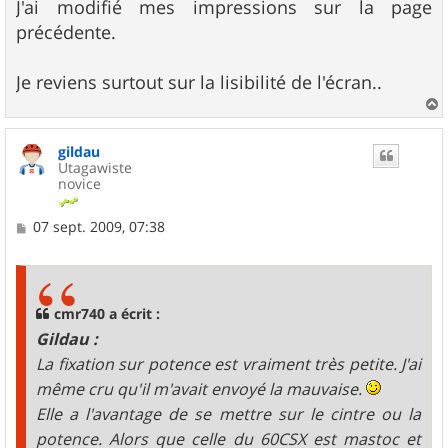
s
J'ai modifié mes impressions sur la page
s
précédente.
a
g
e
Je reviens surtout sur la lisibilité de l'écran..
a
u
gildau
t
Utagawiste
novice
M
07 sept. 2009, 07:38
e
s
s
a
g
cmr740 a écrit :
e
Gildau :
La fixation sur potence est vraiment très petite. J'ai
même cru qu'il m'avait envoyé la mauvaise.
Elle a l'avantage de se mettre sur le cintre ou la
potence. Alors que celle du 60CSX est mastoc et