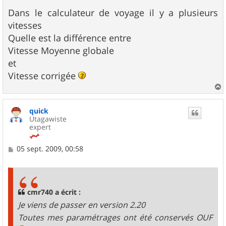
Dans le calculateur de voyage il y a plusieurs
vitesses
Quelle est la différence entre
Vitesse Moyenne globale
et
Vitesse corrigée
a
u
quick
t
Utagawiste
expert
M
05 sept. 2009, 00:58
e
s
s
a
g
cmr740 a écrit :
e
Je viens de passer en version 2.20
Toutes mes paramétrages ont été conservés OUF