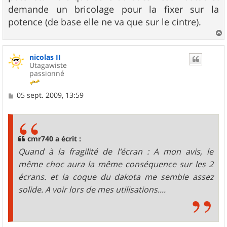
demande un bricolage pour la fixer sur la
potence (de base elle ne va que sur le cintre).
a
u
nicolas II
t
Utagawiste
passionné
M
05 sept. 2009, 13:59
e
s
s
a
g
cmr740 a écrit :
e
Quand à la fragilité de l'écran : A mon avis, le
même choc aura la même conséquence sur les 2
écrans. et la coque du dakota me semble assez
solide. A voir lors de mes utilisations....