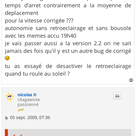
temps d'arret contrairement a la moyenne de
deplacement
pour la vitesse corrigée ???
autonomie sans retroeclairage et sans bousole
avec les memes accu 19h40
je vais passer aussi a la version 2.2 on ne sait
jamais des fois qu'il y est un autre bug de corrigé
tu as essayé de desactiver le retroeclairage
quand tu roule au soleil ?
a
u
nicolas II
t
Utagawiste
passionné
M
05 sept. 2009, 07:36
e
s
s