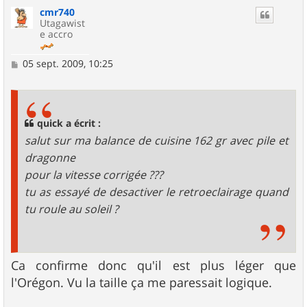
u
cmr740
t
Utagawist
e accro
M
05 sept. 2009, 10:25
e
s
s
a
g
quick a écrit :
e
salut sur ma balance de cuisine 162 gr avec pile et
dragonne
pour la vitesse corrigée ???
tu as essayé de desactiver le retroeclairage quand
tu roule au soleil ?
Ca confirme donc qu'il est plus léger que
l'Orégon. Vu la taille ça me paressait logique.