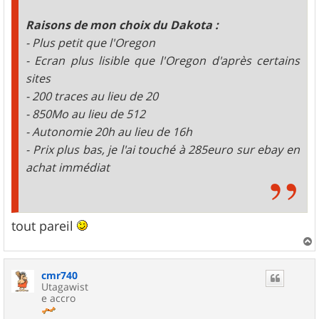
Raisons de mon choix du Dakota :
- Plus petit que l'Oregon
- Ecran plus lisible que l'Oregon d'après certains
sites
- 200 traces au lieu de 20
- 850Mo au lieu de 512
- Autonomie 20h au lieu de 16h
- Prix plus bas, je l'ai touché à 285euro sur ebay en
achat immédiat
tout pareil
a
u
cmr740
t
Utagawist
e accro