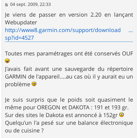
M
04 sept. 2009, 22:33
e
s
Je viens de passer en version 2.20 en lançant
s
Webupdater
a
g
http://www8.garmin.com/support/download ...
e
sp?id=4527
Toutes mes paramétrages ont été conservés OUF
J'avais fait avant une sauvegarde du répertoire
GARMIN de l'appareil....au cas où il y aurait eu un
problème
Je suis surpris que le poids soit quasiment le
même pour OREGON et DAKOTA : 191 et 193 gr.
Sur des sites le Dakota est annoncé à 152gr
Quelqu'un l'a pesé sur une balance électronique
ou de cuisine ?