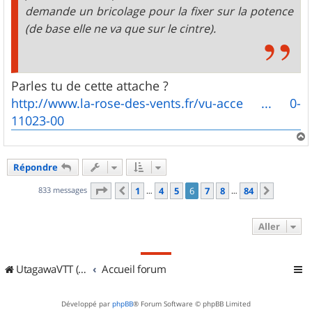
demande un bricolage pour la fixer sur la potence
(de base elle ne va que sur le cintre).
Parles tu de cette attache ?
http://www.la-rose-des-vents.fr/vu-acce ... 0-
11023-00
a
u
Répondre
t
Page
6
sur
84
833 messages
1
4
5
6
7
8
84
Précédent
Suivant
…
…
Aller
UtagawaVTT (Randos VTT et VTTAE avec traces GPS)
Accueil forum
Développé par
phpBB
® Forum Software © phpBB Limited