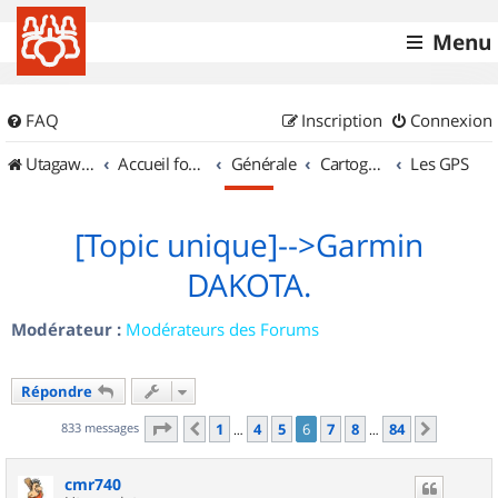
Menu
FAQ
Inscription
Connexion
UtagawaVTT (Randos VTT et VTTAE avec traces GPS)
Accueil forum
Générale
Cartographie et GPS
Les GPS
[Topic unique]-->Garmin
DAKOTA.
Modérateur :
Modérateurs des Forums
Répondre
Page
6
sur
84
833 messages
1
4
5
6
7
8
84
Précédent
Suivant
…
…
cmr740