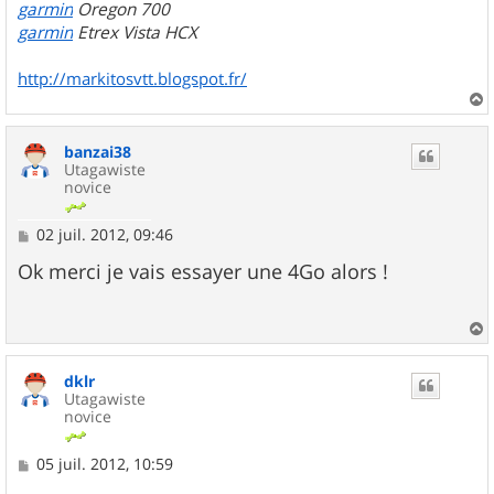
garmin
Oregon 700
garmin
Etrex Vista HCX
http://markitosvtt.blogspot.fr/
a
u
banzai38
t
Utagawiste
novice
M
02 juil. 2012, 09:46
e
s
Ok merci je vais essayer une 4Go alors !
s
a
g
e
a
u
dklr
t
Utagawiste
novice
M
05 juil. 2012, 10:59
e