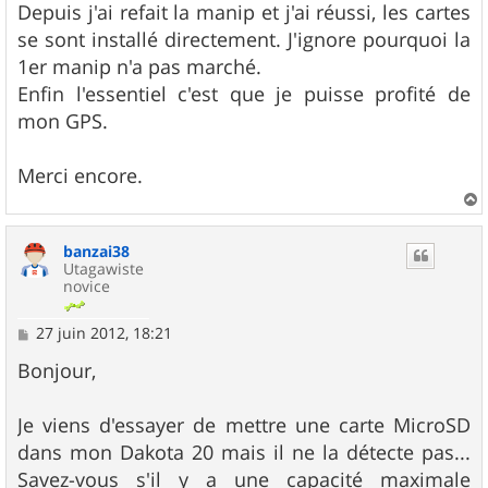
g
Depuis j'ai refait la manip et j'ai réussi, les cartes
e
se sont installé directement. J'ignore pourquoi la
1er manip n'a pas marché.
Enfin l'essentiel c'est que je puisse profité de
mon GPS.
Merci encore.
a
u
banzai38
t
Utagawiste
novice
M
27 juin 2012, 18:21
e
s
Bonjour,
s
a
g
Je viens d'essayer de mettre une carte MicroSD
e
dans mon Dakota 20 mais il ne la détecte pas...
Savez-vous s'il y a une capacité maximale