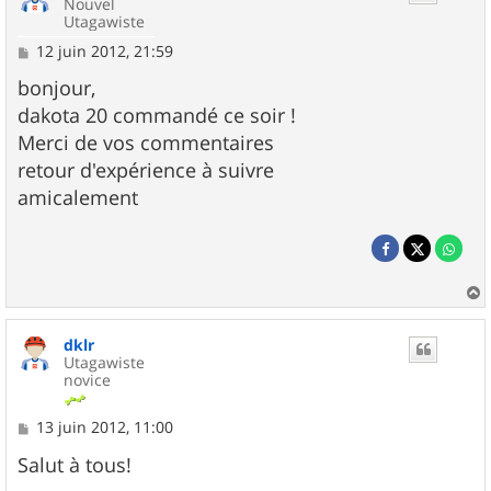
Nouvel
Utagawiste
M
12 juin 2012, 21:59
e
s
bonjour,
s
dakota 20 commandé ce soir !
a
g
Merci de vos commentaires
e
retour d'expérience à suivre
amicalement
a
u
dklr
t
Utagawiste
novice
M
13 juin 2012, 11:00
e
s
Salut à tous!
s