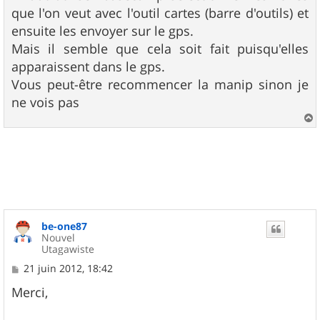
que l'on veut avec l'outil cartes (barre d'outils) et
ensuite les envoyer sur le gps.
Mais il semble que cela soit fait puisqu'elles
apparaissent dans le gps.
Vous peut-être recommencer la manip sinon je
ne vois pas
a
u
t
be-one87
Nouvel
Utagawiste
M
21 juin 2012, 18:42
e
s
Merci,
s
a