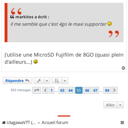
s
s
a
g
markitos a écrit :
e
il me semble que c'est 4go le maxi supporter
J'utilise une MicroSD Fujifilm de 8GO (quasi plein
d'ailleurs...)
a
u
Répondre
t
Page
65
sur
84
833 messages
1
63
64
65
66
67
84
Précédent
Suiv
…
…
Aller
UtagawaVTT (Randos VTT et VTTAE avec traces GPS)
Accueil forum