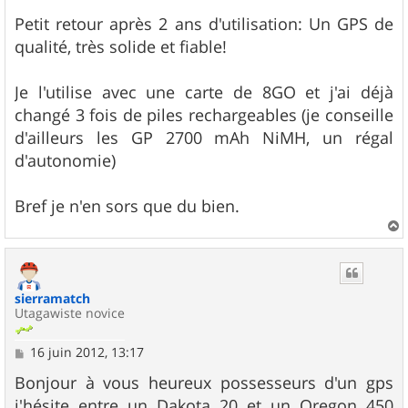
a
g
Petit retour après 2 ans d'utilisation: Un GPS de
e
qualité, très solide et fiable!
Je l'utilise avec une carte de 8GO et j'ai déjà
changé 3 fois de piles rechargeables (je conseille
d'ailleurs les GP 2700 mAh NiMH, un régal
d'autonomie)
Bref je n'en sors que du bien.
a
u
t
sierramatch
Utagawiste novice
M
16 juin 2012, 13:17
e
s
Bonjour à vous heureux possesseurs d'un gps
s
j'hésite entre un Dakota 20 et un Oregon 450