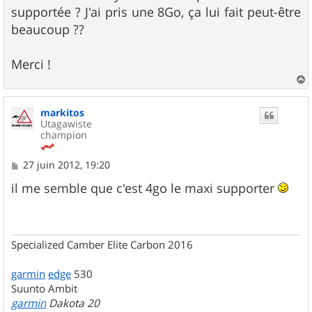
supportée ? J'ai pris une 8Go, ça lui fait peut-être
beaucoup ??
Merci !
a
u
markitos
t
Utagawiste
champion
M
27 juin 2012, 19:20
e
s
il me semble que c'est 4go le maxi supporter
s
a
g
e
Specialized Camber Elite Carbon 2016
garmin
edge
530
Suunto Ambit
garmin
Dakota 20