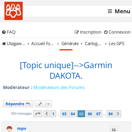
Menu
FAQ
Inscription
Connexion
UtagawaVTT (Randos VTT et VTTAE avec traces GPS)
Accueil forum
Générale
Cartographie et GPS
Les GPS
[Topic unique]-->Garmin
DAKOTA.
Modérateur :
Modérateurs des Forums
Répondre
Page
65
sur
84
833 messages
1
63
64
65
66
67
84
Précédent
Suiv
…
…
mpv