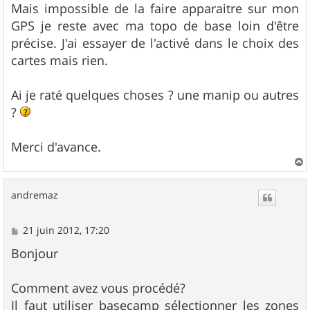
Mais impossible de la faire apparaitre sur mon
GPS je reste avec ma topo de base loin d'être
précise. J'ai essayer de l'activé dans le choix des
cartes mais rien.
Ai je raté quelques choses ? une manip ou autres
?
Merci d'avance.
a
u
andremaz
t
M
21 juin 2012, 17:20
e
s
Bonjour
s
a
g
Comment avez vous procédé?
e
Il faut utiliser basecamp sélectionner les zones