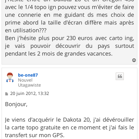
a
g
avec le 1/4 topo ign pouvez vous m'éviter de faire
e
une connerie en me guidant ds mes choix de
prime abord la taille d'écran diffère mais après
en utilisation???
Ben j'hésite plus pour 230 euros avec carto ing,
je vais pouvoir découvrir du pays surtout
pendant les 2 mois de grandes vacances.
a
u
be-one87
t
Nouvel
Utagawiste
M
20 juin 2012, 13:32
e
s
Bonjour,
s
a
g
Je viens d'acquérir le Dakota 20, j'ai dévérouiller
e
la carte topo gratuite en ce moment et j'ai fais le
transfert sur mon GPS.