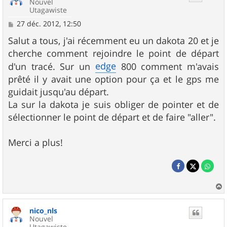
Nouvel
Utagawiste
M
27 déc. 2012, 12:50
e
s
Salut a tous, j'ai récemment eu un dakota 20 et je
s
cherche comment rejoindre le point de départ
a
g
edge
d'un tracé. Sur un
800 comment m'avais
e
prêté il y avait une option pour ça et le gps me
guidait jusqu'au départ.
La sur la dakota je suis obliger de pointer et de
sélectionner le point de départ et de faire "aller".
Merci a plus!
a
u
nico_nls
t
Nouvel
Utagawiste