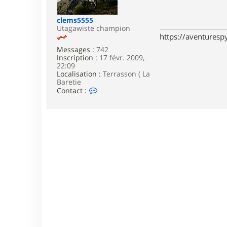
e
clems5555
Utagawiste champion
https://aventures
Messages :
742
Inscription :
17 févr. 2009,
22:09
Localisation :
Terrasson ( La
Baretie
C
Contact :
o
n
t
a
c
t
e
r
c
l
e
m
s
5
5
5