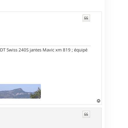
DT Swiss 240S jantes Mavic xm 819 ; équipé
H
a
u
t