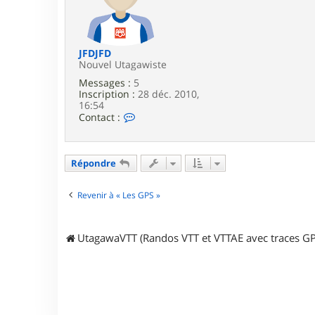
a
a
r
g
i
e
k
JFDJFD
Nouvel Utagawiste
Messages :
5
Inscription :
28 déc. 2010,
16:54
C
Contact :
o
n
t
a
Répondre
c
t
e
Revenir à « Les GPS »
r
J
F
UtagawaVTT (Randos VTT et VTTAE avec traces GP
D
J
F
D