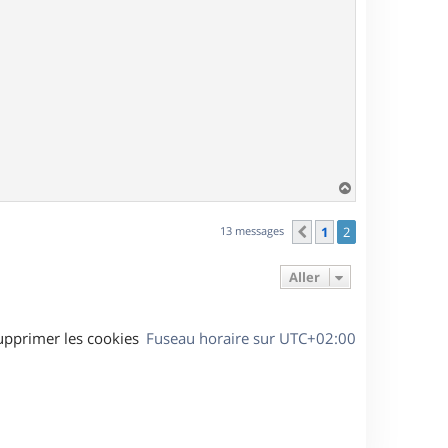
H
a
u
13 messages
1
2
Précédent
t
Aller
upprimer les cookies
Fuseau horaire sur
UTC+02:00