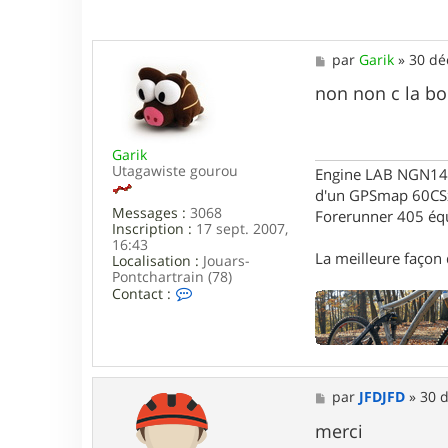
5
M
par
Garik
»
30 dé
e
s
non non c la bon
s
a
g
Garik
e
Utagawiste gourou
Engine LAB NGN140 
d'un GPSmap 60CS
Messages :
3068
Forerunner 405 éq
Inscription :
17 sept. 2007,
16:43
La meilleure façon d
Localisation :
Jouars-
Pontchartrain (78)
C
Contact :
o
n
t
a
c
t
M
par
JFDJFD
»
30 d
e
e
r
s
merci
G
s