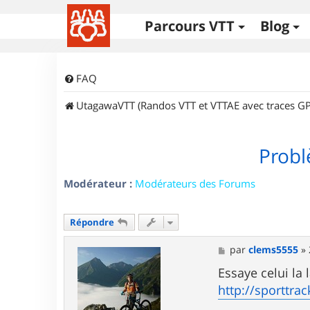
Parcours VTT
Blog
FAQ
UtagawaVTT (Randos VTT et VTTAE avec traces GP
Probl
Modérateur :
Modérateurs des Forums
Répondre
M
par
clems5555
»
e
s
Essaye celui la 
s
http://sporttra
a
g