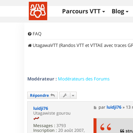
Parcours VTT
Blog
FAQ
UtagawaVTT (Randos VTT et VTTAE avec traces GP
Modérateur :
Modérateurs des Forums
Répondre
M
par
luidji76
»
13 
luidji76
e
Utagawiste gourou
s
s
Messages :
3793
a
Inscription :
20 août 2007,
g
str