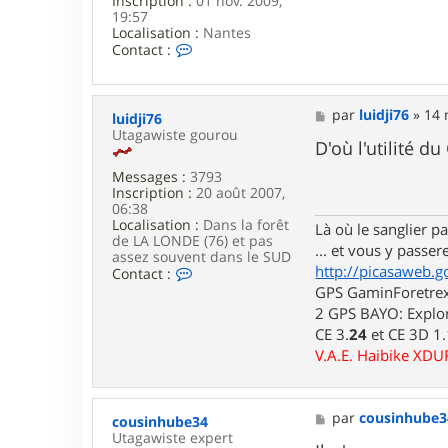
Inscription :
01 nov. 2009,
19:57
Localisation :
Nantes
C
Contact :
o
n
t
a
M
par
luidji76
»
14 
luidji76
c
e
Utagawiste gourou
t
s
D'où l'utilité d
e
s
r
Messages :
3793
a
s
Inscription :
20 août 2007,
g
t
06:38
e
r
Localisation :
Dans la forêt
Là où le sanglier pas
u
de LA LONDE (76) et pas
... et vous y passere
d
assez souvent dans le SUD
http://picasaweb.g
d
C
Contact :
e
o
GPS GaminForetrex2
l
n
2 GPS BAYO: Explor
t
CE 3.
24
et CE 3D 1
a
c
V.A.E. Haibike XD
t
e
r
l
M
par
cousinhube3
cousinhube34
u
e
Utagawiste expert
i