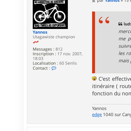
par
Yannos
»
15 
t
e
e
s
r
s
C
a
h
g
lud
r
e
merci
i
Yannos
s
Utagawiste champion
me pe
t
suivr
i
Messages :
812
a
les r
Inscription :
17 nov. 2007,
n
18:03
M
mais 
Localisation :
60 Senlis
C
Contact :
o
n
C'est effecti
t
itinéraire ( rou
a
c
fonction du nom
t
e
r
Yannos
Y
edge
1040 sur Cany
a
n
n
o