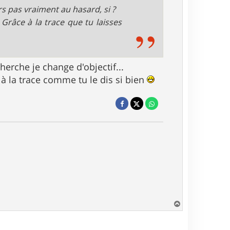
rs pas vraiment au hasard, si ?
Grâce à la trace que tu laisses
erche je change d'objectif...
 à la trace comme tu le dis si bien
H
a
u
t