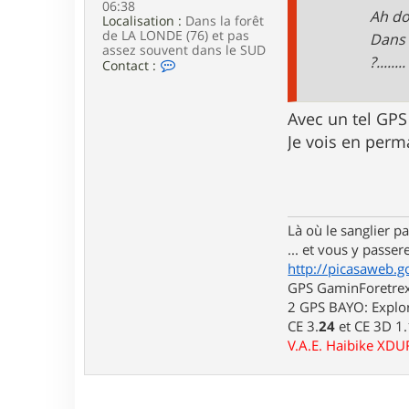
06:38
e
Ah do
Localisation :
Dans la forêt
de LA LONDE (76) et pas
Dans 
assez souvent dans le SUD
?........
C
Contact :
o
n
t
Avec un tel GPS
a
c
Je vois en perma
t
e
r
l
u
i
Là où le sanglier pas
d
... et vous y passere
j
http://picasaweb.g
i
7
GPS GaminForetrex2
6
2 GPS BAYO: Explor
CE 3.
24
et CE 3D 1
V.A.E. Haibike XD