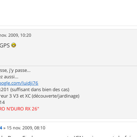
nov. 2009, 10:20
u GPS
se, j'y passe...
z aussi...
oogle.com/luidji76
01 (suffisant dans bien des cas)
eur 3 V3 et XC (découverte/jardinage)
.14
URO N'DURO RX 26"
4
»
15 nov. 2009, 08:10