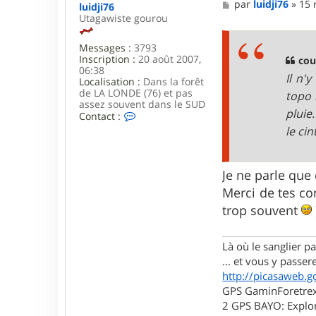
M
par
luidji76
»
15 
s
luidji76
e
Utagawiste gourou
s
s
Messages :
3793
a
Inscription :
20 août 2007,
g
cou
06:38
e
Il n'
Localisation :
Dans la forêt
de LA LONDE (76) et pas
topo 
assez souvent dans le SUD
pluie
C
Contact :
o
le cin
n
t
a
c
Je ne parle que
t
Merci de tes co
e
r
trop souvent
l
u
i
Là où le sanglier pas
d
... et vous y passere
j
i
http://picasaweb.g
7
GPS GaminForetrex2
6
2 GPS BAYO: Explor