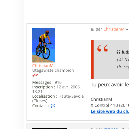
c
t
e
r
l
u
M
par
ChristianM
d
e
s
s
2
s
6
a
g
lud
e
j'ai 
ChristianM
de re
Utagawiste champion
Messages :
910
Tu peux avoir l
Inscription :
12 avr. 2006,
13:21
Localisation :
Haute-Savoie
ChristianM
(Cluses)
C
X Control 410 (201
Contact :
o
Le site web du cl
n
t
a
c
M