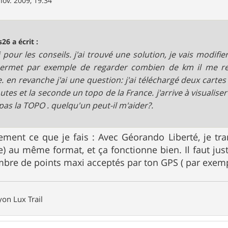
nov. 2009, 19:34
s26 a écrit :
 pour les conseils. j'ai trouvé une solution, je vais modifie
rmet par exemple de regarder combien de km il me rest
e. en revanche j'ai une question: j'ai téléchargé deux cartes
outes et la seconde un topo de la France. j'arrive à visualiser
pas la TOPO . quelqu'un peut-il m'aider?.
vement ce que je fais : Avec Géorando Liberté, je t
te) au même format, et ça fonctionne bien. Il faut just
bre de points maxi acceptés par ton GPS ( par exemp
on Lux Trail