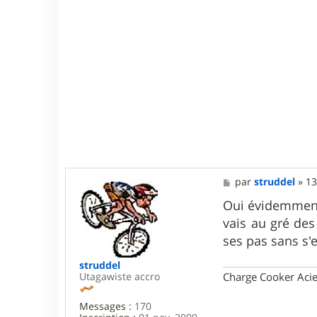
M
par
struddel
»
13
e
s
Oui évidemment, 
s
vais au gré des 
a
g
ses pas sans s
e
struddel
Utagawiste accro
Charge Cooker Acie
Messages :
170