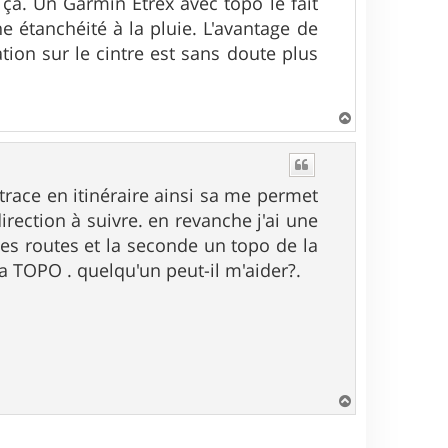
 ça. Un Garmin Etrex avec topo le fait
 étanchéité à la pluie. L'avantage de
ation sur le cintre est sans doute plus
H
a
u
t
 trace en itinéraire ainsi sa me permet
rection à suivre. en revanche j'ai une
 les routes et la seconde un topo de la
 la TOPO . quelqu'un peut-il m'aider?.
H
a
u
t