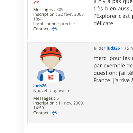
s
Il n'y a pas qu
d
s
très bien aussi
j
Messages :
309
a
i
Inscription :
22 févr. 2008,
g
l'Explorer c'es
7
18:41
e
délicate.
6
Localisation :
précise
C
Contact :
o
n
t
a
M
par
luds26
»
15 n
c
e
t
s
merci pour les c
e
s
par exemple de 
r
a
c
g
question: j'ai t
o
e
France. j'arrive
u
s
luds26
i
Nouvel Utagawiste
n
Messages :
5
h
Inscription :
11 nov. 2009,
u
14:59
b
C
Contact :
e
o
3
n
4
t
a