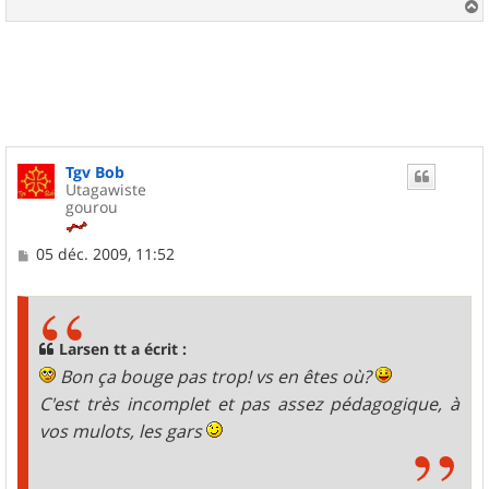
a
u
t
Tgv Bob
Utagawiste
gourou
M
05 déc. 2009, 11:52
e
s
s
a
g
Larsen tt a écrit :
e
Bon ça bouge pas trop! vs en êtes où?
C'est très incomplet et pas assez pédagogique, à
vos mulots, les gars