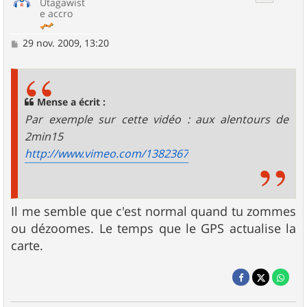
Utagawist
e accro
M
29 nov. 2009, 13:20
e
s
s
a
g
Mense a écrit :
e
Par exemple sur cette vidéo : aux alentours de
2min15
http://www.vimeo.com/1382367
Il me semble que c'est normal quand tu zommes
ou dézoomes. Le temps que le GPS actualise la
carte.