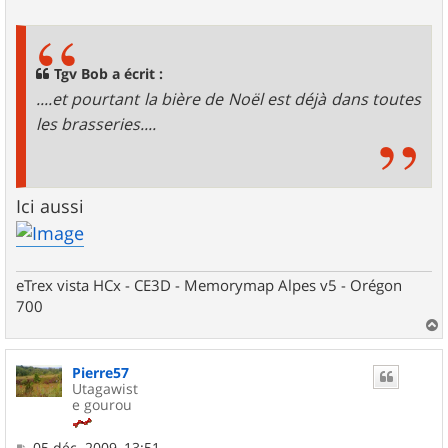
e
s
s
a
g
Tgv Bob a écrit :
e
....et pourtant la bière de Noël est déjà dans toutes
les brasseries....
Ici aussi
eTrex vista HCx - CE3D - Memorymap Alpes v5 - Orégon
700
a
u
Pierre57
t
Utagawist
e gourou
M
05 déc. 2009, 13:51