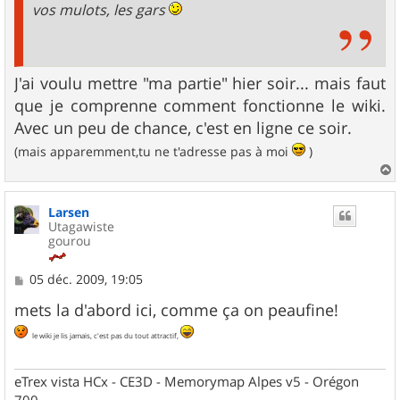
vos mulots, les gars
J'ai voulu mettre "ma partie" hier soir... mais faut
que je comprenne comment fonctionne le wiki.
Avec un peu de chance, c'est en ligne ce soir.
(mais apparemment,tu ne t'adresse pas à moi
)
a
u
Larsen
t
Utagawiste
gourou
M
05 déc. 2009, 19:05
e
s
mets la d'abord ici, comme ça on peaufine!
s
a
le wiki je lis jamais, c'est pas du tout attractif,
g
e
eTrex vista HCx - CE3D - Memorymap Alpes v5 - Orégon