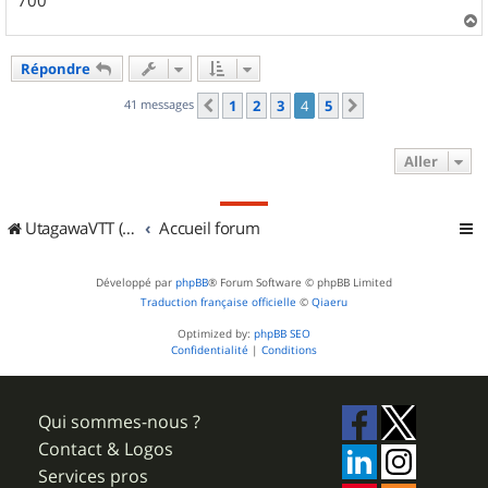
700
a
u
Répondre
t
41 messages
1
2
3
4
5
Précédent
Suivant
Aller
UtagawaVTT (Randos VTT et VTTAE avec traces GPS)
Accueil forum
Développé par
phpBB
® Forum Software © phpBB Limited
Traduction française officielle
©
Qiaeru
Optimized by:
phpBB SEO
Confidentialité
|
Conditions
Qui sommes-nous ?
Contact & Logos
Services pros