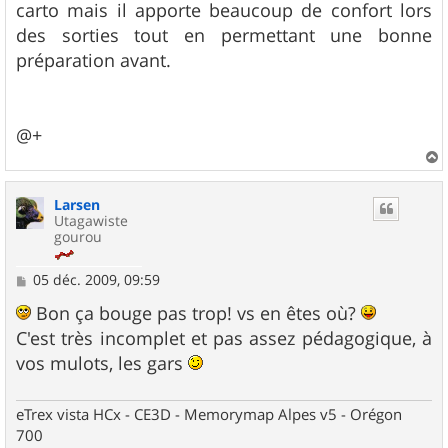
carto mais il apporte beaucoup de confort lors
des sorties tout en permettant une bonne
préparation avant.
@+
a
u
Larsen
t
Utagawiste
gourou
M
05 déc. 2009, 09:59
e
s
Bon ça bouge pas trop! vs en êtes où?
s
C'est très incomplet et pas assez pédagogique, à
a
g
vos mulots, les gars
e
eTrex vista HCx - CE3D - Memorymap Alpes v5 - Orégon
700