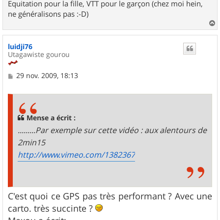
Equitation pour la fille, VTT pour le garçon (chez moi hein,
ne généralisons pas :-D)
a
u
luidji76
t
Utagawiste gourou
M
29 nov. 2009, 18:13
e
s
s
a
g
Mense a écrit :
e
.........Par exemple sur cette vidéo : aux alentours de
2min15
http://www.vimeo.com/1382367
C'est quoi ce GPS pas très performant ? Avec une
carto. très succinte ?