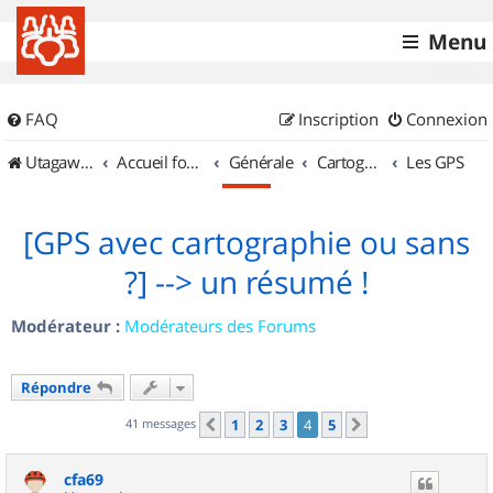
Menu
FAQ
Inscription
Connexion
UtagawaVTT (Randos VTT et VTTAE avec traces GPS)
Accueil forum
Générale
Cartographie et GPS
Les GPS
[GPS avec cartographie ou sans
?] --> un résumé !
Modérateur :
Modérateurs des Forums
Répondre
41 messages
1
2
3
4
5
Précédent
Suivant
cfa69