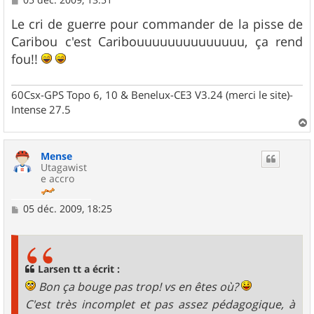
e
s
Le cri de guerre pour commander de la pisse de
s
Caribou c'est Caribouuuuuuuuuuuuuu, ça rend
a
g
fou!!
e
60Csx-GPS Topo 6, 10 & Benelux-CE3 V3.24 (merci le site)-
Intense 27.5
a
u
Mense
t
Utagawist
e accro
M
05 déc. 2009, 18:25
e
s
s
a
g
Larsen tt a écrit :
e
Bon ça bouge pas trop! vs en êtes où?
C'est très incomplet et pas assez pédagogique, à