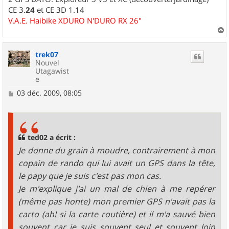
CE 3.
24
et CE 3D 1.14
V.A.E. Haibike XDURO N'DURO RX 26"
a
u
trek07
t
Nouvel
Utagawist
e
M
03 déc. 2009, 08:05
e
s
s
a
g
ted02 a écrit :
e
Je donne du grain à moudre, contrairement à mon
copain de rando qui lui avait un GPS dans la tête,
le papy que je suis c'est pas mon cas.
Je m'explique j'ai un mal de chien à me repérer
(même pas honte) mon premier GPS n'avait pas la
carto (ah! si la carte routière) et il m'a sauvé bien
souvent car je suis souvent seul et souvent loin