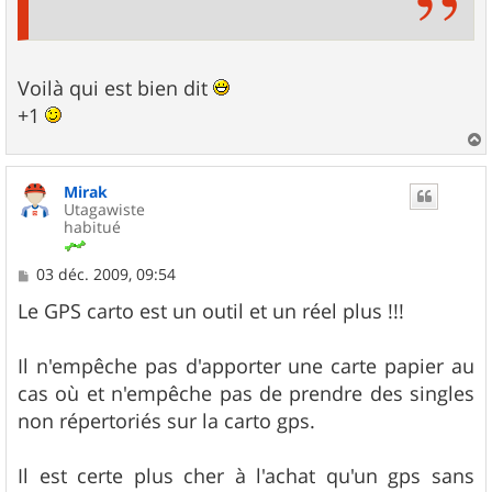
Voilà qui est bien dit
+1
a
u
Mirak
t
Utagawiste
habitué
M
03 déc. 2009, 09:54
e
s
Le GPS carto est un outil et un réel plus !!!
s
a
g
Il n'empêche pas d'apporter une carte papier au
e
cas où et n'empêche pas de prendre des singles
non répertoriés sur la carto gps.
Il est certe plus cher à l'achat qu'un gps sans