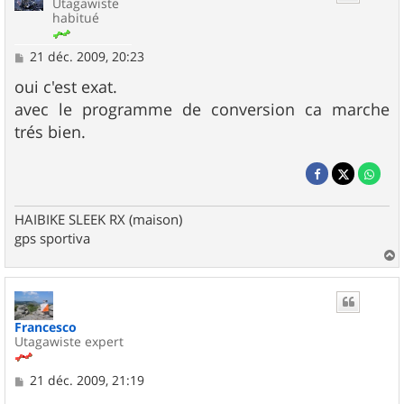
Utagawiste
habitué
M
21 déc. 2009, 20:23
e
s
oui c'est exat.
s
avec le programme de conversion ca marche
a
g
trés bien.
e
HAIBIKE SLEEK RX (maison)
gps sportiva
a
u
t
Francesco
Utagawiste expert
M
21 déc. 2009, 21:19
e