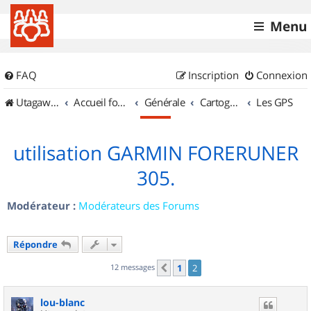
Menu
FAQ
Inscription
Connexion
UtagawaVTT (Randos VTT et VTTAE avec traces GPS)
Accueil forum
Générale
Cartographie et GPS
Les GPS
utilisation GARMIN FORERUNER
305.
Modérateur :
Modérateurs des Forums
Répondre
12 messages
1
2
Précédent
lou-blanc