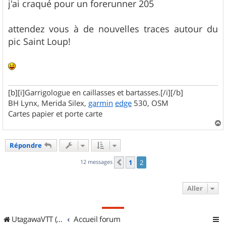
s
j'ai craqué pour un forerunner 205
s
a
g
attendez vous à de nouvelles traces autour du
e
pic Saint Loup!
[b][i]Garrigologue en caillasses et bartasses.[/i][/b]
BH Lynx, Merida Silex,
garmin
edge
530, OSM
Cartes papier et porte carte
a
u
Répondre
t
12 messages
1
2
Précédent
Aller
UtagawaVTT (Randos VTT et VTTAE avec traces GPS)
Accueil forum