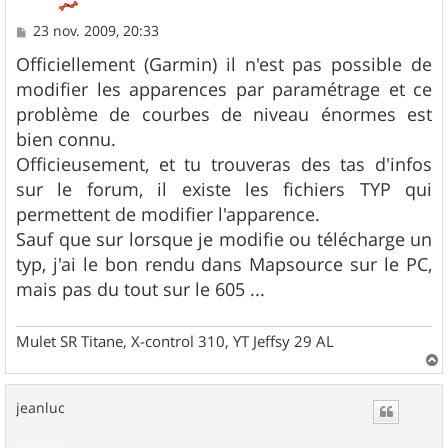
M
23 nov. 2009, 20:33
e
s
Officiellement (Garmin) il n'est pas possible de
s
modifier les apparences par paramétrage et ce
a
g
problème de courbes de niveau énormes est
e
bien connu.
Officieusement, et tu trouveras des tas d'infos
sur le forum, il existe les fichiers TYP qui
permettent de modifier l'apparence.
Sauf que sur lorsque je modifie ou télécharge un
typ, j'ai le bon rendu dans Mapsource sur le PC,
mais pas du tout sur le 605 ...
Mulet SR Titane, X-control 310, YT Jeffsy 29 AL
a
u
jeanluc
t