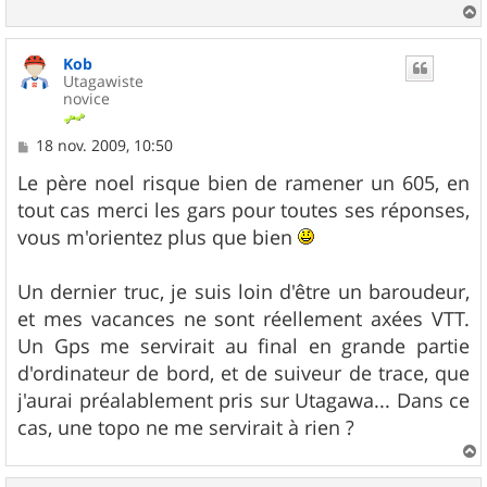
a
u
Kob
t
Utagawiste
novice
M
18 nov. 2009, 10:50
e
s
Le père noel risque bien de ramener un 605, en
s
tout cas merci les gars pour toutes ses réponses,
a
g
vous m'orientez plus que bien
e
Un dernier truc, je suis loin d'être un baroudeur,
et mes vacances ne sont réellement axées VTT.
Un Gps me servirait au final en grande partie
d'ordinateur de bord, et de suiveur de trace, que
j'aurai préalablement pris sur Utagawa... Dans ce
cas, une topo ne me servirait à rien ?
a
u