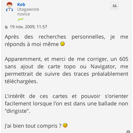
Kob
t
Utagawiste
novice
M
19 nov. 2009, 11:57
e
s
Après des recherches personnelles, je me
s
réponds à moi même
a
g
e
Apparemment, et merci de me corriger, un 605
sans ajout de carte topo ou Navigator, me
permettrait de suivre des traces préalablement
téléchargées.
L'intérêt de ces cartes et pouvoir s'orienter
facilement lorsque l'on est dans une ballade non
"dirigiste".
J'ai bien tout compris ?