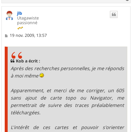
a
u
jlb
t
Utagawiste
passionné
M
19 nov. 2009, 13:57
e
s
s
a
g
Kob a écrit :
e
Après des recherches personnelles, je me réponds
à moi même
Apparemment, et merci de me corriger, un 605
sans ajout de carte topo ou Navigator, me
permettrait de suivre des traces préalablement
téléchargées.
L'intérêt de ces cartes et pouvoir s'orienter