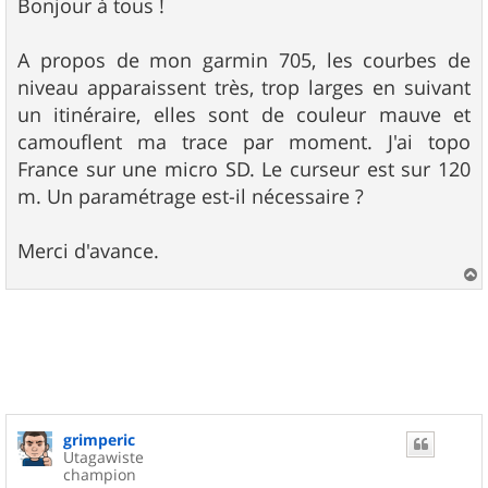
s
Bonjour à tous !
s
a
g
A propos de mon garmin 705, les courbes de
e
niveau apparaissent très, trop larges en suivant
un itinéraire, elles sont de couleur mauve et
camouflent ma trace par moment. J'ai topo
France sur une micro SD. Le curseur est sur 120
m. Un paramétrage est-il nécessaire ?
Merci d'avance.
a
u
t
grimperic
Utagawiste
champion