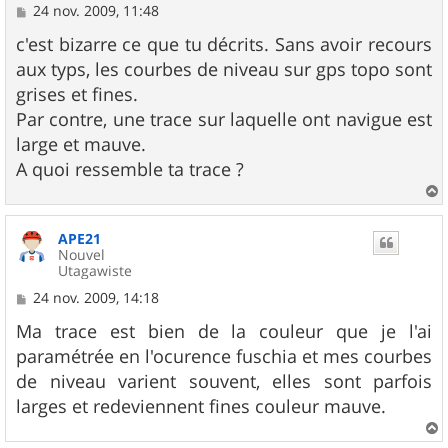
M
24 nov. 2009, 11:48
e
s
c'est bizarre ce que tu décrits. Sans avoir recours
s
aux typs, les courbes de niveau sur gps topo sont
a
g
grises et fines.
e
Par contre, une trace sur laquelle ont navigue est
large et mauve.
A quoi ressemble ta trace ?
a
u
APE21
t
Nouvel
Utagawiste
M
24 nov. 2009, 14:18
e
s
Ma trace est bien de la couleur que je l'ai
s
paramétrée en l'ocurence fuschia et mes courbes
a
g
de niveau varient souvent, elles sont parfois
e
larges et redeviennent fines couleur mauve.
a