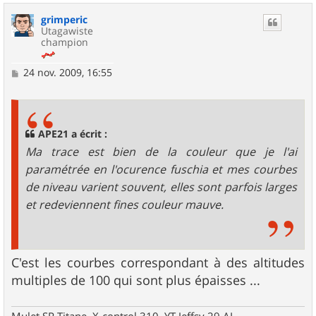
u
grimperic
t
Utagawiste
champion
M
24 nov. 2009, 16:55
e
s
s
a
g
APE21 a écrit :
e
Ma trace est bien de la couleur que je l'ai
paramétrée en l'ocurence fuschia et mes courbes
de niveau varient souvent, elles sont parfois larges
et redeviennent fines couleur mauve.
C'est les courbes correspondant à des altitudes
multiples de 100 qui sont plus épaisses ...
Mulet SR Titane, X-control 310, YT Jeffsy 29 AL