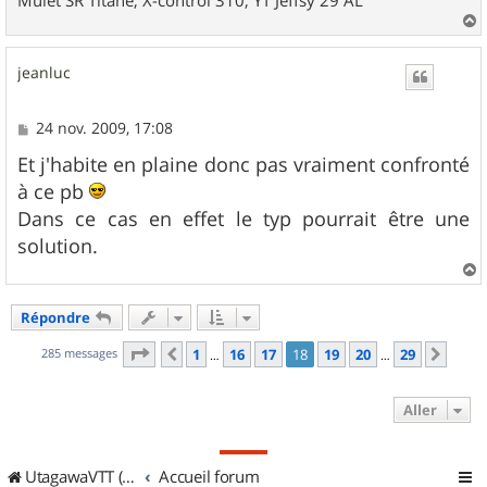
a
u
jeanluc
t
M
24 nov. 2009, 17:08
e
s
Et j'habite en plaine donc pas vraiment confronté
s
à ce pb
a
g
Dans ce cas en effet le typ pourrait être une
e
solution.
a
u
Répondre
t
Page
18
sur
29
285 messages
1
16
17
18
19
20
29
Précédent
Suiv
…
…
Aller
UtagawaVTT (Randos VTT et VTTAE avec traces GPS)
Accueil forum