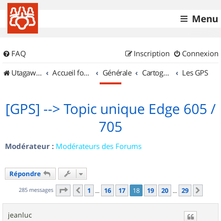
Menu
FAQ
Inscription
Connexion
UtagawaVTT (Randos VTT et VTTAE avec traces GPS)
Accueil forum
Générale
Cartographie et GPS
Les GPS
[GPS] --> Topic unique Edge 605 /
705
Modérateur :
Modérateurs des Forums
Répondre
Page
18
sur
29
285 messages
1
16
17
18
19
20
29
Précédent
Suiv
…
…
jeanluc