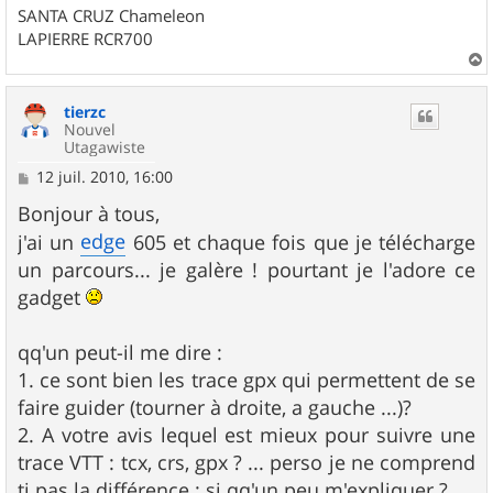
SANTA CRUZ Chameleon
LAPIERRE RCR700
a
u
tierzc
t
Nouvel
Utagawiste
M
12 juil. 2010, 16:00
e
s
Bonjour à tous,
s
edge
j'ai un
605 et chaque fois que je télécharge
a
g
un parcours... je galère ! pourtant je l'adore ce
e
gadget
qq'un peut-il me dire :
1. ce sont bien les trace gpx qui permettent de se
faire guider (tourner à droite, a gauche ...)?
2. A votre avis lequel est mieux pour suivre une
trace VTT : tcx, crs, gpx ? ... perso je ne comprend
tj pas la différence : si qq'un peu m'expliquer ?