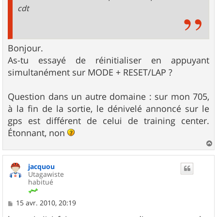
cdt
Bonjour.
As-tu essayé de réinitialiser en appuyant
simultanément sur MODE + RESET/LAP ?
Question dans un autre domaine : sur mon 705,
à la fin de la sortie, le dénivelé annoncé sur le
gps est différent de celui de training center.
Étonnant, non
a
u
jacquou
t
Utagawiste
habitué
M
15 avr. 2010, 20:19
e