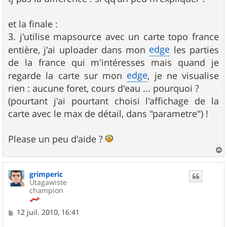
et la finale :
3. j'utilise mapsource avec un carte topo france
edge
entière, j'ai uploader dans mon
les parties
de la france qui m'intéresses mais quand je
edge
regarde la carte sur mon
, je ne visualise
rien : aucune foret, cours d'eau ... pourquoi ?
(pourtant j'ai pourtant choisi l'affichage de la
carte avec le max de détail, dans "parametre") !
Please un peu d'aide ?
a
u
grimperic
t
Utagawiste
champion
M
12 juil. 2010, 16:41
e