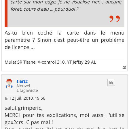
carte sur mon edge, je ne visualise rien : aucune
foret, cours d'eau ... pourquoi ?
As-tu bien coché la carte dans le menu
paramètre ? Sinon c'est peut-être un problème
de licence ...
Mulet SR Titane, X-control 310, YT Jeffsy 29 AL
a
u
tierzc
t
Nouvel
Utagawiste
M
12 juil. 2010, 19:56
e
s
salut grimperic,
s
MERCI pour tes explications, moi aussi j'utilise
a
g
gpx2crs. C pas mal !
e