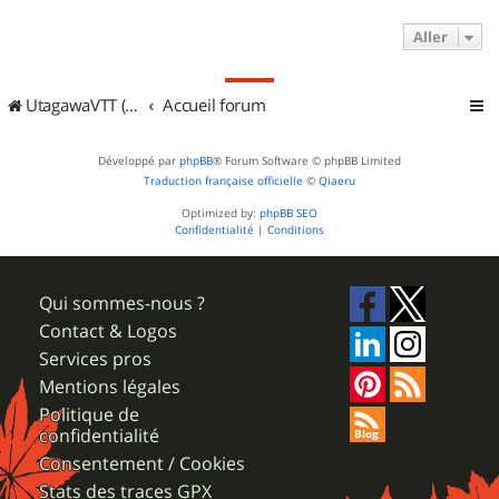
Aller
UtagawaVTT (Randos VTT et VTTAE avec traces GPS)
Accueil forum
Développé par
phpBB
® Forum Software © phpBB Limited
Traduction française officielle
©
Qiaeru
Optimized by:
phpBB SEO
Confidentialité
|
Conditions
Qui sommes-nous ?
Contact & Logos
Services pros
Mentions légales
Politique de
confidentialité
Consentement / Cookies
Stats des traces GPX