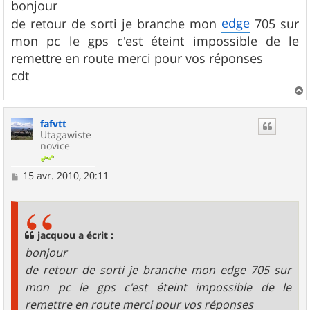
s
bonjour
s
edge
de retour de sorti je branche mon
705 sur
a
g
mon pc le gps c'est éteint impossible de le
e
remettre en route merci pour vos réponses
cdt
a
u
fafvtt
t
Utagawiste
novice
M
15 avr. 2010, 20:11
e
s
s
a
g
jacquou a écrit :
e
bonjour
de retour de sorti je branche mon edge 705 sur
mon pc le gps c'est éteint impossible de le
remettre en route merci pour vos réponses