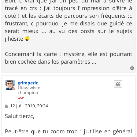
Bon, c vrai que j'ai un peu du mal à suivre le
tracé en crs : j'ai toujours l'impression d'être à
coté ! et les écarts de parcours son fréquents :c
frustrant, c pourquoi je me disais que guidé ce
serait mieux ... au vu des posts sur le sujets
j'hésite
Concernant la carte : mystère, elle est pourtant
bien cochée dans les paramètres ...
a
u
grimperic
t
Utagawiste
champion
M
12 juil. 2010, 20:24
e
s
Salut tierzc,
s
a
g
Peut-être que tu zoom trop : j'utilise en général
e