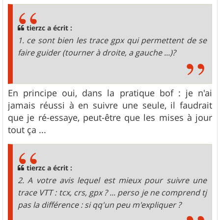
s
s
a
g
tierzc a écrit :
e
1. ce sont bien les trace gpx qui permettent de se
faire guider (tourner à droite, a gauche ...)?
En principe oui, dans la pratique bof : je n'ai
jamais réussi à en suivre une seule, il faudrait
que je ré-essaye, peut-être que les mises à jour
tout ça ...
tierzc a écrit :
2. A votre avis lequel est mieux pour suivre une
trace VTT : tcx, crs, gpx ? ... perso je ne comprend tj
pas la différence : si qq'un peu m'expliquer ?