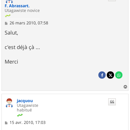
F. Abrassart.
Utagawiste novice
M
26 mars 2010, 07:58
e
s
Salut,
s
a
g
c'est déjà çà ...
e
Merci
a
u
jacquou
t
Utagawiste
habitué
M
15 avr. 2010, 17:03
e