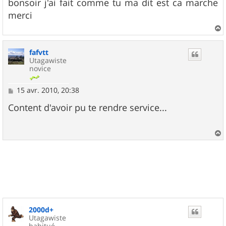
s
bonsoir j'ai fait comme tu ma dit est ca marche
s
merci
a
g
e
a
u
fafvtt
t
Utagawiste
novice
M
15 avr. 2010, 20:38
e
s
Content d'avoir pu te rendre service...
s
a
g
e
a
u
t
2000d+
Utagawiste
habitué