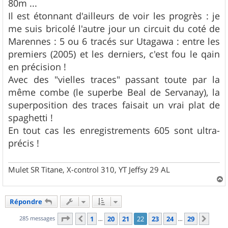
80m ...
Il est étonnant d'ailleurs de voir les progrès : je
me suis bricolé l'autre jour un circuit du coté de
Marennes : 5 ou 6 tracés sur Utagawa : entre les
premiers (2005) et les derniers, c'est fou le qain
en précision !
Avec des "vielles traces" passant toute par la
même combe (le superbe Beal de Servanay), la
superposition des traces faisait un vrai plat de
spaghetti !
En tout cas les enregistrements 605 sont ultra-
précis !
Mulet SR Titane, X-control 310, YT Jeffsy 29 AL
a
u
Répondre
t
Page
22
sur
29
285 messages
1
20
21
22
23
24
29
Précédent
Suiv
…
…