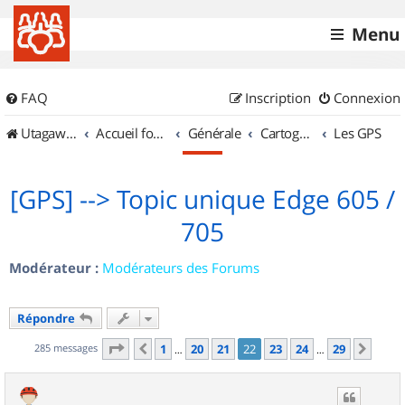
Menu
FAQ
Inscription
Connexion
UtagawaVTT (Randos VTT et VTTAE avec traces GPS)
Accueil forum
Générale
Cartographie et GPS
Les GPS
[GPS] --> Topic unique Edge 605 /
705
Modérateur :
Modérateurs des Forums
Répondre
Page
22
sur
29
285 messages
1
20
21
22
23
24
29
Précédent
Suiv
…
…