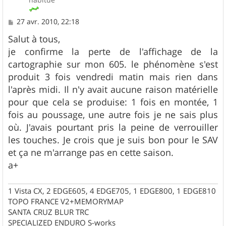
M
27 avr. 2010, 22:18
e
s
Salut à tous,
s
je confirme la perte de l'affichage de la
a
g
cartographie sur mon 605. le phénomène s'est
e
produit 3 fois vendredi matin mais rien dans
l'après midi. Il n'y avait aucune raison matérielle
pour que cela se produise: 1 fois en montée, 1
fois au poussage, une autre fois je ne sais plus
où. J'avais pourtant pris la peine de verrouiller
les touches. Je crois que je suis bon pour le SAV
et ça ne m'arrange pas en cette saison.
a+
1 Vista CX, 2 EDGE605, 4 EDGE705, 1 EDGE800, 1 EDGE810
TOPO FRANCE V2+MEMORYMAP
SANTA CRUZ BLUR TRC
SPECIALIZED ENDURO S-works