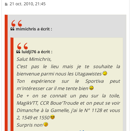
M
21 oct. 2010, 21:45
e
s
s
a
g
mimichris a écrit :
e
luidji76 a écrit :
Salut Mimichris,
C'est pas le lieu mais je te souhaite la
bienvenue parmi nous les Utagawistes
Ton expérience sur le Sportiva peut
m'intéresser car il me tente bien
De + on se connait un peu sur la toile,
MagikVTT, CCR Boue'Troude et on peut se voir
Dimanche à la Gamelle, j'ai le N° 1128 et vous
2, 1549 et 1550
Surpris non