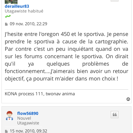
derailleur83
Utagawiste habitué
M
09 nov. 2010, 22:29
e
s
J'hesite entre l'oregon 450 et le sportiva. Je pense
s
prendre le sportiva à cause de la cartographie.
a
g
Par contre c'est un peu inquiétant quand on va
e
sur les forums concernant le sportiva. On dirait
qu'il ya quelques problèmes de
fonctionnement....J'aimerais bien avoir un retour
objectif, ça pourrait m'aider dans mon choix !
KONA process 111, twonav anima
a
u
flow56890
t
Nouvel
Utagawiste
M
15 nov. 2010, 09:32