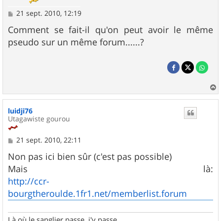
M
21 sept. 2010, 12:19
e
s
Comment se fait-il qu'on peut avoir le même
s
pseudo sur un même forum......?
a
g
e
a
u
luidji76
t
Utagawiste gourou
M
21 sept. 2010, 22:11
e
s
Non pas ici bien sûr (c'est pas possible)
s
Mais là:
a
g
http://ccr-
e
bourgtheroulde.1fr1.net/memberlist.forum
Là où le sanglier passe, j'y passe...