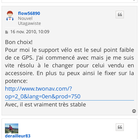
a
u
flow56890
t
Nouvel
Utagawiste
M
16 nov. 2010, 10:09
e
s
Bon choix!
s
Pour moi le support vélo est le seul point faible
a
g
de ce GPS. J'ai commencé avec mais je me suis
e
vite résolu à le changer pour celui vendu en
accessoire. En plus tu peux ainsi le fixer sur la
potence:
http://www.twonav.com/?
op=2_0&lang=0en&prod=750
Avec, il est vraiment très stable
a
u
t
derailleur83