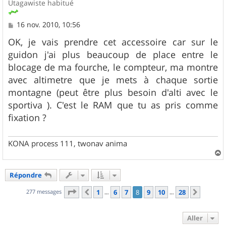
Utagawiste habitué
M
16 nov. 2010, 10:56
e
s
OK, je vais prendre cet accessoire car sur le
s
guidon j'ai plus beaucoup de place entre le
a
g
blocage de ma fourche, le compteur, ma montre
e
avec altimetre que je mets à chaque sortie
montagne (peut être plus besoin d'alti avec le
sportiva ). C'est le RAM que tu as pris comme
fixation ?
KONA process 111, twonav anima
a
u
Répondre
t
Page
8
sur
28
277 messages
1
6
7
8
9
10
28
Précédent
Suivan
…
…
Aller