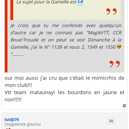
Là
Le sujet pour la Gamelle est
Je crois que tu me confonds avec quelqu'un
d'autre car je ne connais pas "MagikVTT, CCR
Boue'Troude et on peut se voir Dimanche à la
Gamelle, j'ai le N° 1128 et vous 2, 1549 et 1550
"..........
oui moi aussi j'ai cru que c'était le mimicrhis de
mon club!!!
Vtt team malaunay! les bourdons en jaune et
noir!!!!!
a
u
luidji76
t
Utagawiste gourou