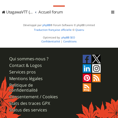
UtagawaVTT (Randos VTT et VTTAE avec traces GPS)
Accueil forum
Développé par
phpBB
® Forum Software © phpBB Limited
Traduction française officielle
©
Qiaeru
Optimized by:
phpBB SEO
Confidentialité
|
Conditions
Qui sommes-nous ?
Contact & Logos
Services pros
Mentions légales
Politique de
confidentialité
Consentement / Cookies
Stats des traces GPX
Status des services