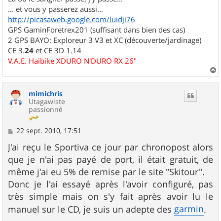
... et vous y passerez aussi...
http://picasaweb.google.com/luidji76
GPS GaminForetrex201 (suffisant dans bien des cas)
2 GPS BAYO: Exploreur 3 V3 et XC (découverte/jardinage)
CE 3.
24
et CE 3D 1.14
V.A.E. Haibike XDURO N'DURO RX 26"
a
u
mimichris
t
Utagawiste
passionné
M
22 sept. 2010, 17:51
e
s
J'ai reçu le Sportiva ce jour par chronopost alors
s
que je n'ai pas payé de port, il était gratuit, de
a
g
même j'ai eu 5% de remise par le site "Skitour".
e
Donc je l'ai essayé après l'avoir configuré, pas
très simple mais on s'y fait après avoir lu le
garmin
manuel sur le CD, je suis un adepte des
.