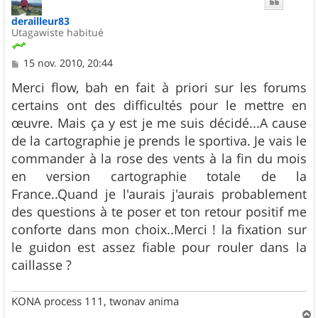
derailleur83
Utagawiste habitué
M
15 nov. 2010, 20:44
e
s
Merci flow, bah en fait à priori sur les forums
s
certains ont des difficultés pour le mettre en
a
g
œuvre. Mais ça y est je me suis décidé...A cause
e
de la cartographie je prends le sportiva. Je vais le
commander à la rose des vents à la fin du mois
en version cartographie totale de la
France..Quand je l'aurais j'aurais probablement
des questions à te poser et ton retour positif me
conforte dans mon choix..Merci ! la fixation sur
le guidon est assez fiable pour rouler dans la
caillasse ?
KONA process 111, twonav anima