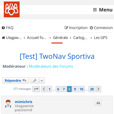
Menu
FAQ
Inscription
Connexion
UtagawaVTT (Randos VTT et VTTAE avec traces GPS)
Accueil forum
Générale
Cartographie et GPS
Les GPS
[Test] TwoNav Sportiva
Modérateur :
Modérateurs des Forums
Répondre
Page
8
sur
28
277 messages
1
6
7
8
9
10
28
Précédent
Suivan
…
…
mimichris
Utagawiste
passionné