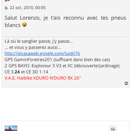
M
22 oct. 2010, 00:05
e
s
Salut Lorenzo, je t'ais reconnu avec tes pneus
s
blancs
a
g
e
Là où le sanglier passe, j'y passe...
... et vous y passerez aussi...
http://picasaweb.google.com/luidji76
GPS GaminForetrex201 (suffisant dans bien des cas)
2 GPS BAYO: Exploreur 3 V3 et XC (découverte/jardinage)
CE 3.
24
et CE 3D 1.14
V.A.E. Haibike XDURO N'DURO RX 26"
a
u
t