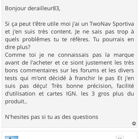
e
s
Bonjour derailleur83,
s
a
g
Si ça peut t'être utile moi j'ai un TwoNav Sportiva
e
et j'en suis très content. Je ne sais pas trop à
quels problêmes tu te réfères. Tu pourrais en
dire plus?
Comme toi je ne connaissais pas la marque
avant de l'acheter et ce siont justement les très
bons commentaires sur les forums et les divers
tests qui m'ont décidé à franchir le pas Et j'en
suis pas déçu! Très bonne précision, facilité
d'utilisation et cartes IGN. les 3 gros plus du
produit..
N'hesites pas si tu as des questions
a
u
t