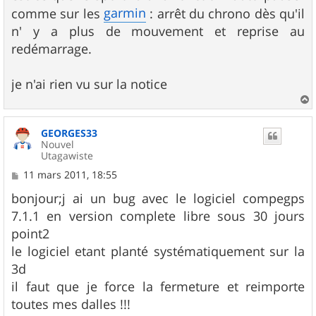
e
garmin
comme sur les
: arrêt du chrono dès qu'il
n' y a plus de mouvement et reprise au
redémarrage.
je n'ai rien vu sur la notice
a
u
GEORGES33
t
Nouvel
Utagawiste
M
11 mars 2011, 18:55
e
s
bonjour;j ai un bug avec le logiciel compegps
s
7.1.1 en version complete libre sous 30 jours
a
g
point2
e
le logiciel etant planté systématiquement sur la
3d
il faut que je force la fermeture et reimporte
toutes mes dalles !!!