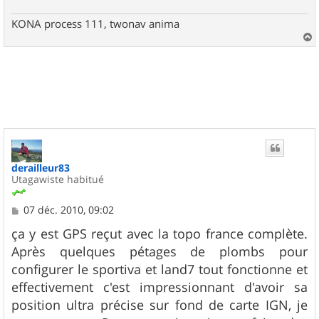
e
KONA process 111, twonav anima
a
u
t
derailleur83
Utagawiste habitué
M
07 déc. 2010, 09:02
e
s
ça y est GPS reçut avec la topo france complète.
s
Après quelques pétages de plombs pour
a
g
configurer le sportiva et land7 tout fonctionne et
e
effectivement c'est impressionnant d'avoir sa
position ultra précise sur fond de carte IGN, je