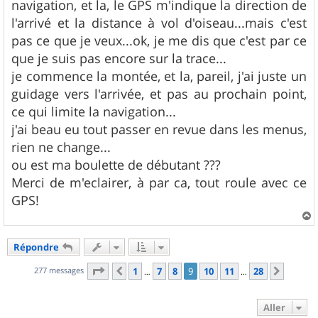
navigation, et la, le GPS m'indique la direction de
l'arrivé et la distance à vol d'oiseau...mais c'est
pas ce que je veux...ok, je me dis que c'est par ce
que je suis pas encore sur la trace...
je commence la montée, et la, pareil, j'ai juste un
guidage vers l'arrivée, et pas au prochain point,
ce qui limite la navigation...
j'ai beau eu tout passer en revue dans les menus,
rien ne change...
ou est ma boulette de débutant ???
Merci de m'eclairer, à par ca, tout roule avec ce
GPS!
a
u
Répondre
t
Page
9
sur
28
277 messages
1
7
8
9
10
11
28
Précédent
Suivan
…
…
Aller