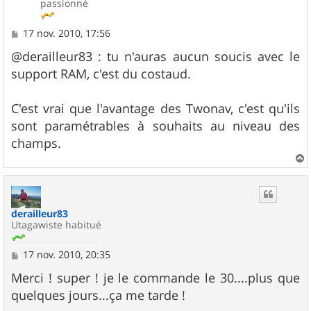
passionné
M
17 nov. 2010, 17:56
e
s
@derailleur83 : tu n'auras aucun soucis avec le
s
support RAM, c'est du costaud.
a
g
e
C'est vrai que l'avantage des Twonav, c'est qu'ils
sont paramétrables à souhaits au niveau des
champs.
a
u
t
derailleur83
Utagawiste habitué
M
17 nov. 2010, 20:35
e
s
Merci ! super ! je le commande le 30....plus que
s
quelques jours...ça me tarde !
a
g