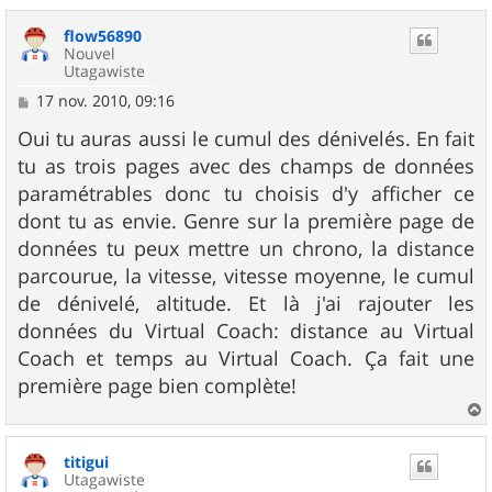
a
u
flow56890
t
Nouvel
Utagawiste
M
17 nov. 2010, 09:16
e
s
Oui tu auras aussi le cumul des dénivelés. En fait
s
tu as trois pages avec des champs de données
a
g
paramétrables donc tu choisis d'y afficher ce
e
dont tu as envie. Genre sur la première page de
données tu peux mettre un chrono, la distance
parcourue, la vitesse, vitesse moyenne, le cumul
de dénivelé, altitude. Et là j'ai rajouter les
données du Virtual Coach: distance au Virtual
Coach et temps au Virtual Coach. Ça fait une
première page bien complète!
a
u
titigui
t
Utagawiste