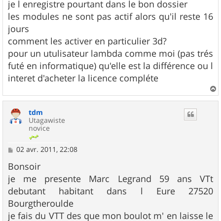
je l enregistre pourtant dans le bon dossier
les modules ne sont pas actif alors qu'il reste 16
jours
comment les activer en particulier 3d?
pour un utulisateur lambda comme moi (pas trés
futé en informatique) qu'elle est la différence ou l
interet d'acheter la licence compléte
a
u
tdm
t
Utagawiste
novice
M
02 avr. 2011, 22:08
e
s
Bonsoir
s
je me presente Marc Legrand 59 ans VTt
a
g
debutant habitant dans l Eure 27520
e
Bourgtheroulde
je fais du VTT des que mon boulot m' en laisse le