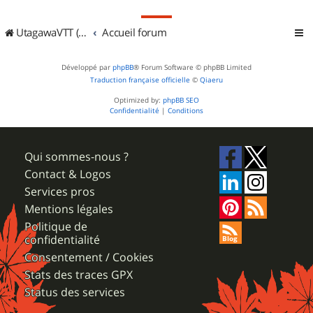
UtagawaVTT (Randos VTT et VTTAE avec traces GPS)
Accueil forum
Développé par
phpBB
® Forum Software © phpBB Limited
Traduction française officielle
©
Qiaeru
Optimized by:
phpBB SEO
Confidentialité
|
Conditions
Qui sommes-nous ?
Contact & Logos
Services pros
Mentions légales
Politique de
confidentialité
Consentement / Cookies
Stats des traces GPX
Status des services