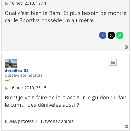
M
16 nov. 2010, 18:11
e
s
Ouai c'est bien le Ram. Et plus besoin de montre
s
car le Sportiva possède un altimètre
a
g
e
a
u
t
derailleur83
Utagawiste habitué
M
16 nov. 2010, 23:15
e
s
Bien! je vais faire de la place sur le guidon ! il fait
s
le cumul des dénivelés aussi ?
a
g
e
KONA process 111, twonav anima