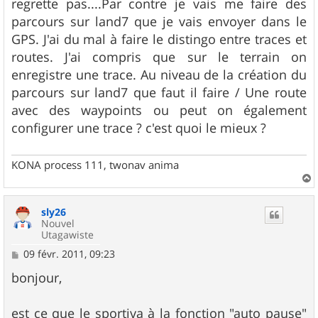
regrette pas....Par contre je vais me faire des
parcours sur land7 que je vais envoyer dans le
GPS. J'ai du mal à faire le distingo entre traces et
routes. J'ai compris que sur le terrain on
enregistre une trace. Au niveau de la création du
parcours sur land7 que faut il faire / Une route
avec des waypoints ou peut on également
configurer une trace ? c'est quoi le mieux ?
KONA process 111, twonav anima
a
u
sly26
t
Nouvel
Utagawiste
M
09 févr. 2011, 09:23
e
s
bonjour,
s
a
g
est ce que le sportiva à la fonction "auto pause"