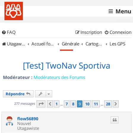
Menu
FAQ
Inscription
Connexion
UtagawaVTT (Randos VTT et VTTAE avec traces GPS)
Accueil forum
Générale
Cartographie et GPS
Les GPS
[Test] TwoNav Sportiva
Modérateur :
Modérateurs des Forums
Répondre
Page
9
sur
28
277 messages
1
7
8
9
10
11
28
Précédent
Suivan
…
…
flow56890
Nouvel
Utagawiste