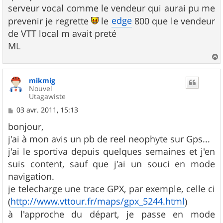
serveur vocal comme le vendeur qui aurai pu me
edge
prevenir je regrette
le
800 que le vendeur
de VTT local m avait preté
ML
a
u
mikmig
t
Nouvel
Utagawiste
M
03 avr. 2011, 15:13
e
s
bonjour,
s
j'ai à mon avis un pb de reel neophyte sur Gps...
a
g
j'ai le sportiva depuis quelques semaines et j'en
e
suis content, sauf que j'ai un souci en mode
navigation.
je telecharge une trace GPX, par exemple, celle ci
http://www.vttour.fr/maps/gpx_5244.html
(
)
à l'approche du départ, je passe en mode