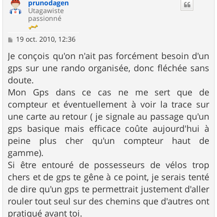
prunodagen
t
Utagawiste
passionné
M
19 oct. 2010, 12:36
e
s
Je conçois qu'on n'ait pas forcément besoin d'un
s
gps sur une rando organisée, donc fléchée sans
a
g
doute.
e
Mon Gps dans ce cas ne me sert que de
compteur et éventuellement à voir la trace sur
une carte au retour ( je signale au passage qu'un
gps basique mais efficace coûte aujourd'hui à
peine plus cher qu'un compteur haut de
gamme).
Si être entouré de possesseurs de vélos trop
chers et de gps te gêne à ce point, je serais tenté
de dire qu'un gps te permettrait justement d'aller
rouler tout seul sur des chemins que d'autres ont
pratiqué avant toi.