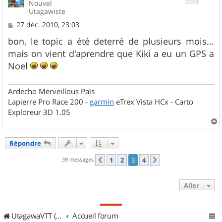
Nouvel
Utagawiste
M
27 déc. 2010, 23:03
e
s
bon, le topic a été deterré de plusieurs mois...
s
mais on vient d'aprendre que Kiki a eu un GPS a
a
g
Noel
e
Ardecho Merveillous Païs
Lapierre Pro Race 200 -
garmin
eTrex Vista HCx - Carto
Exploreur 3D 1.05
a
u
Répondre
t
39 messages
1
2
3
4
Précédent
Suivant
Aller
UtagawaVTT (Randos VTT et VTTAE avec traces GPS)
Accueil forum