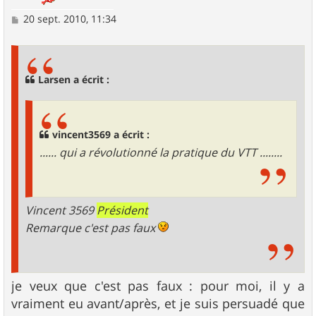
M
20 sept. 2010, 11:34
e
s
s
a
g
Larsen a écrit :
e
vincent3569 a écrit :
...... qui a révolutionné la pratique du VTT ........
Vincent 3569
Président
Remarque c'est pas faux
je veux que c'est pas faux : pour moi, il y a
vraiment eu avant/après, et je suis persuadé que