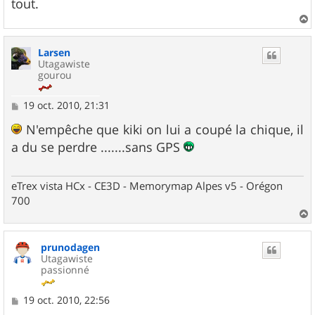
g
tout.
e
a
u
Larsen
t
Utagawiste
gourou
M
19 oct. 2010, 21:31
e
s
N'empêche que kiki on lui a coupé la chique, il
s
a du se perdre .......sans GPS
a
g
e
eTrex vista HCx - CE3D - Memorymap Alpes v5 - Orégon
700
a
u
prunodagen
t
Utagawiste
passionné
M
19 oct. 2010, 22:56
e