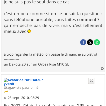
je ne suis pas le seul dans ce cas.
c'est un peu comme si on se posait la question :
sans téléphone portable, vous faites comment ?
ça n'empêche pas de vivre, mais c'est tellement
mieux avec
à trop regarder la météo, on passe le dimanche au bistrot
-------------
un Dakota 20 sur un Orbea Rise M10 SL
a
u
t
yvonR
Utagawiste passionné
M
23 sept. 2010, 08:29
e
s
En 2002 j'étais le seul à avoir un GPS dans le