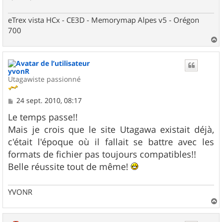
eTrex vista HCx - CE3D - Memorymap Alpes v5 - Orégon
700
a
u
t
yvonR
Utagawiste passionné
M
24 sept. 2010, 08:17
e
s
Le temps passe!!
s
Mais je crois que le site Utagawa existait déjà,
a
g
c'était l'époque où il fallait se battre avec les
e
formats de fichier pas toujours compatibles!!
Belle réussite tout de même!
YVONR
a
u