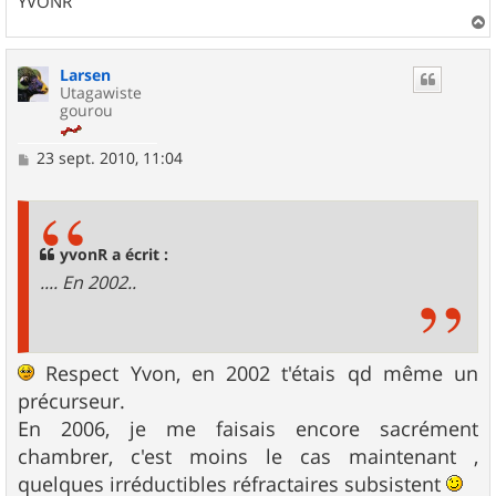
YVONR
a
u
Larsen
t
Utagawiste
gourou
M
23 sept. 2010, 11:04
e
s
s
a
g
yvonR a écrit :
e
.... En 2002..
Respect Yvon, en 2002 t'étais qd même un
précurseur.
En 2006, je me faisais encore sacrément
chambrer, c'est moins le cas maintenant ,
quelques irréductibles réfractaires subsistent