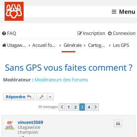
Menu
FAQ
Inscription
Connexion
UtagawaVTT (Randos VTT et VTTAE avec traces GPS)
Accueil forum
Générale
Cartographie et GPS
Les GPS
Sans GPS vous faites comment ?
Modérateur :
Modérateurs des Forums
Répondre
39 messages
1
2
3
4
Précédent
Suivant
vincent3569
Utagawiste
champion