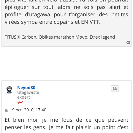
épiloguer sur tout, alors ne sois pas aigri et
profite d'utagawa pour t'organiser des petites
virées sympa entre copains et EN VTT.
TITUS X Carbon, Qbikes marathon Mtwo, Etrex legend
a
u
t
Neyod80
Utagawiste
expert
M
19 oct. 2010, 17:40
e
s
Et bien moi, je me fous de ce que peuvent
s
penser les gens. Je me fait plaisir un point c'est
a