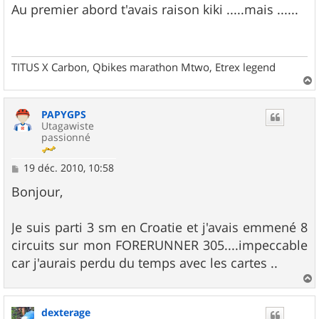
s
Au premier abord t'avais raison kiki .....mais ......
s
a
g
e
TITUS X Carbon, Qbikes marathon Mtwo, Etrex legend
a
u
PAPYGPS
t
Utagawiste
passionné
M
19 déc. 2010, 10:58
e
s
Bonjour,
s
a
g
Je suis parti 3 sm en Croatie et j'avais emmené 8
e
circuits sur mon FORERUNNER 305....impeccable
car j'aurais perdu du temps avec les cartes ..
a
u
dexterage
t