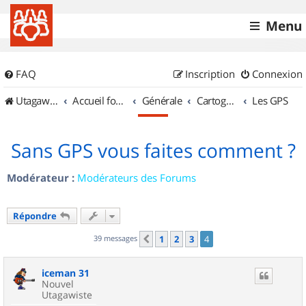
Menu
FAQ
Inscription
Connexion
UtagawaVTT (Randos VTT et VTTAE avec traces GPS)
Accueil forum
Générale
Cartographie et GPS
Les GPS
Sans GPS vous faites comment ?
Modérateur :
Modérateurs des Forums
Répondre
39 messages
1
2
3
4
Précédent
iceman 31
Nouvel
Utagawiste