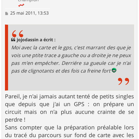
M
25 mai 2011, 13:53
e
s
s
a
g
jojodassin a écrit :
e
Moi avec la carte et le gps, c'est marrant des que je
vois une ptite trace a gauche ou a droite je ne peux
pas m'en empécher. Derriére sa gueule car je n'ai
pas de clignotants et des fois ca freine fort
Pareil, je n'ai jamais autant tenté de petits singles
que depuis que j'ai un GPS : on prépare un
circuit mais on n'a plus aucune crainte de se
perdre !
Sans compter que la préparation préalable lors
du tracé du parcours sur fond de carte avec les