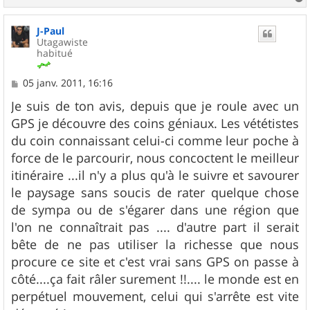
a
u
J-Paul
t
Utagawiste
habitué
M
05 janv. 2011, 16:16
e
s
Je suis de ton avis, depuis que je roule avec un
s
GPS je découvre des coins géniaux. Les vététistes
a
g
du coin connaissant celui-ci comme leur poche à
e
force de le parcourir, nous concoctent le meilleur
itinéraire ...il n'y a plus qu'à le suivre et savourer
le paysage sans soucis de rater quelque chose
de sympa ou de s'égarer dans une région que
l'on ne connaîtrait pas .... d'autre part il serait
bête de ne pas utiliser la richesse que nous
procure ce site et c'est vrai sans GPS on passe à
côté....ça fait râler surement !!.... le monde est en
perpétuel mouvement, celui qui s'arrête est vite