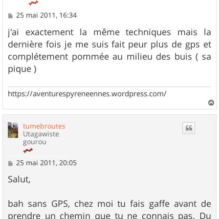
M
25 mai 2011, 16:34
e
s
j'ai exactement la même techniques mais la
s
dernière fois je me suis fait peur plus de gps et
a
g
complétement pommée au milieu des buis ( sa
e
pique )
https://aventurespyreneennes.wordpress.com/
a
u
tumebroutes
t
Utagawiste
gourou
M
25 mai 2011, 20:05
e
s
Salut,
s
a
g
bah sans GPS, chez moi tu fais gaffe avant de
e
prendre un chemin que tu ne connais pas. Du