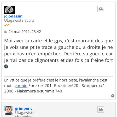
u
t
jojodassin
Utagawiste accro
M
24 mai 2011, 23:42
e
s
Moi avec la carte et le gps, c'est marrant des que
s
je vois une ptite trace a gauche ou a droite je ne
a
g
peux pas m'en empécher. Derriére sa gueule car
e
je n'ai pas de clignotants et des fois ca freine fort
En vtt ce que je préfére c'est le hors piste, l'avalanche c'est
moi -
garmin
Foretrex 201- Rockrider620 - Scarpper xc1
2008 - Nakamura e-summit 740
a
u
grimperic
t
Utagawiste
champion