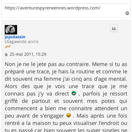
e
https://aventurespyreneennes.wordpress.com/
a
u
t
jojodassin
Utagawiste accro
M
25 mai 2011, 15:29
e
s
Non je ne le jete pas au contraire. Meme si tu as
s
préparé une trace, je hais la routine et comme le
a
g
dit souvent ma femme j'ai cinq ans d'age mental.
e
Alors des que je vois une trace que je me
connais pas j'y va direct
, parfois je ressort
griffé de partout et souvent mes potes qui
commencent a bien me connaitre attendent un
peu avant de s'engager
. Mais aprés une fois
rentré a la maison tu peux visualiser l'endroit ou
tu es passé car bien souvent les super singles ne