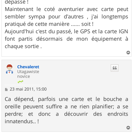
dépassé !
Maintenant le coté aventurier avec carte peut
sembler sympa pour d'autres , j'ai longtemps
pratiqué de cette manière ...... soit !
Aujourd'hui c'est du passé, le GPS et la carte IGN
font partis désormais de mon équipement à
chaque sortie .
a
u
Chevaleret
t
Utagawiste
novice
M
23 mai 2011, 15:00
e
s
Ca dépend, parfois une carte et le bouche a
s
oreille peuvent suffire a ne rien planifier; a se
a
g
perdre; et donc a découvrir des endroits
e
innatendus.. !
a