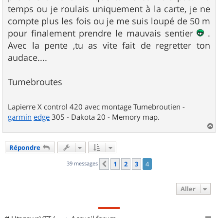
temps ou je roulais uniquement à la carte, je ne
compte plus les fois ou je me suis loupé de 50 m
pour finalement prendre le mauvais sentier
.
Avec la pente ,tu as vite fait de regretter ton
audace....
Tumebroutes
Lapierre X control 420 avec montage Tumebroutien -
garmin
edge
305 - Dakota 20 - Memory map.
a
u
Répondre
t
39 messages
1
2
3
4
Précédent
Aller