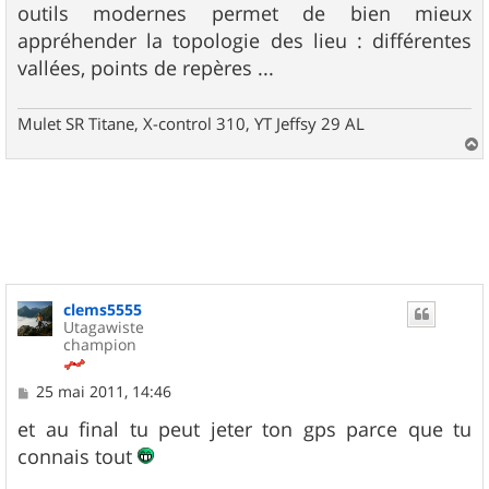
outils modernes permet de bien mieux
appréhender la topologie des lieu : différentes
vallées, points de repères ...
Mulet SR Titane, X-control 310, YT Jeffsy 29 AL
a
u
t
clems5555
Utagawiste
champion
M
25 mai 2011, 14:46
e
s
et au final tu peut jeter ton gps parce que tu
s
connais tout
a
g