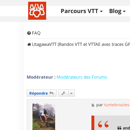
Parcours VTT
Blog
FAQ
UtagawaVTT (Randos VTT et VTTAE avec traces GP
Modérateur :
Modérateurs des Forums
Répondre
M
par
tumebroutes
e
s
s
a
g
and