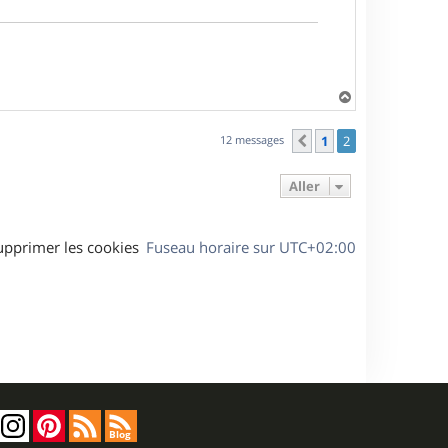
H
a
u
12 messages
1
2
Précédent
t
Aller
upprimer les cookies
Fuseau horaire sur
UTC+02:00