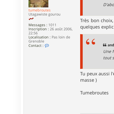
e
D'abor
tumebroutes
Utagawiste gourou
Très bon choix,
Messages :
1011
quelques expli
Inscription :
26 août 2006,
22:56
Localisation :
Pas loin de
Grenoble
C
and
Contact :
o
Une f
n
t
tout 
a
c
t
Tu peux aussi l
e
r
masse )
t
u
m
Tumebroutes
e
b
r
o
u