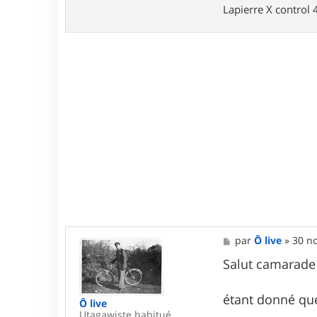
t
Lapierre X control
e
s
M
par
Ô live
»
30 no
e
s
Salut camarade
s
a
g
étant donné que
Ô live
e
Utagawiste habitué