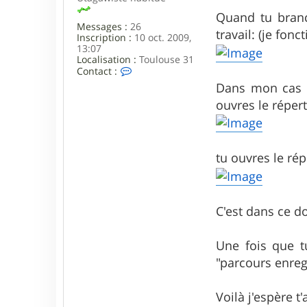
Quand tu branc
Messages :
26
travail: (je fo
Inscription :
10 oct. 2009,
13:07
Localisation :
Toulouse 31
C
Contact :
o
Dans mon cas t
n
t
ouvres le réper
a
c
t
e
tu ouvres le ré
r
Ô
l
i
v
C'est dans ce do
e
Une fois que tu
"parcours enregi
Voilà j'espère t'