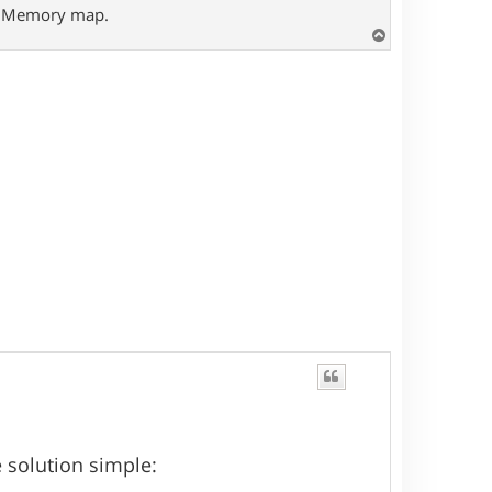
- Memory map.
H
a
u
t
 solution simple: