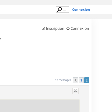
Connexion
Inscription
Connexion
S
12 messages
1
2
Précédent