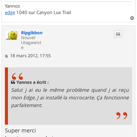
Yannos
edge
1040 sur Canyon Lux Trail
a
u
Ripgibbon
t
Nouvel
Utagawist
e
M
18 mars 2012, 17:55
e
s
s
a
g
Yannos a écrit :
e
Salut j ai eu le même problème quand j ai reçu
mon Edge. J ai installé la microcarte. Ça fonctionne
parfaitement.
Super merci