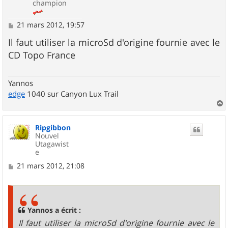
champion
M
21 mars 2012, 19:57
e
s
Il faut utiliser la microSd d'origine fournie avec le
s
CD Topo France
a
g
e
Yannos
edge
1040 sur Canyon Lux Trail
a
u
Ripgibbon
t
Nouvel
Utagawist
e
M
21 mars 2012, 21:08
e
s
s
a
g
Yannos a écrit :
e
Il faut utiliser la microSd d'origine fournie avec le