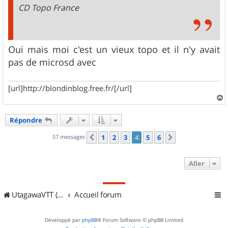
CD Topo France
Oui mais moi c'est un vieux topo et il n'y avait
pas de microsd avec
[url]http://blondinblog.free.fr/[/url]
a
u
Répondre
t
57 messages
1
2
3
4
5
6
Précédent
Suivant
Aller
UtagawaVTT (Randos VTT et VTTAE avec traces GPS)
Accueil forum
Développé par
phpBB
® Forum Software © phpBB Limited