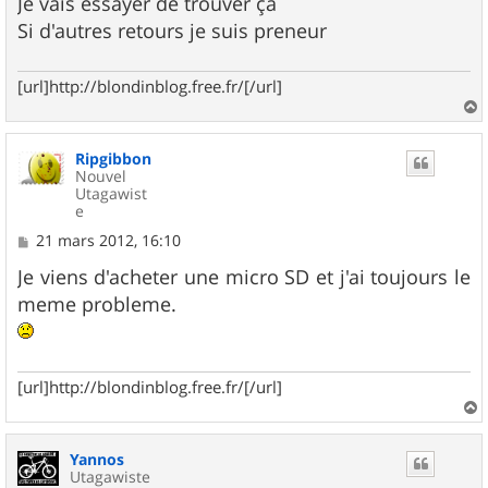
Je vais essayer de trouver ça
Si d'autres retours je suis preneur
[url]http://blondinblog.free.fr/[/url]
a
u
Ripgibbon
t
Nouvel
Utagawist
e
M
21 mars 2012, 16:10
e
s
Je viens d'acheter une micro SD et j'ai toujours le
s
meme probleme.
a
g
e
[url]http://blondinblog.free.fr/[/url]
a
u
Yannos
t
Utagawiste