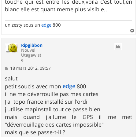
touche qui est entre les deux,voila c'est tout,en
blanc elle est quant meme plus visible..
un zesty sous un
edge
800
a
u
Ripgibbon
t
Nouvel
Utagawist
e
M
18 mars 2012, 09:57
e
s
salut
s
edge
petit soucis avec mon
800
a
g
il ne me déverrouille pas mes cartes
e
J'ai topo france installé sur l'ordi
j'utilise mapinstall tout ce passe bien
mais quand j'allume le GPS il me met
"déverrouillage des cartes impossible"
mais que se passe-t-il ?