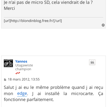
Je n'ai pas de micro SD, cela viendrait de la ?
Merci
[url]http://blondinblog.free.fr/[/url]
a
u
t
Yannos
Utagawiste
champion
M
18 mars 2012, 13:55
e
s
Salut j ai eu le même problème quand j ai reçu
s
edge
mon
. J ai installé la microcarte. Ça
a
g
fonctionne parfaitement.
e