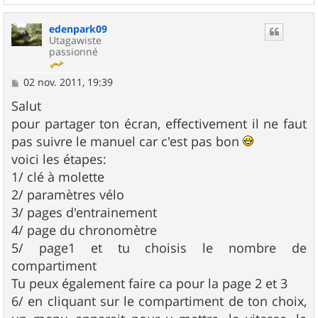
a
u
edenpark09
t
Utagawiste
passionné
M
02 nov. 2011, 19:39
e
s
Salut
s
pour partager ton écran, effectivement il ne faut
a
g
pas suivre le manuel car c'est pas bon
e
voici les étapes:
1/ clé à molette
2/ paramètres vélo
3/ pages d'entrainement
4/ page du chronomètre
5/ page1 et tu choisis le nombre de
compartiment
Tu peux également faire ca pour la page 2 et 3
6/ en cliquant sur le compartiment de ton choix,