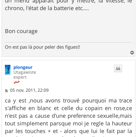
un menu apparait pour y mettre, la vitesse, le
chrono, l'état de la batterie etc....
Bon courage
On est pas là pour peler des figues!!
a
u
plongeur
t
Utagawiste
expert
M
05 nov. 2011, 22:09
e
s
ca y est ,nous avons trouvé pourquoi ma trace
s
s'affiche en blanc et celle du copain en rose,ce
a
g
n'est pas a cause d'une preference sexuelle,mais
e
tout simplement parsque moi je regle la hauteur
par les touches + et - alors que lui le fait par la