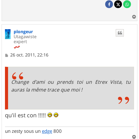
a
u
plongeur
t
Utagawiste
expert
M
26 oct. 2011, 22:16
e
s
s
a
g
Change d'ami ou prends toi un Etrex Vista, tu
e
auras la même trace que moi !
qu'il est con !!!!!
un zesty sous un
edge
800