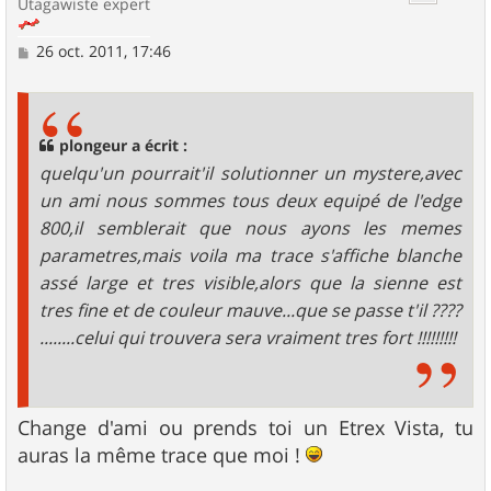
Utagawiste expert
M
26 oct. 2011, 17:46
e
s
s
a
g
plongeur a écrit :
e
quelqu'un pourrait'il solutionner un mystere,avec
un ami nous sommes tous deux equipé de l'edge
800,il semblerait que nous ayons les memes
parametres,mais voila ma trace s'affiche blanche
assé large et tres visible,alors que la sienne est
tres fine et de couleur mauve...que se passe t'il ????
........celui qui trouvera sera vraiment tres fort !!!!!!!!!
Change d'ami ou prends toi un Etrex Vista, tu
auras la même trace que moi !