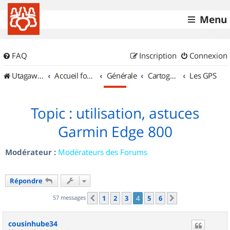
Menu
FAQ
Inscription
Connexion
UtagawaVTT (Randos VTT et VTTAE avec traces GPS)
Accueil forum
Générale
Cartographie et GPS
Les GPS
Topic : utilisation, astuces
Garmin Edge 800
Modérateur :
Modérateurs des Forums
Répondre
57 messages
1
2
3
4
5
6
Précédent
Suivant
cousinhube34