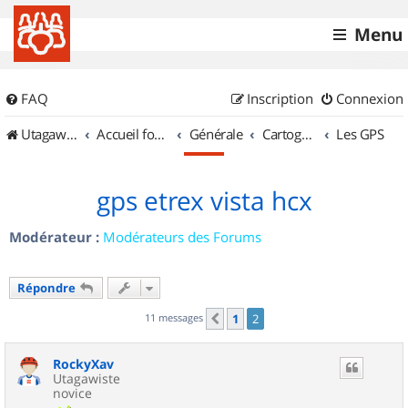
Menu
FAQ
Inscription
Connexion
UtagawaVTT (Randos VTT et VTTAE avec traces GPS)
Accueil forum
Générale
Cartographie et GPS
Les GPS
gps etrex vista hcx
Modérateur :
Modérateurs des Forums
Répondre
11 messages
1
2
Précédent
RockyXav
Utagawiste
novice