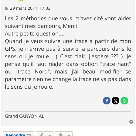
M
29 mars 2011, 17:03
e
s
Les 2 méthodes que vous m'avez cité vont aider
s
suivant mes parcours, Merci
a
g
Autre petite question....
e
Quand je veux suivre une trace à partir de mon
GPS, je n'arrive pas à suivre la parcours dans le
sens ou je roule... ( C'est clair, j'espère ??? ). Je
pense qu'il faut régler dans option "trace haut"
ou "trace Nord", mais j'ai beau modifier se
paramètre rien ne change la trace ne va pas dans
le sens ou je roule.
Grand CANYON AL
a
u
Répondre
t