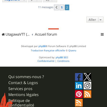
11 messages
1
2
Précédent
Aller
UtagawaVTT (Randos VTT et VTTAE avec traces GPS)
Accueil forum
Développé par
phpBB
® Forum Software © phpBB Limited
Traduction française officielle
©
Qiaeru
Optimized by:
phpBB SEO
Confidentialité
|
Conditions
Qui sommes-nous ?
Contact & Logos
Services pros
Mentions légales
Politique de
confidentialité