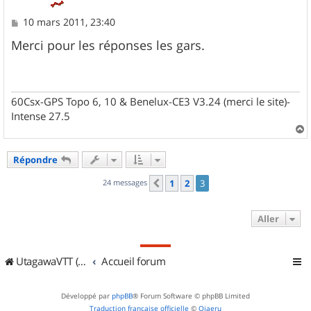
M
10 mars 2011, 23:40
e
s
Merci pour les réponses les gars.
s
a
g
e
60Csx-GPS Topo 6, 10 & Benelux-CE3 V3.24 (merci le site)-
Intense 27.5
a
u
Répondre
t
24 messages
1
2
3
Précédent
Aller
UtagawaVTT (Randos VTT et VTTAE avec traces GPS)
Accueil forum
Développé par
phpBB
® Forum Software © phpBB Limited
Traduction française officielle
©
Qiaeru