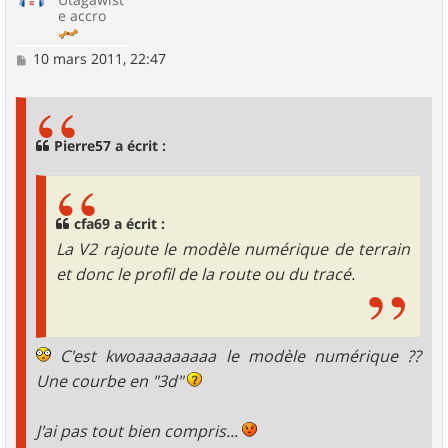
e accro
M
10 mars 2011, 22:47
e
s
s
a
g
Pierre57 a écrit :
e
cfa69 a écrit :
La V2 rajoute le modèle numérique de terrain
et donc le profil de la route ou du tracé.
C'est kwoaaaaaaaaa le modèle numérique ??
Une courbe en "3d"
J'ai pas tout bien compris...