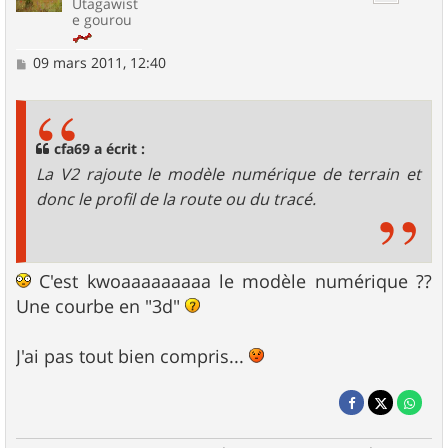
Utagawist
e gourou
M
09 mars 2011, 12:40
e
s
s
a
g
cfa69 a écrit :
e
La V2 rajoute le modèle numérique de terrain et
donc le profil de la route ou du tracé.
C'est kwoaaaaaaaaa le modèle numérique ??
Une courbe en "3d"
J'ai pas tout bien compris...