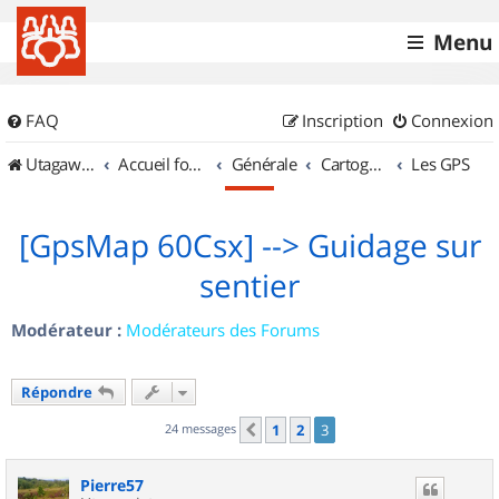
Menu
FAQ
Inscription
Connexion
UtagawaVTT (Randos VTT et VTTAE avec traces GPS)
Accueil forum
Générale
Cartographie et GPS
Les GPS
[GpsMap 60Csx] --> Guidage sur
sentier
Modérateur :
Modérateurs des Forums
Répondre
24 messages
1
2
3
Précédent
Pierre57