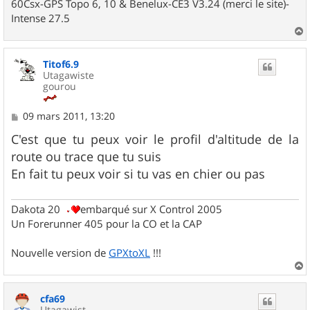
60Csx-GPS Topo 6, 10 & Benelux-CE3 V3.24 (merci le site)-
Intense 27.5
a
u
Titof6.9
t
Utagawiste
gourou
M
09 mars 2011, 13:20
e
s
C'est que tu peux voir le profil d'altitude de la
s
route ou trace que tu suis
a
g
En fait tu peux voir si tu vas en chier ou pas
e
Dakota 20
embarqué sur X Control 2005
Un Forerunner 405 pour la CO et la CAP
Nouvelle version de
GPXtoXL
!!!
a
u
cfa69
t
Utagawist