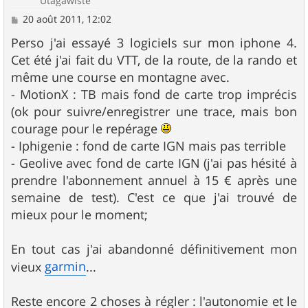
Utagawiste
M
20 août 2011, 12:02
e
s
Perso j'ai essayé 3 logiciels sur mon iphone 4.
s
Cet été j'ai fait du VTT, de la route, de la rando et
a
g
même une course en montagne avec.
e
- MotionX : TB mais fond de carte trop imprécis
(ok pour suivre/enregistrer une trace, mais bon
courage pour le repérage
- Iphigenie : fond de carte IGN mais pas terrible
- Geolive avec fond de carte IGN (j'ai pas hésité à
prendre l'abonnement annuel à 15 € après une
semaine de test). C'est ce que j'ai trouvé de
mieux pour le moment;
En tout cas j'ai abandonné définitivement mon
garmin
vieux
...
Reste encore 2 choses à régler : l'autonomie et le