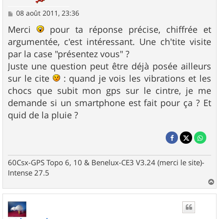
M
08 août 2011, 23:36
e
s
Merci
pour ta réponse précise, chiffrée et
s
argumentée, c'est intéressant. Une ch'tite visite
a
g
par la case "présentez vous" ?
e
Juste une question peut être déjà posée ailleurs
sur le cite
: quand je vois les vibrations et les
chocs que subit mon gps sur le cintre, je me
demande si un smartphone est fait pour ça ? Et
quid de la pluie ?
60Csx-GPS Topo 6, 10 & Benelux-CE3 V3.24 (merci le site)-
Intense 27.5
a
u
t