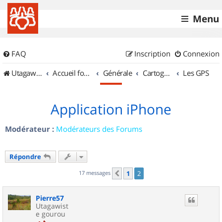
Menu
FAQ
Inscription
Connexion
UtagawaVTT (Randos VTT et VTTAE avec traces GPS)
Accueil forum
Générale
Cartographie et GPS
Les GPS
Application iPhone
Modérateur :
Modérateurs des Forums
Répondre
17 messages
1
2
Précédent
Pierre57
Utagawist
e gourou