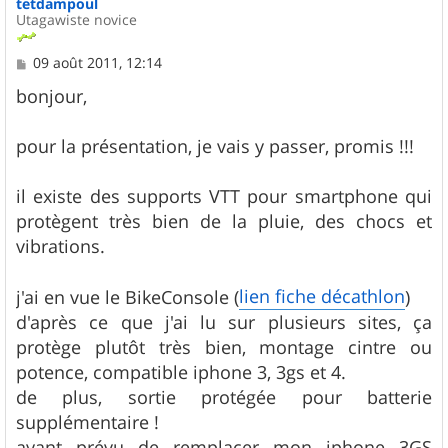
tetdampoul
Utagawiste novice
M
09 août 2011, 12:14
e
s
bonjour,
s
a
g
pour la présentation, je vais y passer, promis !!!
e
il existe des supports VTT pour smartphone qui
protègent très bien de la pluie, des chocs et
vibrations.
lien fiche décathlon
j'ai en vue le BikeConsole (
)
d'après ce que j'ai lu sur plusieurs sites, ça
protège plutôt très bien, montage cintre ou
potence, compatible iphone 3, 3gs et 4.
de plus, sortie protégée pour batterie
supplémentaire !
ayant prévu de remplacer mon iphone 3GS