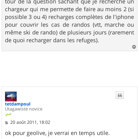
tour de la question sachant que je recherche un
chargeur qui me permette de faire au moins 2 (si
possible 3 ou 4) recharges complètes de l'iphone
pour couvrir les cas de randos (vtt, marche ou
même ski de rando) de plusieurs jours (rarement
de quoi recharger dans les refuges).
a
u
t
tetdampoul
Utagawiste novice
M
20 août 2011, 18:02
e
s
ok pour geolive, je verrai en temps utile.
s