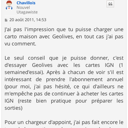
Chavillois
t
Nouvel
Utagawiste
M
20 août 2011, 14:53
e
s
J'ai pas l'impression que tu puisse charger une
s
carto maison avec Geolives, en tout cas j'ai pas
a
g
vu comment.
e
Le seul conseil que je puisse donner, c'est
d'essayer Geolives avec les cartes IGN (1
semained'essai). Après à chacun de voir s'il est
intéressant de prendre l'abonnement annuel
(pour moi, j'ai pas hésité, ce qui d'ailleurs ne
m'empêche pas de continuer à acheter les cartes
IGN (reste bien pratique pour préparer les
sorties)
Pour un chargeur d'appoint, j'ai pas fait encore le