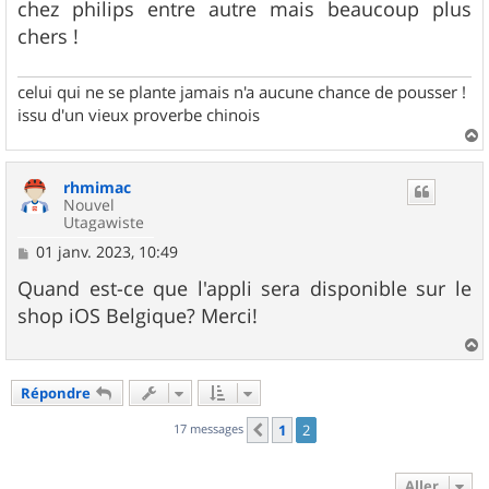
chez philips entre autre mais beaucoup plus
chers !
celui qui ne se plante jamais n'a aucune chance de pousser !
issu d'un vieux proverbe chinois
a
u
rhmimac
t
Nouvel
Utagawiste
M
01 janv. 2023, 10:49
e
s
Quand est-ce que l'appli sera disponible sur le
s
shop iOS Belgique? Merci!
a
g
e
a
u
Répondre
t
17 messages
1
2
Précédent
Aller