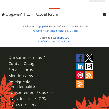
UtagawaVTT (Randos VTT et VTTAE avec traces GPS)
Accueil forum
Développé par
phpBB
® Forum Software © phpBB Limited
Traduction française officielle
©
Qiaeru
Optimized by:
phpBB SEO
Confidentialité
|
Conditions
Qui sommes-nous ?
Contact & Logos
Services pros
Mentions légales
Politique de
confidentialité
Consentement / Cookies
Stats des traces GPX
Status des services