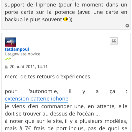
support de l'iphone (pour le moment dans un
porte carte sur la potence (avec une carte en
backup le plus souvent
))
a
u
t
tetdampoul
Utagawiste novice
M
20 août 2011, 14:11
e
s
merci de tes retours d'expériences.
s
a
g
pour l'autonomie, il y a ça :
e
extension batterie iphone
je viens d'en commander une, en attente, elle
doit se trouver au dessus de l'océan ...
à noter que sur le site, il y a plusieurs modèles,
mais à 7€ frais de port inclus, pas de quoi se