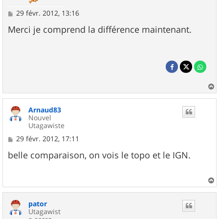
M
29 févr. 2012, 13:16
e
s
Merci je comprend la différence maintenant.
s
a
g
e
a
u
Arnaud83
t
Nouvel
Utagawiste
M
29 févr. 2012, 17:11
e
s
belle comparaison, on vois le topo et le IGN.
s
a
g
e
a
u
pator
t
Utagawist