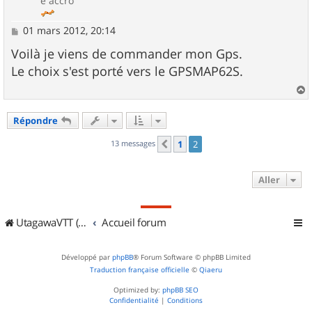
e accro
M
01 mars 2012, 20:14
e
s
Voilà je viens de commander mon Gps.
s
Le choix s'est porté vers le GPSMAP62S.
a
g
e
a
u
Répondre
t
13 messages
1
2
Précédent
Aller
UtagawaVTT (Randos VTT et VTTAE avec traces GPS)
Accueil forum
Développé par
phpBB
® Forum Software © phpBB Limited
Traduction française officielle
©
Qiaeru
Optimized by:
phpBB SEO
Confidentialité
|
Conditions