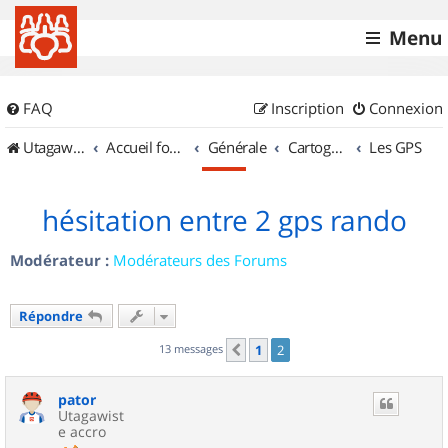
Menu
FAQ
Inscription
Connexion
UtagawaVTT (Randos VTT et VTTAE avec traces GPS)
Accueil forum
Générale
Cartographie et GPS
Les GPS
hésitation entre 2 gps rando
Modérateur :
Modérateurs des Forums
Répondre
13 messages
1
2
Précédent
pator
Utagawist
e accro