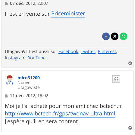
M
07 déc. 2012, 22:07
e
s
Priceminister
Il est en vente sur
s
a
g
e
UtagawaVTT est aussi sur
Facebook
,
Twitter
,
Pinterest
,
Instagram
,
YouTube
.
a
u
mico31200
t
Nouvel
Utagawiste
M
11 déc. 2012, 18:02
e
s
Moi je l'ai acheté pour mon ami chez bctech.fr
s
http://www.bctech.fr/gps/twonav-ultra.html
a
g
J'espère qu'il en sera content
e
a