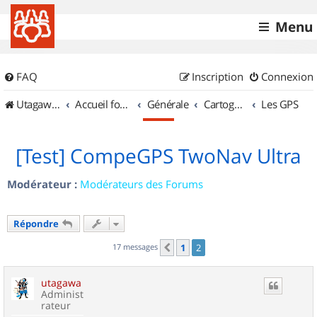
Menu
FAQ
Inscription
Connexion
UtagawaVTT (Randos VTT et VTTAE avec traces GPS)
Accueil forum
Générale
Cartographie et GPS
Les GPS
[Test] CompeGPS TwoNav Ultra
Modérateur :
Modérateurs des Forums
Répondre
17 messages
1
2
Précédent
utagawa
Administ
rateur