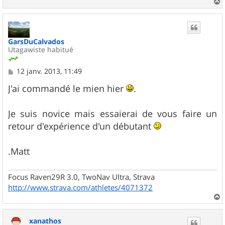
a
u
t
GarsDuCalvados
Utagawiste habitué
M
12 janv. 2013, 11:49
e
s
J'ai commandé le mien hier
.
s
a
g
Je suis novice mais essaierai de vous faire un
e
retour d'expérience d'un débutant
.Matt
Focus Raven29R 3.0, TwoNav Ultra, Strava
http://www.strava.com/athletes/4071372
a
u
xanathos
t