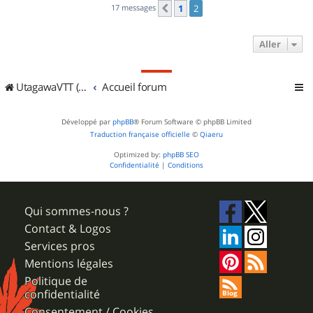
17 messages
1
2
Précédent
Aller
UtagawaVTT (Randos VTT et VTTAE avec traces GPS)
Accueil forum
Développé par
phpBB
® Forum Software © phpBB Limited
Traduction française officielle
©
Qiaeru
Optimized by:
phpBB SEO
Confidentialité
|
Conditions
Qui sommes-nous ?
Contact & Logos
Services pros
Mentions légales
Politique de
confidentialité
Consentement / Cookies