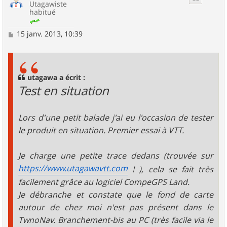
Utagawiste
habitué
M
15 janv. 2013, 10:39
e
s
s
a
g
utagawa a écrit :
e
Test en situation
Lors d'une petit balade j'ai eu l'occasion de tester
le produit en situation. Premier essai à VTT.
Je charge une petite trace dedans (trouvée sur
https://www.utagawavtt.com
! ), cela se fait très
facilement grâce au logiciel CompeGPS Land.
Je débranche et constate que le fond de carte
autour de chez moi n'est pas présent dans le
TwnoNav. Branchement-bis au PC (très facile via le