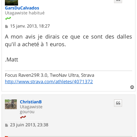
GarsDuCalvados
Utagawiste habitué
M
15 janv. 2013, 18:27
e
s
A mon avis je dirais ce que ce sont des dalles
s
qu'il a acheté à 1 euros.
a
g
e
.Matt
Focus Raven29R 3.0, TwoNav Ultra, Strava
http://www.strava.com/athletes/4071372
a
u
ChristianB
t
Utagawiste
gourou
M
23 juin 2013, 23:38
e
s