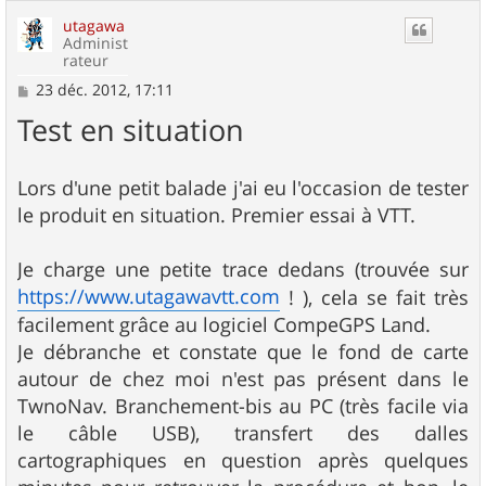
u
utagawa
t
Administ
rateur
M
23 déc. 2012, 17:11
e
Test en situation
s
s
a
g
Lors d'une petit balade j'ai eu l'occasion de tester
e
le produit en situation. Premier essai à VTT.
Je charge une petite trace dedans (trouvée sur
https://www.utagawavtt.com
! ), cela se fait très
facilement grâce au logiciel CompeGPS Land.
Je débranche et constate que le fond de carte
autour de chez moi n'est pas présent dans le
TwnoNav. Branchement-bis au PC (très facile via
le câble USB), transfert des dalles
cartographiques en question après quelques