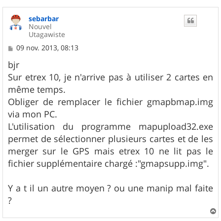
sebarbar
Nouvel
Utagawiste
M
09 nov. 2013, 08:13
e
s
bjr
s
Sur etrex 10, je n'arrive pas à utiliser 2 cartes en
a
g
même temps.
e
Obliger de remplacer le fichier gmapbmap.img
via mon PC.
L'utilisation du programme mapupload32.exe
permet de sélectionner plusieurs cartes et de les
merger sur le GPS mais etrex 10 ne lit pas le
fichier supplémentaire chargé :"gmapsupp.img".
Y a t il un autre moyen ? ou une manip mal faite
?
a