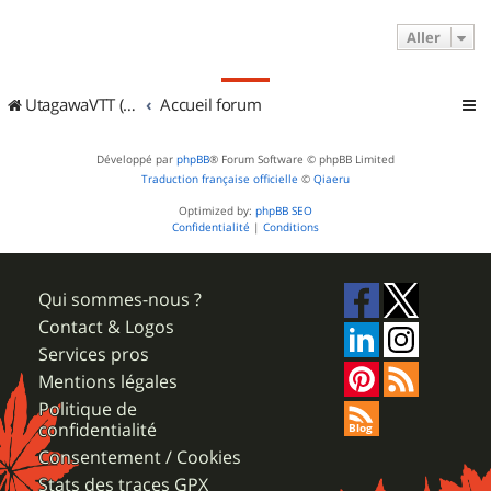
Aller
UtagawaVTT (Randos VTT et VTTAE avec traces GPS)
Accueil forum
Développé par
phpBB
® Forum Software © phpBB Limited
Traduction française officielle
©
Qiaeru
Optimized by:
phpBB SEO
Confidentialité
|
Conditions
Qui sommes-nous ?
Contact & Logos
Services pros
Mentions légales
Politique de
confidentialité
Consentement / Cookies
Stats des traces GPX