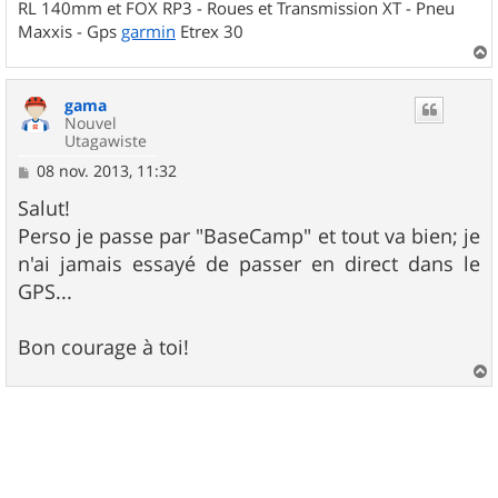
RL 140mm et FOX RP3 - Roues et Transmission XT - Pneu
Maxxis - Gps
garmin
Etrex 30
a
u
gama
t
Nouvel
Utagawiste
M
08 nov. 2013, 11:32
e
s
Salut!
s
Perso je passe par "BaseCamp" et tout va bien; je
a
g
n'ai jamais essayé de passer en direct dans le
e
GPS...
Bon courage à toi!
a
u
t