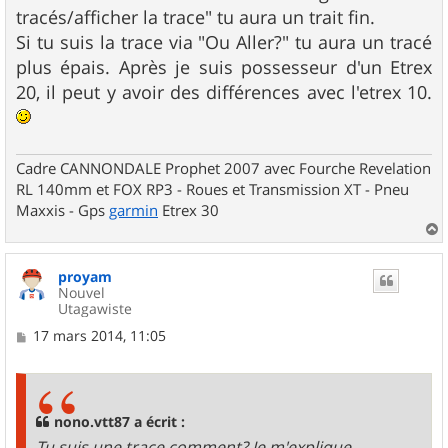
g
tracés/afficher la trace" tu aura un trait fin.
e
Si tu suis la trace via "Ou Aller?" tu aura un tracé
plus épais. Après je suis possesseur d'un Etrex
20, il peut y avoir des différences avec l'etrex 10.
Cadre CANNONDALE Prophet 2007 avec Fourche Revelation
RL 140mm et FOX RP3 - Roues et Transmission XT - Pneu
Maxxis - Gps
garmin
Etrex 30
a
u
proyam
t
Nouvel
Utagawiste
M
17 mars 2014, 11:05
e
s
s
a
g
nono.vtt87 a écrit :
e
Tu suis une trace comment? Je m'explique.