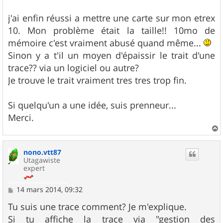
a
g
j'ai enfin réussi a mettre une carte sur mon etrex
e
10. Mon problème était la taille!! 10mo de
mémoire c'est vraiment abusé quand même...
Sinon y a t'il un moyen d'épaissir le trait d'une
trace?? via un logiciel ou autre?
Je trouve le trait vraiment tres tres trop fin.
Si quelqu'un a une idée, suis prenneur...
Merci.
a
u
nono.vtt87
t
Utagawiste
expert
M
14 mars 2014, 09:32
e
s
Tu suis une trace comment? Je m'explique.
s
Si tu affiche la trace via "gestion des
a