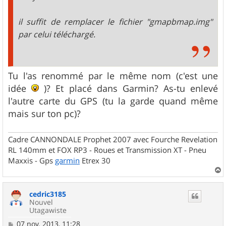
il suffit de remplacer le fichier "gmapbmap.img"
par celui téléchargé.
Tu l'as renommé par le même nom (c'est une
idée
)? Et placé dans Garmin? As-tu enlevé
l'autre carte du GPS (tu la garde quand même
mais sur ton pc)?
Cadre CANNONDALE Prophet 2007 avec Fourche Revelation
RL 140mm et FOX RP3 - Roues et Transmission XT - Pneu
Maxxis - Gps
garmin
Etrex 30
a
u
cedric3185
t
Nouvel
Utagawiste
M
07 nov. 2013, 11:28