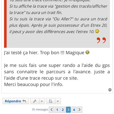
Si tu affiche la trace via "gestion des tracés/afficher
la trace" tu aura un trait fin.
Si tu suis la trace via "Ou Aller?" tu aura un tracé
plus épais. Après je suis possesseur d'un Etrex 20,
il peut y avoir des différences avec l'etrex 10.
J'ai testé ça hier. Trop bon !!! Magique
Je me suis fais une super rando a l'aide du gps
sans connaitre le parcours a l'avance. juste a
l'aide d'une trace recup sur ce site.
Merci beaucoup pour l'info.
a
u
Répondre
t
35 messages
1
2
3
4
Précédent
Suivant