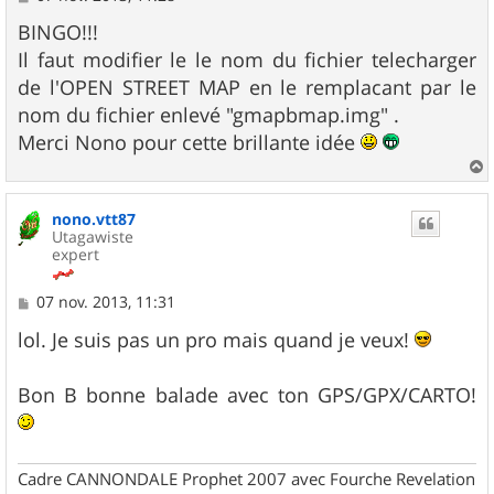
e
s
BINGO!!!
s
Il faut modifier le le nom du fichier telecharger
a
g
de l'OPEN STREET MAP en le remplacant par le
e
nom du fichier enlevé "gmapbmap.img" .
Merci Nono pour cette brillante idée
a
u
nono.vtt87
t
Utagawiste
expert
M
07 nov. 2013, 11:31
e
s
lol. Je suis pas un pro mais quand je veux!
s
a
g
Bon B bonne balade avec ton GPS/GPX/CARTO!
e
Cadre CANNONDALE Prophet 2007 avec Fourche Revelation