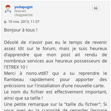
u
yodapuget
t
Nouvel
Utagawiste
M
10 nov. 2013, 11:37
e
s
Bonjour à tous !
s
a
g
Désolé de n'avoir pas eu le temps de revenir
e
assez tôt sur le forum, mais je suis heureux
d'apprendre que mon post ait rendu de
nombreux services aux heureux possesseurs de
l'ETREX 10 !
Merci à nono.vtt87 qui a su reprendre le
flambeau rapidement pour apporter des
précisions sur l'installation d'une nouvelle carte.
Le nom du fichier est effectivement important,
ainsi que sa taille !
Une petite remarque sur la "taille du fichier"; Si
vous avez eu la curiosité de regarder l'espace