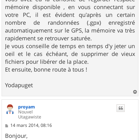
mémoire disponible , en vous connectant sur
votre PC, il est évident qu'après un certain
nombre de randonnées (.gpx) enregistré
automatiquement sur le GPS, la mémoire va très
rapidement se retrouver saturée.
Je vous conseille de temps en temps d'y jeter un
oeil et le cas échéant, de supprimer de vieux
fichiers pour libérer de la place.
Et ensuite, bonne route à tous !
Yodapuget
a
u
proyam
t
Nouvel
Utagawiste
M
14 mars 2014, 08:16
e
s
Bonjour,
s