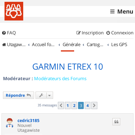
Menu
FAQ
Inscription
Connexion
UtagawaVTT (Randos VTT et VTTAE avec traces GPS)
Accueil forum
Générale
Cartographie et GPS
Les GPS
GARMIN ETREX 10
Modérateur :
Modérateurs des Forums
Répondre
35 messages
1
2
3
4
Précédent
Suivant
cedric3185
Nouvel
Utagawiste