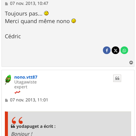
M
07 nov. 2013, 10:47
e
s
Toujours pas...
s
Merci quand même nono
a
g
e
Cédric
a
u
nono.vtt87
t
Utagawiste
expert
M
07 nov. 2013, 11:01
e
s
s
a
g
yodapuget a écrit :
e
Bonjour !