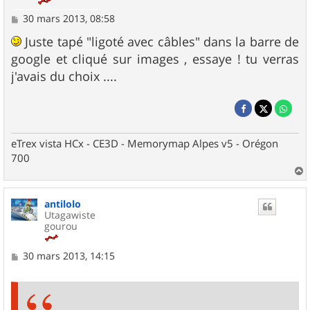
M
30 mars 2013, 08:58
e
s
Juste tapé "ligoté avec câbles" dans la barre de
s
google et cliqué sur images , essaye ! tu verras
a
g
j'avais du choix ....
e
eTrex vista HCx - CE3D - Memorymap Alpes v5 - Orégon
700
a
u
antilolo
t
Utagawiste
gourou
M
30 mars 2013, 14:15
e
s
s
a