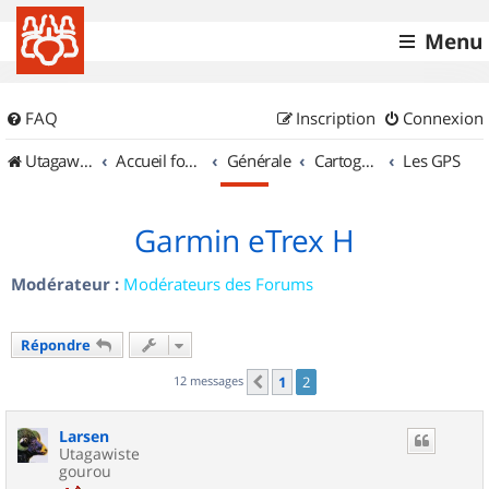
Menu
FAQ
Inscription
Connexion
UtagawaVTT (Randos VTT et VTTAE avec traces GPS)
Accueil forum
Générale
Cartographie et GPS
Les GPS
Garmin eTrex H
Modérateur :
Modérateurs des Forums
Répondre
12 messages
1
2
Précédent
Larsen
Utagawiste
gourou