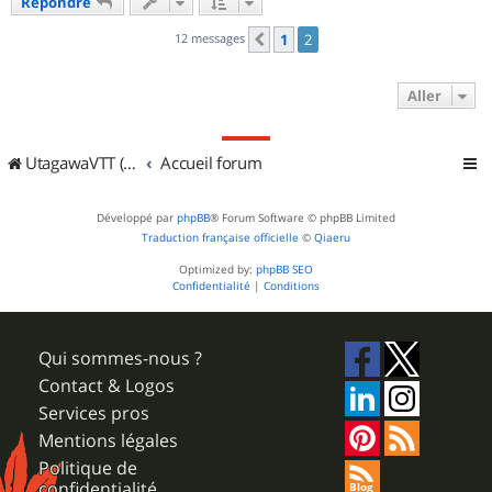
Répondre
t
12 messages
1
2
Précédent
Aller
UtagawaVTT (Randos VTT et VTTAE avec traces GPS)
Accueil forum
Développé par
phpBB
® Forum Software © phpBB Limited
Traduction française officielle
©
Qiaeru
Optimized by:
phpBB SEO
Confidentialité
|
Conditions
Qui sommes-nous ?
Contact & Logos
Services pros
Mentions légales
Politique de
confidentialité