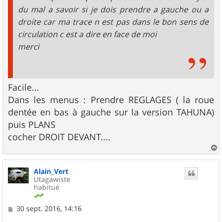
du mal a savoir si je dois prendre a gauche ou a
droite car ma trace n est pas dans le bon sens de
circulation c est a dire en face de moi
merci
Facile...
Dans les menus : Prendre REGLAGES ( la roue
dentée en bas à gauche sur la version TAHUNA)
puis PLANS
cocher DROIT DEVANT....
a
u
Alain_Vert
t
Utagawiste
habitué
M
30 sept. 2016, 14:16
e