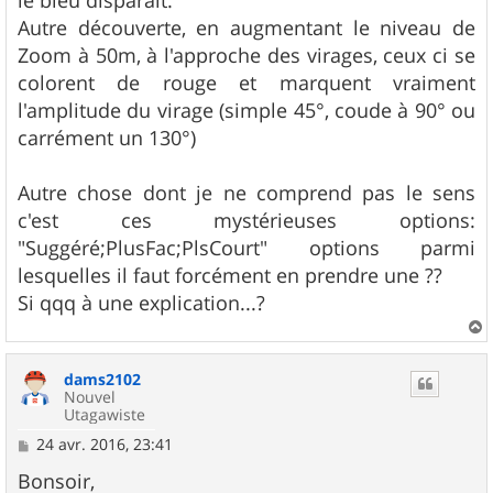
Autre découverte, en augmentant le niveau de
Zoom à 50m, à l'approche des virages, ceux ci se
colorent de rouge et marquent vraiment
l'amplitude du virage (simple 45°, coude à 90° ou
carrément un 130°)
Autre chose dont je ne comprend pas le sens
c'est ces mystérieuses options:
"Suggéré;PlusFac;PlsCourt" options parmi
lesquelles il faut forcément en prendre une ??
Si qqq à une explication...?
a
u
dams2102
t
Nouvel
Utagawiste
M
24 avr. 2016, 23:41
e
s
Bonsoir,