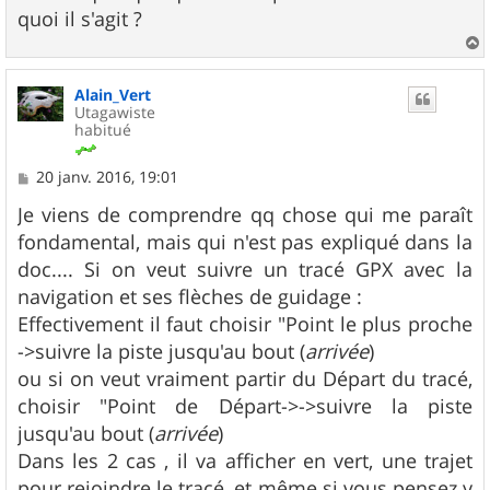
quoi il s'agit ?
a
u
Alain_Vert
t
Utagawiste
habitué
M
20 janv. 2016, 19:01
e
s
Je viens de comprendre qq chose qui me paraît
s
fondamental, mais qui n'est pas expliqué dans la
a
g
doc.... Si on veut suivre un tracé GPX avec la
e
navigation et ses flèches de guidage :
Effectivement il faut choisir "Point le plus proche
->suivre la piste jusqu'au bout (
arrivée
)
ou si on veut vraiment partir du Départ du tracé,
choisir "Point de Départ->->suivre la piste
jusqu'au bout (
arrivée
)
Dans les 2 cas , il va afficher en vert, une trajet
pour rejoindre le tracé, et même si vous pensez y