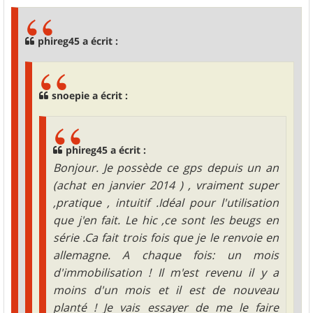
s
s
a
g
phireg45 a écrit :
e
snoepie a écrit :
phireg45 a écrit :
Bonjour. Je possède ce gps depuis un an
(achat en janvier 2014 ) , vraiment super
,pratique , intuitif .Idéal pour l'utilisation
que j'en fait. Le hic ,ce sont les beugs en
série .Ca fait trois fois que je le renvoie en
allemagne. A chaque fois: un mois
d'immobilisation ! Il m'est revenu il y a
moins d'un mois et il est de nouveau
planté ! Je vais essayer de me le faire