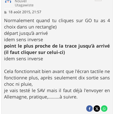
Nouvel
Utagawiste
M
18 août 2015, 21:57
e
s
Normalement quand tu cliques sur GO tu as 4
s
choix dans un rectangle)
a
g
départ jusqu’à arrivé
e
idem sens inverse
point le plus proche de la trace jusqu’à arrivé
(il faut cliquer sur celui-ci)
idem sens inverse
Cela fonctionnait bien avant que l'écran tactile ne
fonctionne plus, après seulement dix sortie sans
choc ni pluie,
je vais testé le SAV mais il faut déjà l'envoyer en
Allemagne, pratique,.........à suivre.