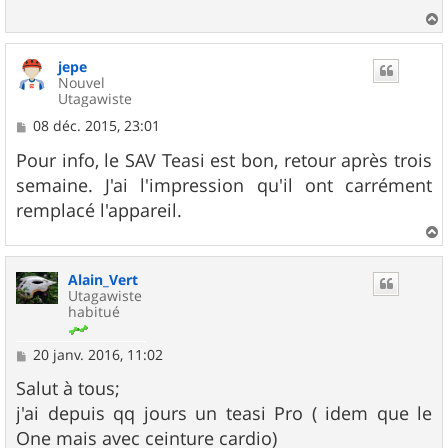
a
u
jepe
t
Nouvel
Utagawiste
M
08 déc. 2015, 23:01
e
s
Pour info, le SAV Teasi est bon, retour après trois
s
semaine. J'ai l'impression qu'il ont carrément
a
g
remplacé l'appareil.
e
a
u
Alain_Vert
t
Utagawiste
habitué
M
20 janv. 2016, 11:02
e
s
Salut à tous;
s
j'ai depuis qq jours un teasi Pro ( idem que le
a
g
One mais avec ceinture cardio)