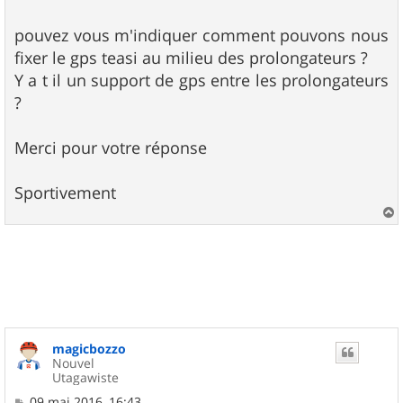
s
a
g
pouvez vous m'indiquer comment pouvons nous
e
fixer le gps teasi au milieu des prolongateurs ?
Y a t il un support de gps entre les prolongateurs
?
Merci pour votre réponse
Sportivement
a
u
t
magicbozzo
Nouvel
Utagawiste
M
09 mai 2016, 16:43