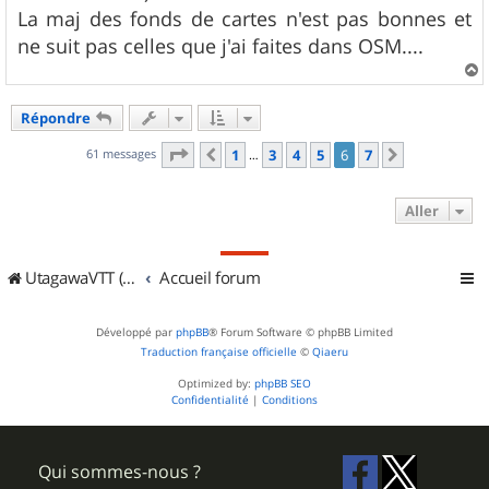
La maj des fonds de cartes n'est pas bonnes et
ne suit pas celles que j'ai faites dans OSM....
a
u
Répondre
t
Page
6
sur
7
61 messages
1
3
4
5
6
7
Précédent
Suivant
…
Aller
UtagawaVTT (Randos VTT et VTTAE avec traces GPS)
Accueil forum
Développé par
phpBB
® Forum Software © phpBB Limited
Traduction française officielle
©
Qiaeru
Optimized by:
phpBB SEO
Confidentialité
|
Conditions
Qui sommes-nous ?