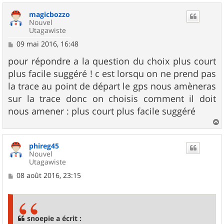
u
magicbozzo
t
Nouvel
Utagawiste
M
09 mai 2016, 16:48
e
s
pour répondre a la question du choix plus court
s
plus facile suggéré ! c est lorsqu on ne prend pas
a
g
la trace au point de départ le gps nous amèneras
e
sur la trace donc on choisis comment il doit
nous amener : plus court plus facile suggéré
a
u
phireg45
t
Nouvel
Utagawiste
M
08 août 2016, 23:15
e
s
s
a
g
snoepie a écrit :
e