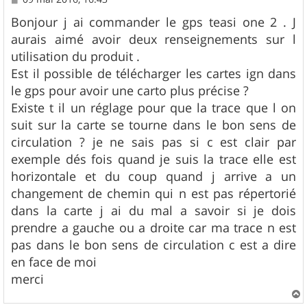
e
s
Bonjour j ai commander le gps teasi one 2 . J
s
aurais aimé avoir deux renseignements sur l
a
g
utilisation du produit .
e
Est il possible de télécharger les cartes ign dans
le gps pour avoir une carto plus précise ?
Existe t il un réglage pour que la trace que l on
suit sur la carte se tourne dans le bon sens de
circulation ? je ne sais pas si c est clair par
exemple dés fois quand je suis la trace elle est
horizontale et du coup quand j arrive a un
changement de chemin qui n est pas répertorié
dans la carte j ai du mal a savoir si je dois
prendre a gauche ou a droite car ma trace n est
pas dans le bon sens de circulation c est a dire
en face de moi
merci
a