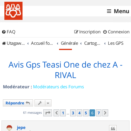
Menu
FAQ
Inscription
Connexion
UtagawaVTT (Randos VTT et VTTAE avec traces GPS)
Accueil forum
Générale
Cartographie et GPS
Les GPS
Avis Gps Teasi One de chez A -
RIVAL
Modérateur :
Modérateurs des Forums
Répondre
Page
6
sur
7
61 messages
1
3
4
5
6
7
Précédent
Suivant
…
jepe