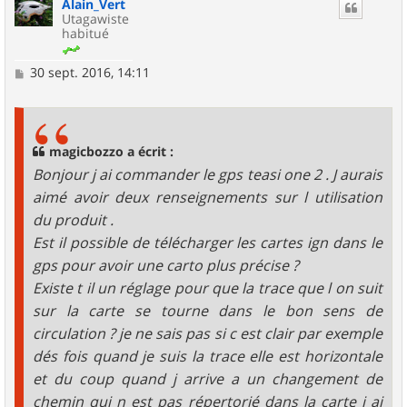
Alain_Vert
t
Utagawiste
habitué
M
30 sept. 2016, 14:11
e
s
s
a
g
magicbozzo a écrit :
e
Bonjour j ai commander le gps teasi one 2 . J aurais
aimé avoir deux renseignements sur l utilisation
du produit .
Est il possible de télécharger les cartes ign dans le
gps pour avoir une carto plus précise ?
Existe t il un réglage pour que la trace que l on suit
sur la carte se tourne dans le bon sens de
circulation ? je ne sais pas si c est clair par exemple
dés fois quand je suis la trace elle est horizontale
et du coup quand j arrive a un changement de
chemin qui n est pas répertorié dans la carte j ai