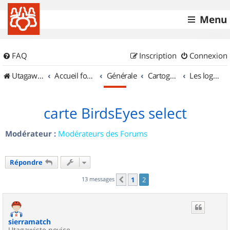
Menu
FAQ
Inscription
Connexion
UtagawaVTT (Randos VTT et VTTAE avec traces GPS)
Accueil forum
Générale
Cartographie et GPS
Les logiciels
carte BirdsEyes select
Modérateur :
Modérateurs des Forums
Répondre
13 messages
1
2
Précédent
sierramatch
Utagawiste novice