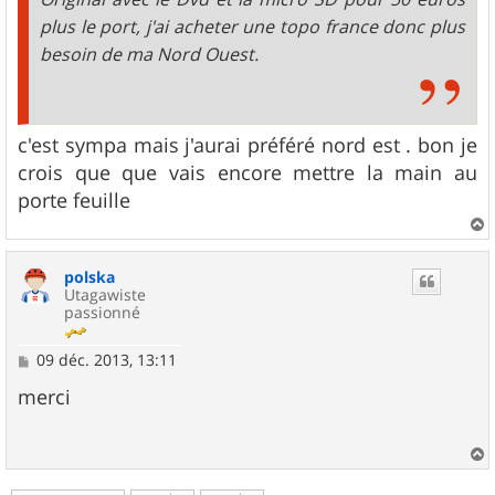
plus le port, j'ai acheter une topo france donc plus
besoin de ma Nord Ouest.
c'est sympa mais j'aurai préféré nord est . bon je
crois que que vais encore mettre la main au
porte feuille
a
u
polska
t
Utagawiste
passionné
M
09 déc. 2013, 13:11
e
s
merci
s
a
g
e
a
u