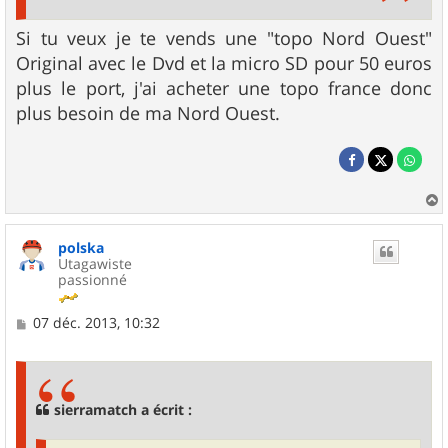
Si tu veux je te vends une "topo Nord Ouest"
Original avec le Dvd et la micro SD pour 50 euros
plus le port, j'ai acheter une topo france donc
plus besoin de ma Nord Ouest.
a
u
polska
t
Utagawiste
passionné
M
07 déc. 2013, 10:32
e
s
s
a
g
sierramatch a écrit :
e