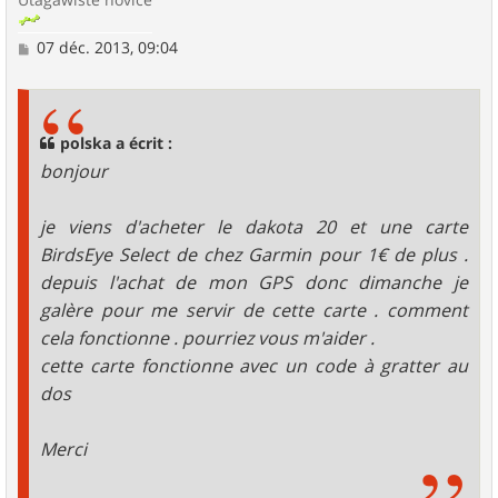
M
07 déc. 2013, 09:04
e
s
s
a
g
polska a écrit :
e
bonjour
je viens d'acheter le dakota 20 et une carte
BirdsEye Select de chez Garmin pour 1€ de plus .
depuis l'achat de mon GPS donc dimanche je
galère pour me servir de cette carte . comment
cela fonctionne . pourriez vous m'aider .
cette carte fonctionne avec un code à gratter au
dos
Merci