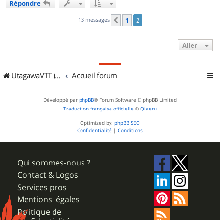
Répondre
t
13 messages
1
2
Précédent
Aller
UtagawaVTT (Randos VTT et VTTAE avec traces GPS)
Accueil forum
Développé par
phpBB
® Forum Software © phpBB Limited
Traduction française officielle
©
Qiaeru
Optimized by:
phpBB SEO
Confidentialité
|
Conditions
Qui sommes-nous ?
Contact & Logos
Services pros
Mentions légales
Politique de