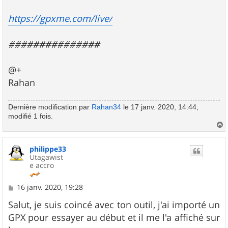
https://gpxme.com/live/
###############
@+
Rahan
Dernière modification par
Rahan34
le 17 janv. 2020, 14:44,
modifié 1 fois.
a
u
philippe33
t
Utagawist
e accro
M
16 janv. 2020, 19:28
e
s
Salut, je suis coincé avec ton outil, j'ai importé un
s
GPX pour essayer au début et il me l'a affiché sur
a
g