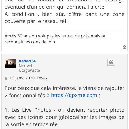
éventuel d'un pèlerin qui donnera l'alerte.
A condition , bien sûr, d’être dans une zone
couverte par le réseau tèl.
Après 50 ans on voit pas les lettres de près mais on
reconnait les cons de loin
a
u
Rahan34
t
Nouvel
Utagawiste
M
16 janv. 2020, 18:45
e
s
Pour ceux que cela intéresse, je viens de rajouter
s
https://gpxme.com
2 fonctionnalités à
:
a
g
e
1. Les Live Photos - on devient reporter photo
avec des icônes pour géolocaliser les images de
la sortie en temps réel.