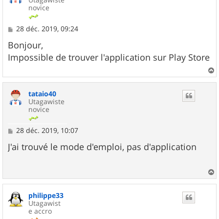
novice
M
28 déc. 2019, 09:24
e
s
Bonjour,
s
Impossible de trouver l'application sur Play Store
a
g
e
a
u
tataio40
t
Utagawiste
novice
M
28 déc. 2019, 10:07
e
s
J'ai trouvé le mode d'emploi, pas d'application
s
a
g
e
a
u
philippe33
t
Utagawist
e accro