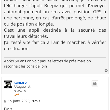
télécharger l'appli Beepiz qui permet d’envoyer
automatiquement un sms avec position GPS à
une personne, en cas d’arrêt prolongé, de chute
ou de position allongée.
C'est une appli destinée à la sécurité des
travailleurs détachés.
J'ai testé vite fait ça a l'air de marcher, à vérifier
en situation
Après 50 ans on voit pas les lettres de près mais on
reconnait les cons de loin
a
u
tamaro
t
Utagawist
e accro
M
15 janv. 2020, 20:53
e
s
Bon