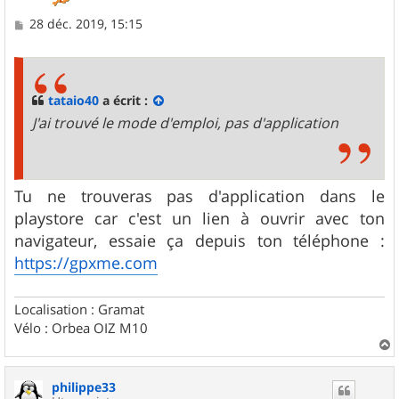
M
28 déc. 2019, 15:15
e
s
s
a
g
tataio40
a écrit :
e
J'ai trouvé le mode d'emploi, pas d'application
Tu ne trouveras pas d'application dans le
playstore car c'est un lien à ouvrir avec ton
navigateur, essaie ça depuis ton téléphone :
https://gpxme.com
Localisation : Gramat
Vélo : Orbea OIZ M10
a
u
philippe33
t