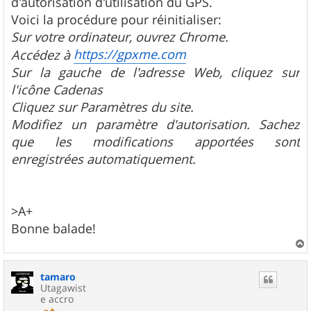
d'autorisation d'utilisation du GPS.
Voici la procédure pour réinitialiser:
Sur votre ordinateur, ouvrez Chrome.
https://gpxme.com
Accédez à
Sur la gauche de l'adresse Web, cliquez sur
l'icône Cadenas
Cliquez sur Paramètres du site.
Modifiez un paramètre d'autorisation. Sachez
que les modifications apportées sont
enregistrées automatiquement.
>A+
Bonne balade!
a
u
tamaro
t
Utagawist
e accro