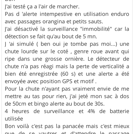
s
J'ai testé ça a l'air de marcher.
a
g
Pas d 'alerte intempestive en utilisation enduro
e
avec passages orangina et petits sauts.
J'ai désactivé la surveillance "immobilité" car la
détection se fait qu'au bout de 5 mn.
J 'ai simulé ( ben oui je tombe pas moi...) une
chute lourde sur le coté , genre roue avant qui
ripe dans une grosse ornière. Le détecteur de
chute n'a pas réagi mais la perte de verticalité a
bien été enregistrée (60 s) et une alerte a été
envoyée avec position GPS et motif .
Pour la chute n'ayant pas vraiment envie de me
mettre au tas pour rien, j'ai jeté mon sac à dos
de 50cm et bingo alerte au bout de 30s.
4 heures de surveillance et 4% de batterie
utilisée
Bon voilà c'est pas la panacée mais c'est mieux
que de se vautrer et d'attendre le passage