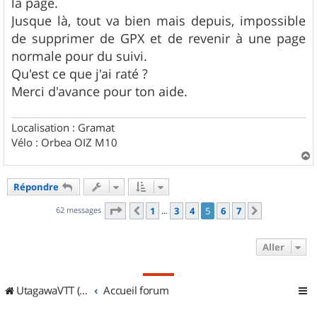
la page.
e
Jusque là, tout va bien mais depuis, impossible
de supprimer de GPX et de revenir à une page
normale pour du suivi.
Qu'est ce que j'ai raté ?
Merci d'avance pour ton aide.
Localisation : Gramat
Vélo : Orbea OIZ M10
a
u
Répondre
t
Page
5
sur
7
62 messages
1
3
4
5
6
7
Précédent
Suivant
…
Aller
UtagawaVTT (Randos VTT et VTTAE avec traces GPS)
Accueil forum