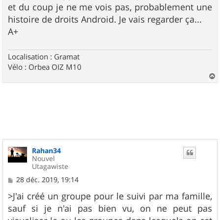
et du coup je ne me vois pas, probablement une
histoire de droits Android. Je vais regarder ça...
A+
Localisation : Gramat
Vélo : Orbea OIZ M10
a
u
t
Rahan34
Nouvel
Utagawiste
M
28 déc. 2019, 19:14
e
s
>J'ai créé un groupe pour le suivi par ma famille,
s
sauf si je n'ai pas bien vu, on ne peut pas
a
g