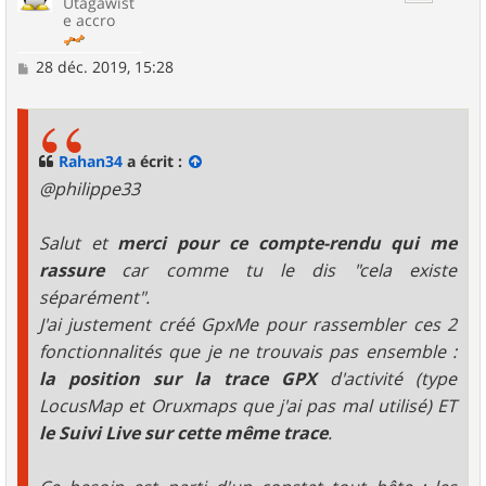
Utagawist
e accro
M
28 déc. 2019, 15:28
e
s
s
a
g
Rahan34
a écrit :
e
@philippe33
Salut et
merci pour ce compte-rendu qui me
rassure
car comme tu le dis "cela existe
séparément".
J'ai justement créé GpxMe pour rassembler ces 2
fonctionnalités que je ne trouvais pas ensemble :
la position sur la trace GPX
d'activité (type
LocusMap et Oruxmaps que j'ai pas mal utilisé) ET
le Suivi Live sur cette même trace
.