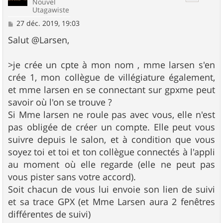
Nouvel
Utagawiste
M
27 déc. 2019, 19:03
e
s
Salut @Larsen,
s
a
g
>je crée un cpte à mon nom , mme larsen s'en
e
crée 1, mon collègue de villégiature également,
et mme larsen en se connectant sur gpxme peut
savoir où l'on se trouve ?
Si Mme larsen ne roule pas avec vous, elle n'est
pas obligée de créer un compte. Elle peut vous
suivre depuis le salon, et à condition que vous
soyez toi et toi et ton collègue connectés à l'appli
au moment où elle regarde (elle ne peut pas
vous pister sans votre accord).
Soit chacun de vous lui envoie son lien de suivi
et sa trace GPX (et Mme Larsen aura 2 fenêtres
différentes de suivi)