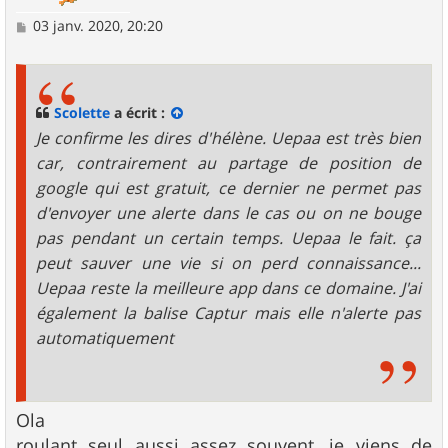
M
03 janv. 2020, 20:20
e
s
s
a
g
Scolette
a écrit :
e
Je confirme les dires d'hélène. Uepaa est très bien
car, contrairement au partage de position de
google qui est gratuit, ce dernier ne permet pas
d'envoyer une alerte dans le cas ou on ne bouge
pas pendant un certain temps. Uepaa le fait. ça
peut sauver une vie si on perd connaissance...
Uepaa reste la meilleure app dans ce domaine. J'ai
également la balise Captur mais elle n'alerte pas
automatiquement
Ola
roulant seul aussi assez souvent, je viens de