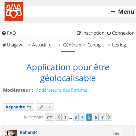
Menu
FAQ
Inscription
Connexion
UtagawaVTT (Randos VTT et VTTAE avec traces GPS)
Accueil forum
Générale
Cartographie et GPS
Les logiciels
Application pour être
géolocalisable
Modérateur :
Modérateurs des Forums
Répondre
Page
5
sur
7
62 messages
1
3
4
5
6
7
Précédent
Suivant
…
Rahan34