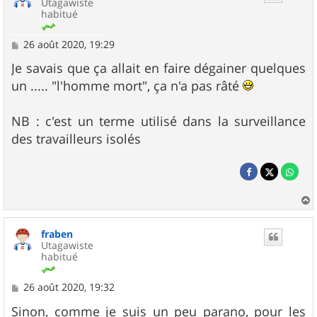
Utagawiste
habitué
M
26 août 2020, 19:29
e
s
Je savais que ça allait en faire dégainer quelques
s
un ..... "l'homme mort", ça n'a pas râté
a
g
e
NB : c'est un terme utilisé dans la surveillance
des travailleurs isolés
a
u
fraben
t
Utagawiste
habitué
M
26 août 2020, 19:32
e
s
Sinon, comme je suis un peu parano, pour les