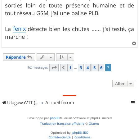
s
sorties loin de toute présence humaine et de
a
g
tout réseau GSM, j'ai une balise PLB.
e
fenix
La
détecte bien les chutes ...... j'ai testé, ça
marche !
a
u
Répondre
t
Page
7
sur
7
62 messages
1
3
4
5
6
7
Précédent
…
Aller
UtagawaVTT (Randos VTT et VTTAE avec traces GPS)
Accueil forum
Développé par
phpBB
® Forum Software © phpBB Limited
Traduction française officielle
©
Qiaeru
Optimized by:
phpBB SEO
Confidentialité
|
Conditions