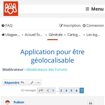
Menu
FAQ
Inscription
Connexion
UtagawaVTT (Randos VTT et VTTAE avec traces GPS)
Accueil forum
Générale
Cartographie et GPS
Les logiciels
Application pour être
géolocalisable
Modérateur :
Modérateurs des Forums
Répondre
Page
7
sur
7
62 messages
1
3
4
5
6
7
Précédent
…
fraben