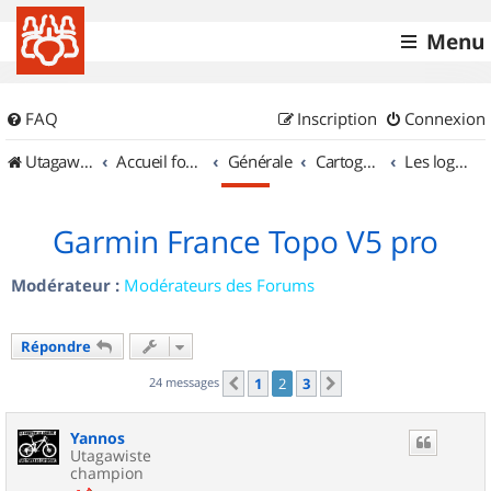
Menu
FAQ
Inscription
Connexion
UtagawaVTT (Randos VTT et VTTAE avec traces GPS)
Accueil forum
Générale
Cartographie et GPS
Les logiciels
Garmin France Topo V5 pro
Modérateur :
Modérateurs des Forums
Répondre
24 messages
1
2
3
Précédent
Suivant
Yannos
Utagawiste
champion