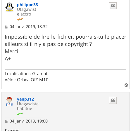
philippe33
Utagawist
e accro
M
04 janv. 2019, 18:32
e
s
Impossible de lire le fichier, pourrais-tu le placer
s
ailleurs si il n'y a pas de copyright ?
a
g
Merci.
e
A+
Localisation : Gramat
Vélo : Orbea OIZ M10
a
u
yanp312
t
Utagawiste
habitué
M
04 janv. 2019, 19:00
e
s
Super