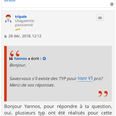
a
u
tripale
t
Utagawiste
passionné
M
28 déc. 2018, 12:12
e
s
s
a
g
Yannos
a écrit :
e
Bonjour,
topo V5
Savez-vous s'il existe des TYP pour
pro?
Merci de vos réponses.
Bonjour Yannos, pour répondre à ta question,
oui, plusieurs typ ont été réalisés pour cette