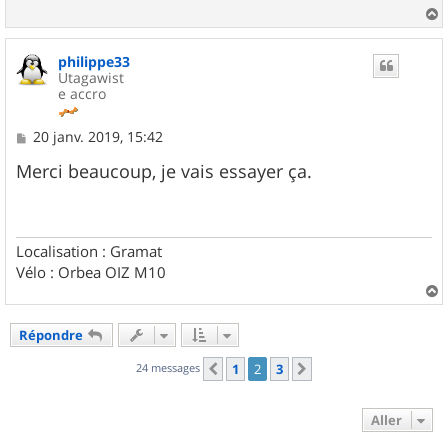
a
u
philippe33
t
Utagawist
e accro
M
20 janv. 2019, 15:42
e
s
Merci beaucoup, je vais essayer ça.
s
a
g
e
Localisation : Gramat
Vélo : Orbea OIZ M10
a
u
Répondre
t
24 messages
1
2
3
Précédent
Suivant
Aller