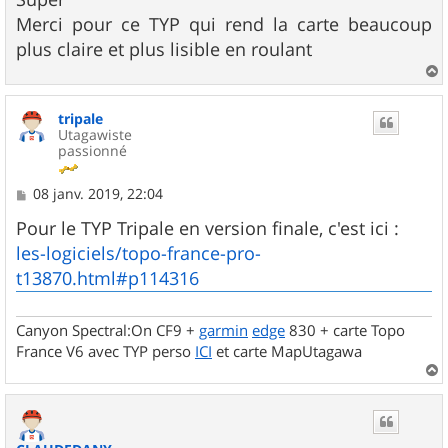
s
Merci pour ce TYP qui rend la carte beaucoup
a
g
plus claire et plus lisible en roulant
e
a
u
tripale
t
Utagawiste
passionné
M
08 janv. 2019, 22:04
e
s
Pour le TYP Tripale en version finale, c'est ici :
s
les-logiciels/topo-france-pro-
a
g
t13870.html#p114316
e
Canyon Spectral:On CF9 +
garmin
edge
830 + carte Topo
France V6 avec TYP perso
ICI
et carte MapUtagawa
a
u
t