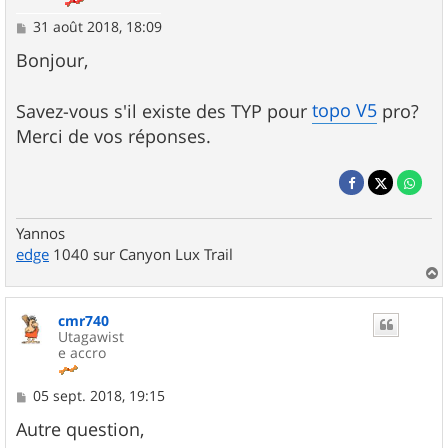
M
31 août 2018, 18:09
e
s
Bonjour,
s
a
g
topo V5
Savez-vous s'il existe des TYP pour
pro?
e
Merci de vos réponses.
Yannos
edge
1040 sur Canyon Lux Trail
a
u
cmr740
t
Utagawist
e accro
M
05 sept. 2018, 19:15
e
s
Autre question,
s