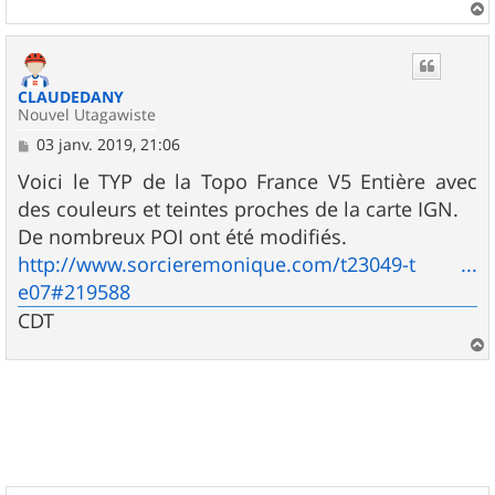
a
u
t
CLAUDEDANY
Nouvel Utagawiste
M
03 janv. 2019, 21:06
e
s
Voici le TYP de la Topo France V5 Entière avec
s
des couleurs et teintes proches de la carte IGN.
a
g
De nombreux POI ont été modifiés.
e
http://www.sorcieremonique.com/t23049-t ...
e07#219588
CDT
a
u
t