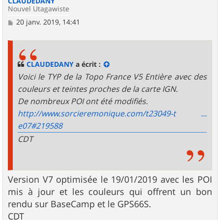
CLAUDEDANY
Nouvel Utagawiste
M
20 janv. 2019, 14:41
e
s
s
a
g
CLAUDEDANY
a écrit :
e
Voici le TYP de la Topo France V5 Entière avec des
couleurs et teintes proches de la carte IGN.
De nombreux POI ont été modifiés.
http://www.sorcieremonique.com/t23049-t ...
e07#219588
CDT
Version V7 optimisée le 19/01/2019 avec les POI
mis à jour et les couleurs qui offrent un bon
rendu sur BaseCamp et le GPS66S.
CDT