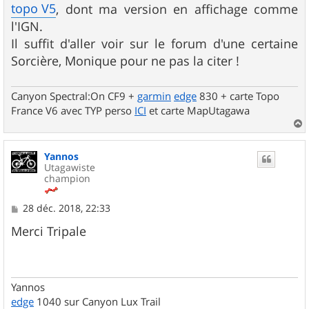
topo V5
, dont ma version en affichage comme
l'IGN.
Il suffit d'aller voir sur le forum d'une certaine
Sorcière, Monique pour ne pas la citer !
Canyon Spectral:On CF9 +
garmin
edge
830 + carte Topo
France V6 avec TYP perso
ICI
et carte MapUtagawa
a
u
Yannos
t
Utagawiste
champion
M
28 déc. 2018, 22:33
e
s
Merci Tripale
s
a
g
e
Yannos
edge
1040 sur Canyon Lux Trail