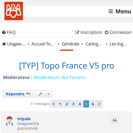
Menu
FAQ
Inscription
Connexion
UtagawaVTT (Randos VTT et VTTAE avec traces GPS)
Accueil forum
Générale
Cartographie et GPS
Les logiciels
[TYP] Topo France V5 pro
Modérateur :
Modérateurs des Forums
Répondre
51 messages
1
2
3
4
5
6
Précédent
Suivant
tripale
Utagawiste
passionné