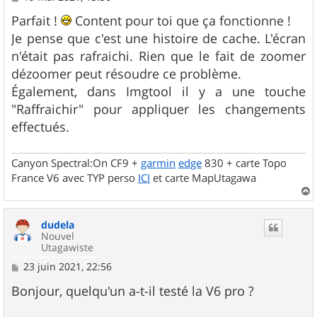
e
s
Parfait !
Content pour toi que ça fonctionne !
s
Je pense que c'est une histoire de cache. L'écran
a
g
n'était pas rafraichi. Rien que le fait de zoomer
e
dézoomer peut résoudre ce problème.
Également, dans Imgtool il y a une touche
"Raffraichir" pour appliquer les changements
effectués.
Canyon Spectral:On CF9 +
garmin
edge
830 + carte Topo
France V6 avec TYP perso
ICI
et carte MapUtagawa
a
u
dudela
t
Nouvel
Utagawiste
M
23 juin 2021, 22:56
e
s
Bonjour, quelqu'un a-t-il testé la V6 pro ?
s
a