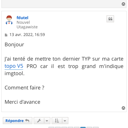
g
e
a
u
fdutel
t
Nouvel
Utagawiste
M
13 avr. 2022, 16:59
e
s
Bonjour
s
a
g
J'ai tenté de mettre ton dernier TYP sur ma carte
e
topo V5
PRO car il est trop grand m'indique
imgtool.
Comment faire ?
Merci d'avance
a
u
Répondre
t