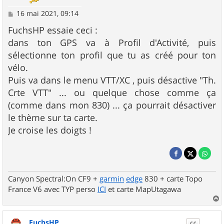
M
16 mai 2021, 09:14
e
s
FuchsHP essaie ceci :
s
dans ton GPS va à Profil d'Activité, puis
a
g
sélectionne ton profil que tu as créé pour ton
e
vélo.
Puis va dans le menu VTT/XC , puis désactive "Th.
Crte VTT" ... ou quelque chose comme ça
(comme dans mon 830) ... ça pourrait désactiver
le thème sur ta carte.
Je croise les doigts !
Canyon Spectral:On CF9 +
garmin
edge
830 + carte Topo
France V6 avec TYP perso
ICI
et carte MapUtagawa
a
u
FuchsHP
t