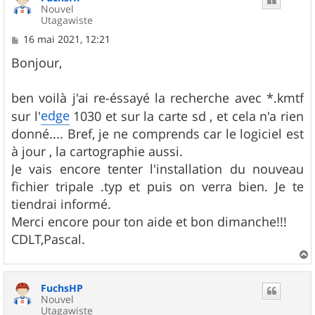
Nouvel
Utagawiste
M
16 mai 2021, 12:21
e
s
Bonjour,
s
a
g
ben voilà j'ai re-éssayé la recherche avec *.kmtf
e
edge
sur l'
1030 et sur la carte sd , et cela n'a rien
donné.... Bref, je ne comprends car le logiciel est
à jour , la cartographie aussi.
Je vais encore tenter l'installation du nouveau
fichier tripale .typ et puis on verra bien. Je te
tiendrai informé.
Merci encore pour ton aide et bon dimanche!!!
CDLT,Pascal.
a
u
FuchsHP
t
Nouvel
Utagawiste