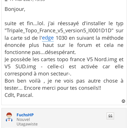
e
s
Bonjour,
s
a
g
suite et fin...lol. j'ai réessayé d'installer le typ
e
"Tripale_Topo_France_v5_version5_I0001D1D" sur
edge
la carte sd de l'
1030 en suivant la méthode
énoncée plus haut sur le forum et cela ne
fonctionne pas...désespérant.
Je possède les cartes topo france V5 Nord.img et
V5 SUD.img - celle-ci est activée car elle
correspond à mon secteur-.
Bon ben voilà , je ne vois pas autre chose à
tester... Encore merci pour tes conseils!!
Cdlt, Pascal.
a
u
FuchsHP
t
Nouvel
Utagawiste