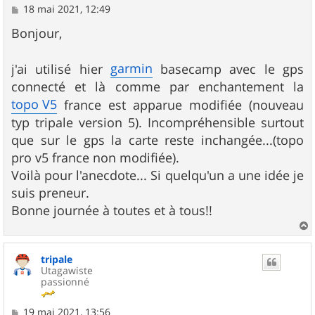
M
18 mai 2021, 12:49
e
s
Bonjour,
s
a
g
garmin
j'ai utilisé hier
basecamp avec le gps
e
connecté et là comme par enchantement la
topo V5
france est apparue modifiée (nouveau
typ tripale version 5). Incompréhensible surtout
que sur le gps la carte reste inchangée...(topo
pro v5 france non modifiée).
Voilà pour l'anecdote... Si quelqu'un a une idée je
suis preneur.
Bonne journée à toutes et à tous!!
a
u
tripale
t
Utagawiste
passionné
M
19 mai 2021, 13:56