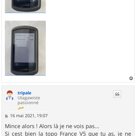
a
u
tripale
t
Utagawiste
passionné
M
16 mai 2021, 19:07
e
s
Mince alors ! Alors là je ne vois pas...
s
Si cest bien la topo France V5 que tu as, je ne
a