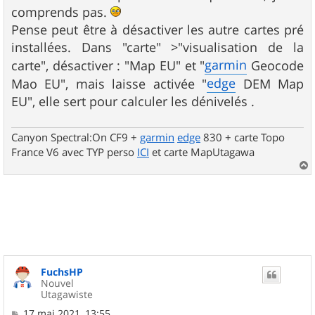
g
comprends pas.
e
Pense peut être à désactiver les autre cartes pré
installées. Dans "carte" >"visualisation de la
garmin
carte", désactiver : "Map EU" et "
Geocode
edge
Mao EU", mais laisse activée "
DEM Map
EU", elle sert pour calculer les dénivelés .
Canyon Spectral:On CF9 +
garmin
edge
830 + carte Topo
France V6 avec TYP perso
ICI
et carte MapUtagawa
a
u
t
FuchsHP
Nouvel
Utagawiste
M
17 mai 2021, 13:55