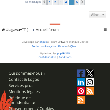
51 messages
1
2
3
4
5
6
Précédent
Suivant
Aller
UtagawaVTT (Randos VTT et VTTAE avec traces GPS)
Accueil forum
Développé par
phpBB
® Forum Software © phpBB Limited
Traduction française officielle
©
Qiaeru
Optimized by:
phpBB SEO
Confidentialité
|
Conditions
Qui sommes-nous ?
Contact & Logos
Services pros
Mentions légales
Politique de
confidentialité
Consentement / Cookies