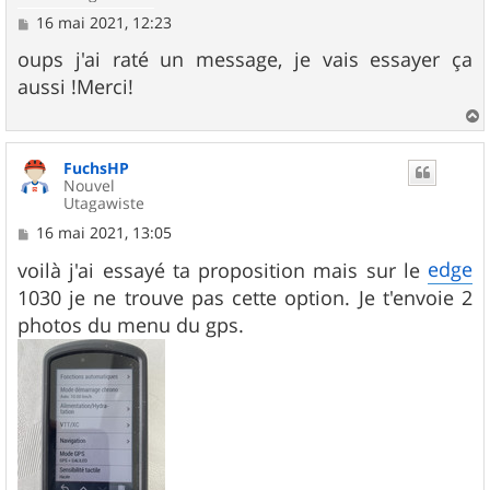
M
16 mai 2021, 12:23
e
s
oups j'ai raté un message, je vais essayer ça
s
aussi !Merci!
a
g
e
a
u
FuchsHP
t
Nouvel
Utagawiste
M
16 mai 2021, 13:05
e
s
edge
voilà j'ai essayé ta proposition mais sur le
s
1030 je ne trouve pas cette option. Je t'envoie 2
a
g
photos du menu du gps.
e